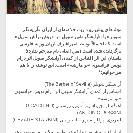
نوشته‌ای پیش رو دارید، خلاصه‌ای از اپرای «آرایشگر
سویلر» یا «آرایشگر شهر سویل» یا «ریش تراش سویل»
است که احتمالاً توسط امیراشرف آریان‌پور به فارسی
برگردانده شده است (متن اصلی نام مترجم ندارد)؛
داستانِ این اثر اقتباس از کمدی آرایشگر سویل اثر درام
نویس فرانسوی «بو مارشه» است. این نوشته را با هم
می‌خوانیم:*
آرایشگر سویلر (The Barber of Seville)
اقتباس از کمدی آرایشگر سویل اثر درام نویس فرانسوی
«بو مارشه»
آهنگساز: جیو آشینو آنتونیو روسینی (GIOACHINO
ANTONIO ROSSINI)
لیبرتوی اپرا از: سزار – استربینی (CEZARE STARBINI)
از اپراهای مشهور دنیا که هر نوآموز مکتب موسیقی و هر