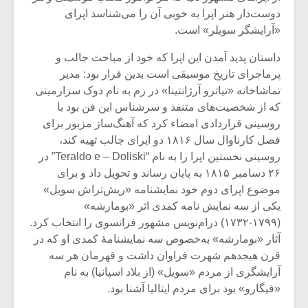
دوست‌دار هنر اپرا به خوبی آن را می‌شناسد اپرای
«آرایشگر سویلر» است.
داستان پدید آمدن این اپرا که خود از مباحث جالب و
پرماجرای‌ تاریخ موسیقی است بدین قرار بود: مدیر
تماشاخانه «تیاترو آرژانتینا» در رم به نام دوک سزارمینی
که از شخصیت‌های متنفذ و سرشناس این فن بود با
روسینی قراردادی امضاء کرد که آهنگ‌ساز مزبور برای
فصل کارناوال سال ۱۸۱۶ دو اپرای جالب تهیه کند،
روسینی نخستین اپرا را به نام “Teraldo e – Doliski”‏ در
۲۶ دسامبر ۱۸۱۵ به پایان رساند و تحویل داد و برای
موضوع اپرای دوم خود نمایشنامه «ریش‌تراش سویل»
یکی از سه نمایش نامه کمدی اثر «بومارشه»
میکلوش روژا
موریس ژار
(۱۷۹۹-۱۷۳۲) درام‌نویس مشهور فرانسوی را انتخاب کرد.
آثار «بومارشه» به‌خصوص سه نمایشنامهٔ کمدی او که در
قرن هیجدهم شهرت فراوان داشت و قهرمان هر سه
آرایشگری از مردم «سویل» (از بلاد اسپانیا) به نام
یادداشتی بر موسیقی
دوره آموزش
«فیگارو» بود برای مردم ایتالیا آشنا بود.
متن فیلم «متری
موسیقی بر