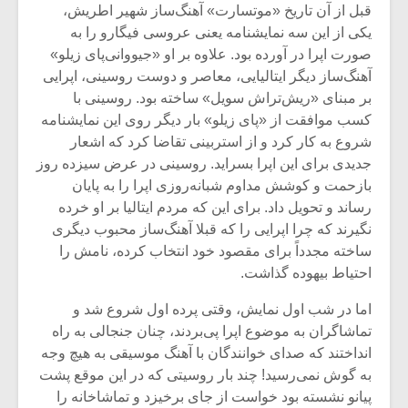
شیش و نیم»
موسیقی فی
قبل از آن تاریخ «موتسارت» آهنگ‌ساز شهیر اطریش،
برگزار می 
یکی از این سه‌ نمایشنامه یعنی عروسی فیگارو را به
صورت اپرا در آورده بود. علاوه بر او «جیووانی‌پای زیلو»
اگر نمی توانی
سکانسی به 
مشهورترین باشی،
موسیقی فیلم 
آهنگ‌ساز دیگر ایتالیایی، معاصر و دوست روسینی، اپرایی
بدنام ترین باش
بر مبنای «ریش‌تراش سویل» ساخته بود. روسینی با
کسب موافقت از «پای زیلو» بار دیگر روی این نمایشنامه
شروع به کار کرد و از استربینی تقاضا کرد که اشعار
جدیدی برای این اپرا بسراید. روسینی در عرض سیزده روز
بازحمت و کوشش مداوم شبانه‌روزی اپرا را به پایان
رساند و تحویل داد. برای این که مردم ایتالیا بر او خرده
نگیرند که چرا اپرایی را که قبلا آهنگ‌ساز محبوب دیگری
ساخته مجدداً برای مقصود خود انتخاب کرده، نامش را
احتیاط بیهوده گذاشت.
اما در شب اول نمایش، وقتی پرده اول شروع شد و
تماشاگران به موضوع اپرا پی‌بردند، چنان جنجالی به راه
انداختند که صدای خوانندگان با آهنگ موسیقی به هیچ وجه
به گوش نمی‌رسید! چند بار روسیتی که در این موقع پشت
پیانو نشسته بود خواست از جای برخیزد و تماشاخانه را