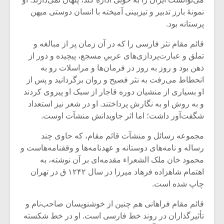
شیش و نیم»
موسیقی فی
برگزار می 
نمونهٔ بارز تدبیر و تیزبینی آمیخته با انسان دوستی میهن
پرستانه بود.
اگر نمی توانی
سکانسی به 
مشهورترین باشی،
موسیقی فیلم 
قائم مقام نثر فارسی را که در آن زمان پر از مبالغه و
بدنام ترین باش
تملق و عبارت‌پردازی‌های عربیِ مسجع، پیچیده و دور از
ذهن بود و روز به روز در فرمان‌ها و مراسلات رو به
انحطاط می‌‌‌‌‌‌‌‌رفت به نثر فصیح و روان برگردانید و پس از
او بسیاری از منشیان دوره قاجار از سبک او پیروی کردند
و به روش او به نگارش پرداختند. او در شعر نیز استعداد
شگفت‌آور داشت؛ اما اثر جاویدانش منشآت اوست.
مجموعه رسائل و منشآت قائم مقام، که حاوی چند
رساله و نامه‌های دوستانه و عهدنامه‌ها و وقفنامه‌هاست و
محمود خان ملک الشعراء مقدمه‌ای بر آن نوشته، به
اهتمام شاهزاده فرهاد میرزا در سال ۱۲۴۲ ق در تهران
چاپ شده است.
قائم مقام فراهانی هم چنین از خوشنویسان صاحب‌نام و
تأثیرگذاران در روند خط فارسی است. او در خط شکسته