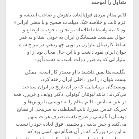
متداول را آموخت.
قائم مقام مردی فوق‌العاده باهوش و صاحب اندیشه و
عزم ثابت و خلاصه «یک دیپلمات صحیح و با معنی ایرانی»
بود که به واسطه اطلاعات و تجارب خود، به اوضاع و
احوال سیاست همسایگان ایران به خوبی آشنا و به قدر
تسلط کاردینال مازارن بر لویی چهاردهم، در مزاج شاه
جوان ایران نفوذ داشت و با این حال محال بود از او
امتیازاتی که به ضرر دولت باشد، به دست آورد.
انگلیسی‌ها یقین داشتند تا او مصدر کار است، ممکن
نیست بتوان در امور داخلی ایران رخنه کرد.
نویسندگان بریتانیایی، که در آن تاریخ در ایران سیاحت
می‌‌‌‌‌‌‌‌کردند؛ مانند لیوتنان کونولی، دکتر وولف و فریزر، همه
میکلوش روژا
موریس ژار
در عین ستایش، قائم مقام را به دوستی با روس‌ها و
تحریک عباس میرزا، نایب‌السلطنه، به سرپیچی از نصایح
دوستان انگلیسی و طرح نقشه تصرف هرات متهم
می‌‌‌‌‌‌‌‌کنند و حس بدبینی و دشمنی فوق‌العاده خود را نسبت
یادداشتی بر موسیقی
دوره آموزش
به این مرد بزرگ، که در آن هنگام تنها کسی بود که
متن فیلم «متری
موسیقی بر
می‌‌‌‌‌‌‌‌توانست ایران را به خوبی اداره کند، پنهان نمی‌‌دارند. او