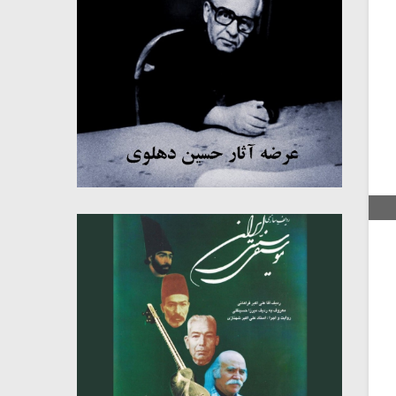
میکلوش روژا
موریس ژار