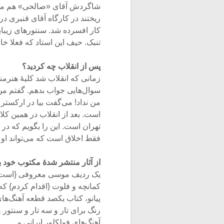
شاگردش آقای «صالحی» هم می‌س
ریختند در کارگاه آقای قنبری در 
کار افسرده شد. سنتورهای زیبای
تنبک. حیف این استاد که فعلا خ
پس از انقلاب چه کردید؟
زمانی که انقلاب شد کلیۀ هنرمندا
سوال‌هایی جواب بدهم. گفتم م
من نداد! می‌گفت بیا در ارکستر
است. بعد از انقلاب در همین کلا
تهران است. این را بگویم که د
فقط اخلاق است که می‌تواند او را
از آثار منتشر شدۀ مکتوب خود بگ
یک ردیف موسی معروفی {است} که
کمانچه و فلوت {اقدام کردم} که
پیانو، کتاب یکصد قطعه آهنگ‌ه
رنگ برای تار و سه تار و سنتور
آهنگ‌های فولکلور ایرانی و…