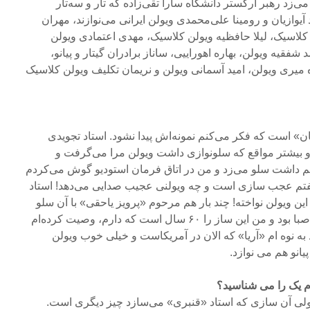
ی‌زد رهبر ارکستر دانشگاه سارا تقی‌زاده که تار و سه‌تار
وازیان و رومینا علی‌محمدی ویولن ایرانی می‌نوازند، مهران
کلاسیک، لیلا حافظیه ویولن کلاسیک، مهدی اعتمادی ویولن
 شفقیه ویولن، بهاره اهوراییی، ساناز برادران گیتار و پیانو،
ه میری ویولن، امید آسمانی ویولن و نریمان تکلیف ویولن کلاسیک
» است که فکر می‌کنم نمونه‌اش پیدا نشود. استاد تجویدی
و بیشتر مواقع که سلو‌نوازی داشت ویولن مرا می‌گرفت و
 داشت سلو می‌زد و من در اتاق فرمان استودیو گوش می‌کردم
فتم عجب سازی است و چه ویولنی عجیب صدایی می‌دهد! استاد
 ویولن نواخته! چند بار هم مرحوم «پرویز یاحقی» با آن سلو
نواخته بود. خود آراکلیان شاگرد صبا بود و من این ساز را ۶۰ سال است که دارم، وصیت کرده‌ام
د به نوه ام «آریا» که الان در آمریکاست و خیلی خوب ویولن
یانو هم می نوازد.
ام یک را می شناسید؟
ولی آن سازی که استاد «قنبری» می‌سازد چیز دیگری است.