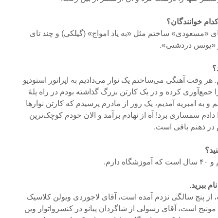
کدام خوانندگان؟
ی «مسعودی» ساختم مثل «به یاد امواج» (گیلکی) و چند تای
و «یونس دردشتی».
؟
 هر وقت آهنگی می‌ساختم یک نوار می‌دادیم به اپراتور استودیو
را جمع‌آوری کرده و در یک کارتن بزرگ گذاشته بودم در راه پلۀ
 و به امبریه آمدیم، یک روز از مادرم پرسیدم که کارتن نوارها
دم سمساری برد! آه از نهادم برآمد و الان خودم کوچک‌ترین
 در ذهنم باقی است.
ید؟
ام ببرید.
از پنج سالگی نزدم آمده است، آقای لاجوردی ویولن کلاسیک
مونیخ است، آقای رسولی از شاگردان پیانو در کنسرواتوار وین