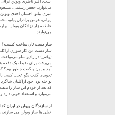
است، اکبر ناظری ویولن ایرانی م
می‌نوازد، جعفر رستمی، مسعود آی
میری پیانو، احسان احدی ویولن 
ایرانی، هومن برادران پیانو، محمد
عاطفه زارع‌زادگان ویولن، بهار
می‌نوازند.
ساز دست تان ساخت کیست؟
ساز دست من کار سورن آراکلیان
{وقتی} در رادیو سلو می‌نواخت 
می‌رفت برای ضبط، یک دفعه هم
آمد بیرون و گفت چطور بود؟ گ
تجویدی گفت بگو عجب کسی با این
که بعد از خودم این ساز را بدهن
می‌نوازد و استعداد خوبی دارد و پ
از سازندگان ویولن در ایران کد
خیلی ها ساز ویولن می سازند، 