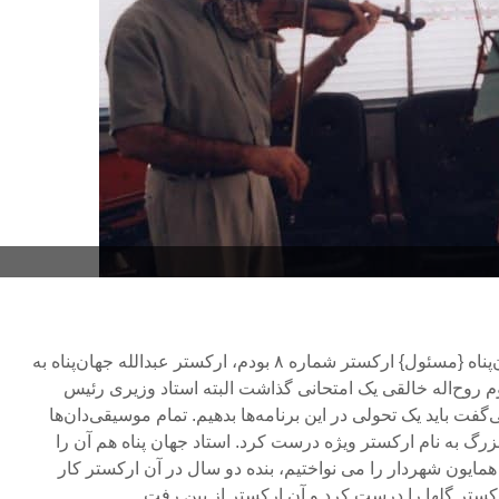
در رادیو در ارکستر استادم جهان‌پناه {مسئول} ارکستر شماره ۸ بودم، ارکستر عبدالله جهان‌پناه به
وح‌اله خالقی یک امتحانی گذاشت البته استاد وزیری رئیس
ت باید یک تحولی در این برنامه‌ها بدهیم. تمام موسیقی‌دان‌ها
بزرگ به نام ارکستر ویژه درست کرد. استاد جهان پناه هم آن را
ایون شهردار را می نواختیم، بنده دو سال در آن ارکستر کار
رکستر گلها را درست کرد و آن ارکستر از بین رفت.