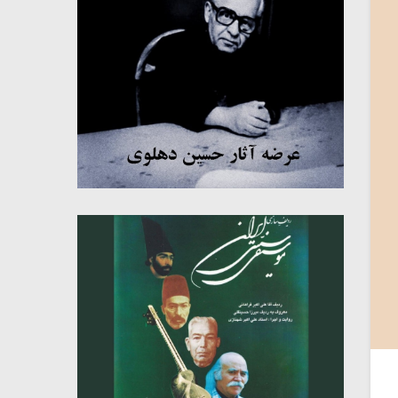
میکلوش روژا
موریس ژار