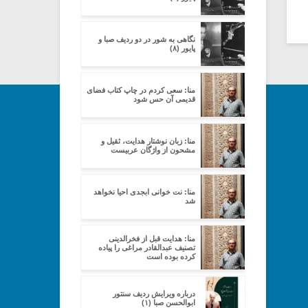
نگاهی به شور در دو ردیف صبا و
پایور (۸)
منا: سعی کردم در چاپ کتاب فضای
قدیمی آن حس شود
منا: زبان نوشتار هدایت، ثقیل و
مشحون از واژگان عربیست
منا: نت خوانی ابجدی احیا نخواهد
شد
منا: هدایت قبل از فخرالدینی
تصنیف عبدالقادر مراغی را پیاده
کرده بوده است
درباره ویرایش ردیف سنتور
ابوالحسن صبا (۱)