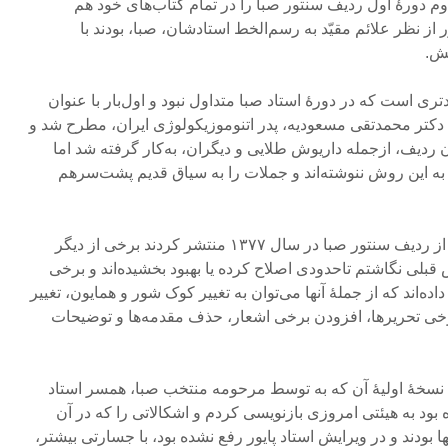
م دورۀ اول ردیف سنتور صبا را در تمام کتاب‌های خود هم
ایور از نظر علائم مقیّد به رسم‌الخط استادشان، صبا، بودند با
تش.
است که در دورۀ استاد صبا متداول نبود و اول‌بار با عنوان
کتر محمدتقی مسعودیه، پدر اتنوموزیکولوژی ایران، مطرح شد و
ان ردیف، ازجمله داریوش طلایی و دیگران، به‌کار گرفته شد اما
ز به این روش ننوشته‌اند و جملات را به سیاق قدیم پشت‌سرهم
البته استاد پایور در ویرایشی که از ردیف سنتور صبا در سال ۱۳۷۷ منتشر کردند برخی از دیگر
بلی نگاشتم تاحدودی اصلاح کرده‌ یا بهبود بخشیده‌اند و برخی
اده‌اند که از جملۀ آنها می‌توان به تغییر کوک شور و همایون، تغییر
خی تحریرها، افزودن برخی اشعار، حذف مقدمه‌ها و توضیحات
ی نسخۀ اولیۀ آن که به توسط مرحومه منتخب صبا، همسر استاد
ود به هیئتی امروزی بازنویسی کردم و اشکالاتی را که در آن
 بودند و در ویرایش استاد پایور رفع نشده بود، با جسارتی بیشتر،