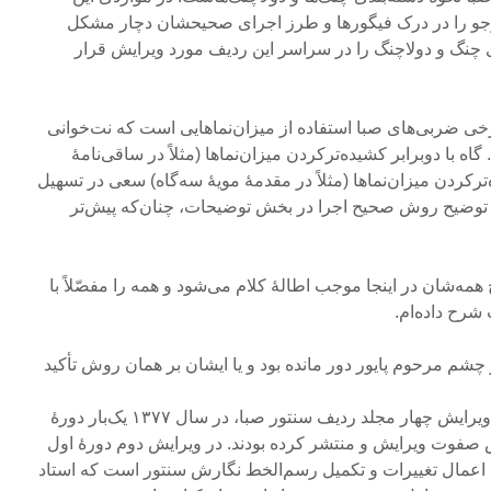
رجو را در درک فیگورها و طرز اجرای صحیحشان دچار مشکل
ی چنگ و دولاچنگ را در سراسر این ردیف مورد ویرایش قرار
ی ضربی‌های صبا استفاده از میزان‌نماهایی است که نت‌خوانی
ه با دوبرابر کشیده‌ترکردن میزان‌نماها (مثلاً در ساقی‌نامۀ
ه‌ترکردن میزان‌نماها (مثلاً در مقدمۀ مویۀ سه‌گاه) سعی در تسهیل
ز توضیح روش صحیح اجرا در بخش توضیحات، چنان‌که پیش‌تر
‌شان در اینجا موجب اطالۀ کلام می‌شود و همه را مفصّلاً با
شرح داده‌ام.
شم مرحوم پایور دور مانده بود و یا ایشان بر همان روش تأکید
البته استاد پایور، پیش از انتشار ویرایش چهار مجلد ردیف سنتور صبا، در سال ۱۳۷۷ یک‌بار دورۀ
ش صفوت ویرایش و منتشر کرده بودند. در ویرایش دوم دورۀ اول
نها اعمال تغییرات و تکمیل رسم‌الخط نگارش سنتور است که استاد