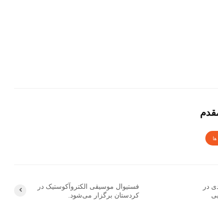
قدم
ها
ی در
فستیوال موسیقی الکتروآکوستیک در
یی
کردستان برگزار می‌شود.