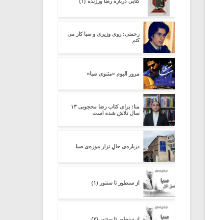
کتابی درباره رضا ورزنده (۱)
رحمتی: روی وزیری و صبا کار می
کنم
مرور آلبوم «مثنوی صبا»
منا: برای کتاب رضا محجوبی ۱۳
سال تلاش شده است
درباره‌ی حالِ نزارِ موزه‌ی صبا
از سنطور تا سنتور (۱)
از سنطور تا سنتور (۲)