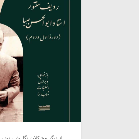
از دیگر مشکلات نگارش ردیف صب