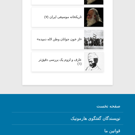
تاریکخانه موسیقی ایران (۷)
«از خون جوانان وطن لاله دمیده»
عارف و لزوم یک بررسی دقیق‌تر
(۱)
صفحه نخست
نویسندگان گفتگوی هارمونیک
قوانین ما