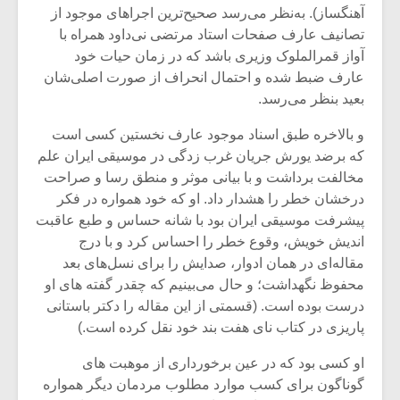
شیش و نیم»
موسیقی فی
آهنگساز). به‌نظر می‌رسد صحیح‌ترین اجراهای موجود از
برگزار می 
تصانیف عارف صفحات استاد مرتضی نی‌داود همراه با
اگر نمی توانی
سکانسی به 
آواز قمرالملوک وزیری باشد که در زمان حیات خود
مشهورترین باشی،
موسیقی فیلم 
عارف ضبط شده و احتمال انحراف از صورت اصلی‌شان
بدنام ترین باش
بعید بنظر می‌رسد.
و بالاخره طبق اسناد موجود عارف نخستین کسی است
که برضد یورش جریان غرب زدگی در موسیقی ایران علم
مخالفت برداشت و با بیانی موثر و منطق رسا و صراحت
درخشان خطر را هشدار داد. او که خود همواره در فکر
پیشرفت موسیقی ایران بود با شانه حساس و طبع عاقبت
اندیش خویش، وقوع خطر را احساس کرد و با درج
مقاله‌ای در همان ادوار، صدایش را برای نسل‌های بعد
محفوظ نگهداشت؛ و حال می‌بینیم که چقدر گفته های او
درست بوده است. (قسمتی از این مقاله را دکتر باستانی
پاریزی در کتاب نای هفت بند خود نقل کرده است.)
او کسی بود که در عین برخورداری از موهبت های
گوناگون برای کسب موارد مطلوب مردمان دیگر همواره