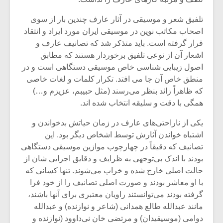
تلفیق شعر و موسیقی در آثار عارف چندین بار از سوی
اصحاب مکاتب نوین در موسیقی ایران مورد ایراد و انتقاد
قرار گرفته است. باید متذکر شد که تصانیف عارف و
اشعار آن از نوعی تلفیق برخوردار هستند که مطابق
اصول زیبایی شناسی خاص موسیقی دستگاهی است و در
منطق خاص آن جا می افتد. تکرار کلمات و لغات خاصی
که ظاهراً زائد بنظر می‌رسند (مثل حبیبم، عزیزم و…)
همگی با دقت و سلیقه انتخاب شده اند.
یکی از ناراحتی‌های عارف در زمان حیاتش بدخواندن و
اشتباه خواندن آثارش توسط اشخاص دیگر بود. این
تصانیف که دقیقاً در چهارچوب موازین موسیقی دستگاهی
میکلوش روژا
موریس ژار
بودند با اندک بی‌توجهی به ظرایف و دقایق اجرایی شان از
حالت اصلی خارج شده و خراب می‌شوند. تنها کسانی که
با او معاشر بودند و صورت اصلی تصانیف را از خود فرا
گرفته بودند می‌توانستند راویان معتبری برای آنها باشند،
یادداشتی بر موسیقی
دوره آموزش
مانند عبدالله طالع همدانی (شاعر و نوازنده) و عبدالله
متن فیلم «متری
موسیقی بر
دوامی (موسیقیدان) و مرتضی خان نی‌داوود (نوازنده و