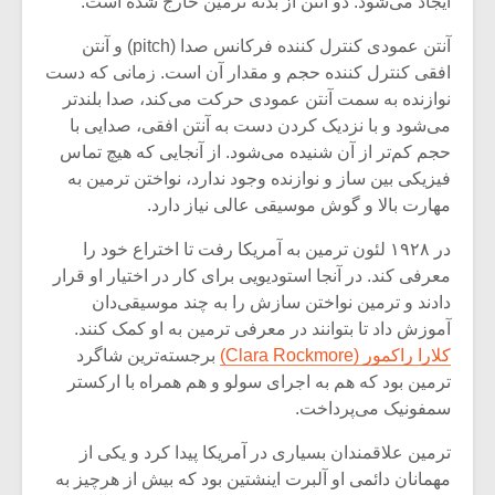
ایجاد می‌شود. دو آنتن از بدنه ترمین خارج شده است.
آنتن عمودی کنترل کننده فرکانس صدا (pitch) و آنتن
افقی کنترل کننده حجم و مقدار آن است. زمانی که دست
نوازنده به سمت آنتن عمودی حرکت می‌کند، صدا بلندتر
می‌شود و با نزدیک کردن دست به آنتن افقی، صدایی با
حجم کم‌تر از آن شنیده می‌شود. از آنجایی که هیچ تماس
فیزیکی بین ساز و نوازنده وجود ندارد، نواختن ترمین به
مهارت بالا و گوش موسیقی عالی نیاز دارد.
در ۱۹۲۸ لئون ترمین به آمریکا رفت تا اختراع خود را
معرفی کند. در آنجا استودیویی برای کار در اختیار او قرار
دادند و ترمین نواختن سازش را به چند موسیقی‌دان
آموزش داد تا بتوانند در معرفی ترمین به او کمک کنند.
میکلوش روژا
موریس ژار
کلارا راکمور (Clara Rockmore)
برجسته‌ترین شاگرد
ترمین بود که هم به اجرای سولو و هم همراه با ارکستر
سمفونیک می‌پرداخت.
ترمین علاقمندان بسیاری در آمریکا پیدا کرد و یکی از
یادداشتی بر موسیقی
دوره آموزش
متن فیلم «متری
موسیقی بر
مهمانان دائمی او آلبرت اینشتین بود که بیش از هرچیز به