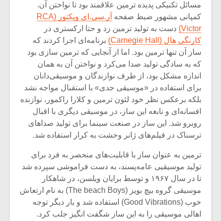
شیش و نیم»
موسیقی فی
مسائل تکنیکی پدیده ترمین علاقمند بود تا نواختن آن.
برگزار می 
کمپانی مشهور ضبط صفحه
آر.سی.ای ویکتور (RCA
Victor)
دست به تولید ترمین زد و حتا ارکستری در
اگر نمی توانی
سکانسی به 
کارنگی هال (Carnegie Hall)
برنامه‌ای اجرا کردند که
مشهورترین باشی،
موسیقی فیلم 
بدنام ترین باش
ساز آن تنها ترمین بود. اما از آنجایی که ترمین سازی بود
که به سادگی تولید صدا می‌کرد و نواختن آن به همان
اندازه مشکل بود، از طرف نوازندگان و موسیقی‌دانان
برای استفاده در «موسیقی جدی» با استقبال مواجه نشد
بلکه برعکس نظر خود لئون ترمین و کلارا راکمور، نوازنده
افسانه‌ای و نابغه این ساز، در موسیقی دیگری با اقبال
روبرو شد. این ساز در صنعت سینما برای تولید صداهای
ترسناک در فیلم‌های ژانر وحشت به کرار استفاده شد.
ترمین به عنوان ساز با قابلیت‌های منحصر به فرد برای
تولید موسیقیی عامه‌پسند، به دست فراموشی سپرده شد
تا در سال ۱۹۶۷ و توسط برایان ویلسن، در شاهکار
موسیقی گروه بیچ بویز (The beach Boys) به نام ارتعاش
خوب (Good Vibrations) استفاده شد و بار دیگر توجه
اهالی موسیقی را به این ساز شگفت انگیز جلب کرد.