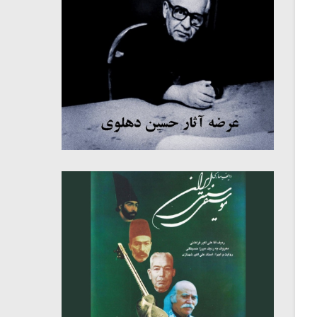
میکلوش روژا
موریس ژار