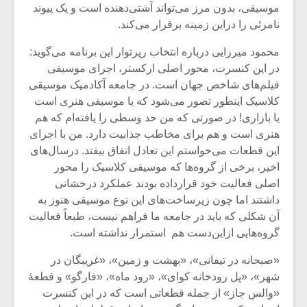
موسیقی، بدون مرز می‌تواند آشتی‌دهنده است و یک پیوند
نامرئی را دراین زمینه برقرار می‌کند.
محمود میرزایی درباره انتخاب رپرتوار این برنامه می‌گوید:
در این کنسرت، محور اصلی ارکستر، اجرای موسیقی
فیلم‌های شاخص جهان است. در جامعه آکادمیک موسیقی
کلاسیک اینطور تصور می‌شود که یا موسیقی هنری است
یا بازاری! در صورتی که من حد وسطی را یافته‌ام که هم
هنری است و هم برای مخاطب جذابیت دارد. من با اجرای
این قطعات می‌خواستم این تعادل اتفاق بیفتد. درسال‌های
اخیر، برخی از گروه‌ها که موسیقی کلاسیک را محور
اصلی فعالیت خود قرارداده بودند عملکرد درخشانی
داشتند اما چون زیرساخت‌های این نوع موسیقی هنوز به
میکلوش روژا
موریس ژار
آن شکلی که باید در جامعه ما فراهم نیست، طبعاً فعالیت
گروه‌هایی ازاین‌دست هم استمرار نداشته است.
«صبحانه در تیفانی»، «بهشت و زمین»، «غریبگان در
شهر»، «پل رودخانه کوای»، «رود ماه»، «فارگو» و قطعۀ
یادداشتی بر موسیقی
دوره آموزش
«والس جاز» از جمله قطعاتی است که در این کنسرت
متن فیلم «متری
موسیقی بر