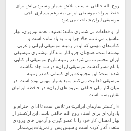
شیش و نیم»
موسیقی فی
روح الله خالقی به سبب تلاش بسیار و ستودنی‌اش برای
برگزار می 
حفظ میراث موسیقی ایرانی، به زعم بسیاری ناجی
اگر نمی توانی
سکانسی به 
موسیقی ایران شناخته می‌شود.
مشهورترین باشی،
موسیقی فیلم 
بدنام ترین باش
از او قطعات بی شماری مانند: تصنیف نغمه نوروزی، بهار
عاشق، میِ ناب، حالا چرا و… به یاد مانده است و
کتاب‌های مهمی که او در زمینه موسیقی ایرانی و غربی
نوشته است، همچنان جزو آثار ماندگار نوشتاری موسیقی
ایران محسوب می‌شود. در زمینه تاریخ موسیقی او کتابی
با نام «سرگذشت موسیقی ایران» در سه جلد نگاشته
شده است؛ این مجموعه برای کسانی که در زمینه
موسیقی فعالیت می‌کنند منبع بسیار مهمی بوده است. در
میان آثار ملی خالقی سرود «ای ایران» در حافظه ایرانیان
نقش بسته است.
«ارکستر سازهای ایرانی» در تلاش است تا ادای احترام و
یادواره‌ای برای استاد روح الله خالقی باشد؛ این ارکستر از
بهار امسال کار خود را با عضو گیری و آزمون های ورودی
متعدد آغاز کرده است و سپس پس از تمرینات بی‌شمار