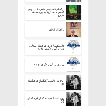
ارکستر «سرزمین مادری» در اولین
کنسرت پساکرونا به روی صحنه
می‌رود
برای آذربایجان
کلاسیک‌سازی در دو فضای مجاور،
درباره آلبوم «گوهر جان»
مروری بر آلبوم «گوهر جان»
روح‌الله خالقی، آهنگسازِِ فرهنگساز
(۱)
روح‌الله خالقی، آهنگسازِِ فرهنگساز
(۲)