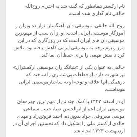
نام ارکستر همانطور که گفته شد به احترام روح‌الله
خالقی نام گذاری شده است.
روح الله خالقی، موسیقی دان، آهنگساز، نوازنده ویولن و
آموزگار موسیقی ایرانی است. او از آن سبب از مهم‌ترین
موسیقی‌دان های ایران است که در روزگاری که در این
مرز و بوم توجه به موسیقی ایرانی کاهش یافته بود، تلاش
کرد تا نقش مهمی را برای حفظ آن ایفا کند.
خالقی به عنوان یکی از «بنیانگذاران موسیقی ارکسترال»
نیز شهرت دارد. او قطعات بی‌شماری را ساخت که
درهمگی آنها علاقه و توجه او به ساختارموسیقی ایرانی
هویداست.
میکلوش روژا
موریس ژار
او در اسفند ۱۳۲۲ با کمک چند تن از مهم ترین چهره‌های
موسیقی ایران اعم از ابوالحسن صبا، حبیب سماعی،
موسی معروفی، جواد بدیع‌زاده، احمد فروتن‌راد و مهدی
خالدی ارکستر ملی را تشکیل داد که نخستین اجرای آن در
یادداشتی بر موسیقی
دوره آموزش
اردیبهشت ۱۳۲۳ انجام شد.
متن فیلم «متری
موسیقی بر