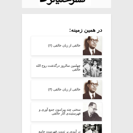
در همین زمینه:
خالقى از زبان خالقی (۲)
چهلمین سالروز درگذشت روح الله
خالقی
خالقى از زبان خالقی (۳)
سخنی چند پیرامون جمع آوری و
فهرستبندی آثار خالقی
در آمدی بر تدوین فهرست جامع