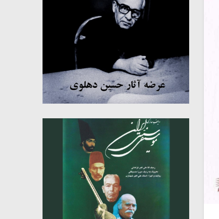
میکلوش روژا
موریس ژار