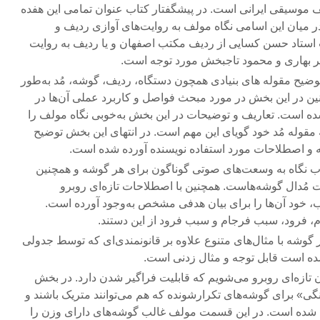
ف موسیقی ایرانی است. در پیشگفتار کتاب عنوان تمامی این هفده
 میان این اسامی نگاه مولف به روایت‌های آوازی ردیف و
استاد حسن کسایی از ردیف مکتب اصفهان و یا ردیف به روایت
 بهاری و محمود تاجبخش مورد توجه است.
توضیح مقوله های بنیادی همچون دستگاه، ردیف، گوشه، مُد به‌طور
ن در این بخش در مورد مبحث فواصل و کاربرد عملی آن‌ها در
 است. تعاریف و توضیحات در این بخش به‌خوبی نگاه مولف را
ه مقوله مُد خود گویای این مهم است. در انتهای این بخش توضیح
 و اصطلاحات مورد استفاده نویسنده آورده شده است.
اب نگاه به وسعت‌های صوتی گوناگون برای هر گوشه و همچنین
دال گوشه‌هاست. همچنین با اصطلاحات تازه‌ای روبرو
، خود آن‌ها را برای بیان هدفی مشخص به‌وجود آورده است.
 فرود، سبب فرجام و سبب فرود از این دستند.
وشه با مثال‌های متنوع علاوه بر قانونمندی‌ای که توسط جدولی
ه است قابل توجه و مثال زدنی است.
ان تازه‌ای روبرو می‌شویم که قابلیت فراگیر شدن دارد. در بخش
گی» برای گوشه‌های تکرارشونده که هم می‌توانند متریک باشند و
 شده است. در این قسمت مولف غالب گوشه‌های دارای وزن را