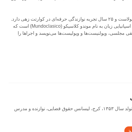
‌جان کراکنبرگر معلم ویولن و ویولاست و ۲۵ سال تجربه نوازندگی حرفه‌ای در کوارتت زهی دارد.
او همچنین منتقد مجله موسیقی اسپانیایی زبان به نام موندو کلاسیکو (Mundoclasico) است که
ی مجلسی، ویولنیست‌ها و ویولیست‌ها می‌نویسد و اجراها را
زهرا نصیری متولد سال ۱۳۵۳، کرج، لیسانس حقوق قضایی، نوازنده و مدرس
ها