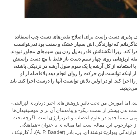
ف پذیری دست راست برای اصلاح نقص‌های دست چپ استفاده
 شاگردانم که نوازندگی اش بسیار خشک و سفت بود نمی‌توانست
ا کند. زیرا انگشتانش قادر به پل زدن بین سیم‌های مجاور نبودند.
ا وادار کردم که حدود ۱۰ دقیقه آرپژ‌هایی روی چهار سیم دست باز فقط با مچ دست راستش
 استفاده از کل آرشه یا یک سوم طول آرشه در نزدیکی پاشنه،
ز اینکه توانست این حرکت را روان انجام دهد بلافاصله از او
اجرا کند. او در اولین تلاش توانست آنها را درست اجرا کند. باید
‌دیدید.
، اما آموزش من تحت تاثیرِ پژوهش‌های اخیر درباره‌ی لَتِرالیتی-
سمت بدن بیشتر از سمت دیگر- و پیامدهای آن برای موسیقیدان‌ها
هومی نسبتا جدید در علوم اعصاب و فیزیولوژی است. اگرچه بحث
 چهارچوب این مقاله است اما مقاله‌ای با عنوان «هماهنگی
آرشه کشی و انگشت گذاری در نوازندگی ویولن» نوشتۀ ای. پی. بادر (A. P. Baader)، اُ. کازنیکف