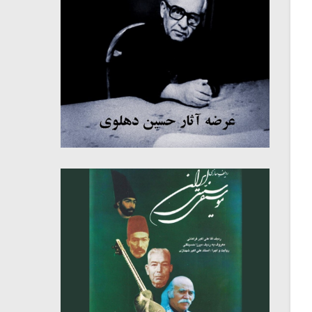
میکلوش روژا
موریس ژار