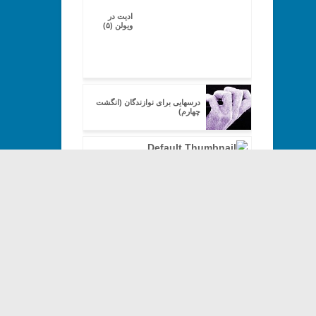
ادیت در
ویولن (۵)
درسهایی برای نوازندگان (انگشت
چهارم)
Copyright© 2013-202
ادیت در
ویولن (۶)
تاثیر ذهن بر ساختار جمله بندی ها
در ویولن (۱)