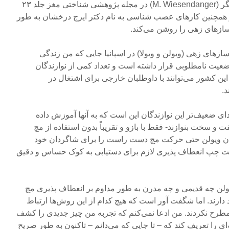
(O. Kazennikov) و اِم. ویسندانگر (M. Wiesendanger) در مجله پژوهشی شناختی مغز جلد ۲۳
 ۲۰۰۵ صفحات ۴۳۶-۴۴۳ و همچنین کارهای عصب شناسی به نام دکتر ایرج درخشان به طور
ی سازهای زهی را روشن می‌کند.‌
ازهای زهی (ویولن و ویولا) در اسپانیا جایی که من زندگی
عیت نامطلوبی قرار داشته است و تعداد کمی از نوازندگان
این کشور می‌توانند با داوطلبان خارجی برای اشتغال در
.‌
ای ضعیف‌تر این نوازندگان این است که به آنها آموزش داده
و سخت بنوازند- فقط با بازو و تقریباً بدون استفاده از مچ
ان ویولن حتی حرکت مچ دست راست را برای شاگردان خود
ست چپ انعطاف پذیری لازم برای دستیابی به کوک حساس و دقیق
لن چه قدیمی و چه مدرن به طور مداوم بر انعطاف پذیری مچ
ارند. اما شگفت آور است که هیچ کدام از این روش‌ها ارتباط
مطرح نکردند. من ادعا نمی‌کنم که تجربه من چیز جدیدی را کشف
 را تعریف کند که – تا جایی که می‌دانم – تاکنون به طور صریح