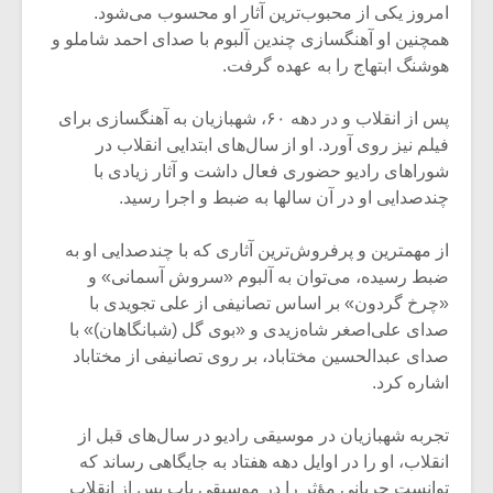
امروز یکی از محبوب‌ترین آثار او محسوب می‌شود.
همچنین او آهنگسازی چندین آلبوم با صدای احمد شاملو و
هوشنگ ابتهاج را به عهده گرفت.
‌پس از انقلاب و در دهه ۶۰، شهبازیان به آهنگسازی برای
فیلم نیز روی آورد. او از سال‌های ابتدایی انقلاب در
شوراهای رادیو حضوری فعال داشت و آثار زیادی با
چندصدایی او در آن سالها به ضبط و اجرا رسید.‌
‌از مهمترین و پرفروش‌ترین آثاری که با چندصدایی او به
ضبط رسیده، می‌توان به آلبوم «سروش آسمانی» و
«چرخ گردون» بر اساس تصانیفی از علی تجویدی با
صدای علی‌اصغر شاه‌زیدی و «بوی گل (شبانگاهان)» با
صدای عبدالحسین مختاباد، بر روی تصانیفی از مختاباد
اشاره کرد.‌
‌تجربه شهبازیان در موسیقی رادیو در سال‌های قبل از
انقلاب، او را در اوایل دهه هفتاد به جایگاهی رساند که
توانست جریانی مؤثر را در موسیقی پاپ پس از انقلاب