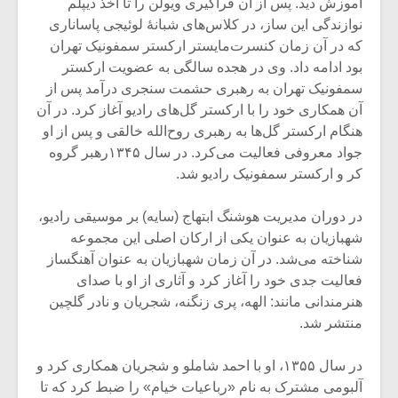
آموزش دید. پس از آن فراگیری ویولن را تا اخذ دیپلم
نوازندگی این ساز، در کلاس‌های شبانهٔ لوئیجی پاساناری
که در آن زمان کنسرت‌مایستر ارکستر سمفونیک تهران
بود ادامه داد. وی در هجده سالگی به عضویت ارکستر
سمفونیک تهران به رهبری حشمت سنجری درآمد پس از
آن همکاری خود را با ارکستر گل‌های رادیو آغاز کرد. در آن
هنگام ارکستر گل‌ها به رهبری روح‌الله خالقی و پس از او
جواد معروفی فعالیت می‌کرد. در سال ۱۳۴۵رهبر گروه
کر و ارکستر سمفونیک رادیو شد.‌
‌در دوران مدیریت هوشنگ ابتهاج (سایه) بر موسیقی رادیو،
شهبازیان به عنوان یکی از ارکان اصلی این مجموعه
شناخته می‌شد. در آن زمان شهبازیان به عنوان آهنگساز
فعالیت جدی خود را آغاز کرد و آثاری از او با صدای
هنرمندانی مانند: الهه، پری زنگنه، شجریان و نادر گلچین
منتشر شد.‌
‌در سال‌ ۱۳۵۵، او با احمد شاملو و شجریان همکاری کرد و
آلبومی مشترک به نام «رباعیات خیام» را ضبط کرد که تا