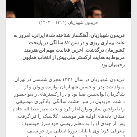
فریدون شهبازیان (۱۳۲۱ – ۱۴۰۳)
فریدون شهبازیان، آهنگساز شناخته شدۀ ایرانی، امروز به
علت بیماری ریوی و در سن ۸۲ سالگی در پایتخت
کشورمان درگذشت. آخرین فعالیت مهم این هنرمند
مربوط به هدایت ارکستر ملی پیش از انتخاب همایون
رحیمیان بود.
‌فریدون شهبازیان در سال ۱۳۲۱ هجری شمسی در تهران
متولد شد. پدر او حسین شهبازیان نوازنده ویولن و از
شاگردان ابوالحسن صبا بود و در ارکسترهای رادیو حضور
داشت. فریدون در سن هشت سالگی، یادگیری موسیقی
را با نواختن ساز ویولن آغاز کرد و تحت نظر عطاالله خادم
میثاق، پایه‌های اولیه هنر موسیقی کلاسیک را فراگرفت،
پس از چندی او را به معلم روسی خود سرژ خوتسیف
معرفی کرد؛ وی تا پایان دورهٔ ابتدایی نزد خوتسیف