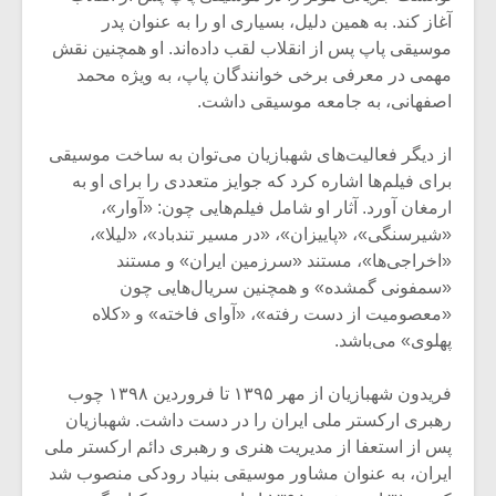
آغاز کند. به همین دلیل، بسیاری او را به عنوان پدر
موسیقی پاپ پس از انقلاب لقب داده‌اند. او همچنین نقش
مهمی در معرفی برخی خوانندگان پاپ، به ویژه محمد
اصفهانی، به جامعه موسیقی داشت.‌
‌از دیگر فعالیت‌های شهبازیان می‌توان به ساخت موسیقی
برای فیلم‌ها اشاره کرد که جوایز متعددی را برای او به
ارمغان آورد. آثار او شامل فیلم‌هایی چون: «آوار»،
«شیرسنگی»، «پاییزان»، «در مسیر تندباد»، «لیلا»،
«اخراجی‌ها»، مستند «سرزمین ایران» و مستند
«سمفونی گمشده» و همچنین سریال‌هایی چون
«معصومیت از دست رفته»، «آوای فاخته» و «کلاه
پهلوی» می‌باشد.‌
‌فریدون شهبازیان از مهر ۱۳۹۵ تا فروردین ۱۳۹۸ چوب
رهبری ارکستر ملی ایران را در دست داشت. شهبازیان
پس از استعفا از مدیریت هنری و رهبری دائم ارکستر ملی
ایران، به عنوان مشاور موسیقی بنیاد رودکی منصوب شد