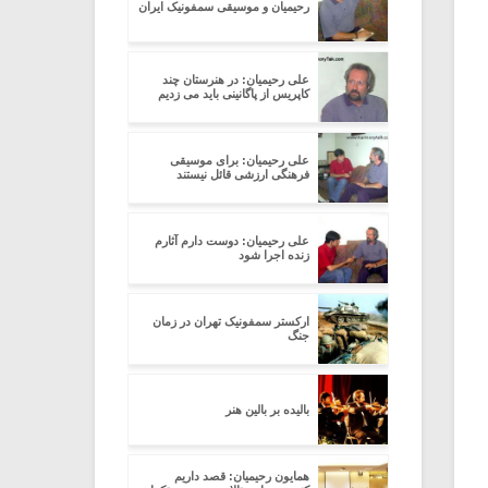
رحیمیان و موسیقی سمفونیک ایران
علی رحیمیان: در هنرستان چند
کاپریس از پاگانینی باید می زدیم
علی رحیمیان: برای موسیقی
فرهنگی ارزشی قائل نیستند
علی رحیمیان: دوست دارم آثارم
زنده اجرا شود
ارکستر سمفونیک تهران در زمان
جنگ
بالیده بر بالین هنر
همایون رحیمیان: قصد داریم