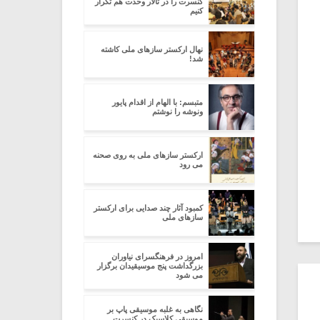
کنسرت را در تالار وحدت هم تکرار
کنیم
نهال ارکستر سازهای ملی کاشته
شد!
متبسم: با الهام از اقدام پایور
ونوشه را نوشتم
ارکستر سازهای ملی به روی صحنه
می رود
کمبود آثار چند صدایی برای ارکستر
سازهای ملی
امروز در فرهنگسرای نیاوران
بزرگداشت پنج موسیقیدان برگزار
می شود
نگاهی به غلبه موسیقی پاپ بر
موسیقی کلاسیک در کنسرت