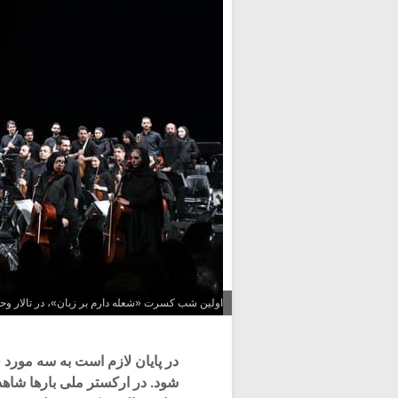
اولین شب کسرت «شعله دارم بر زبان»، در تالار وحد
در پایان لازم است به سه مورد ق
شود. در ارکستر ملی بارها شاهد