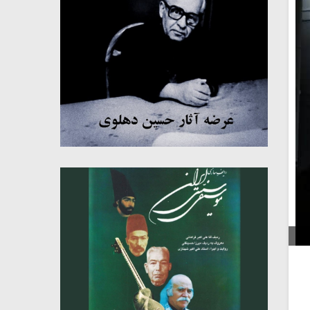
میکلوش روژا
موریس ژار