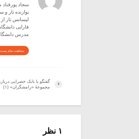
سجاد پورقناد متولد ۳۶۰
نوازنده تار و س
لیسانس تار از 
فارابی دانشگاه
مدرس دانشگاه 
مشاهده تمام پست 
گفتگو با بابک خضرایی درباره
مجموعۀ «رامشگران» (۱)
۱ نظر