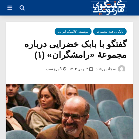
بایگانی همه نوشته ها
موسیقی کلاسیک ایرانی
گفتگو با بابک خضرایی درباره
مجموعۀ «رامشگران» (۱)
سجاد پورقناد
۴ بهمن ۱۴۰۳
3 برچسب -