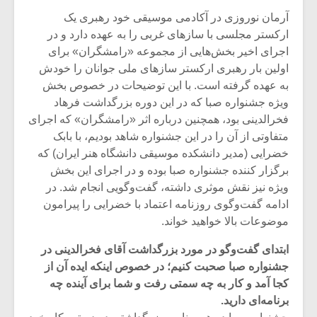
شیش و نیم»
موسیقی فی
برگزار می 
آرمان نوروزی در آکادمی موسیقی خود رهبری یک
ارکستر مجلسی با سازهای غربی را به عهده دارد و در
اگر نمی توانی
سکانسی به 
اجرای اخیر بخش‌هایی از مجموعه «رامشگران» برای
مشهورترین باشی،
موسیقی فیلم 
اولین بار رهبری ارکستر سازهای ملی جوانان را خودش
بدنام ترین باش
به عهده گرفته است. با این توضیحات در خصوص بخش
ویژه جشنواره صبا که در این دوره بزرگداشت فرهاد
فخرالدینی بود، همچنین درباره اثر «رامشگران» که اجرای
متفاوتی از آن را در این جشنواره شاهد بودیم، با بابک
خضرایی (مدیر دانشکده موسیقی دانشگاه هنر ایران) که
برگزار کننده جشنواره صبا بوده و در اجرای این بخش
ویژه نیز نقش موثری داشته، گفت‌وگویی انجام شد. در
ادامه گفت‌وگوی روزنامه اعتماد با خضرایی را پیرامون
موضوعات بالا خواهید خواند.
ابتدای گفت‌وگو در مورد بزرگداشت آقای فخرالدینی در
جشنواره صبا صحبت ‌کنیم؛ در خصوص اینکه ایده آن از
کجا آمد و کار به چه سمتی رفت و شما برای آینده چه
برنامه‌ای دارید.