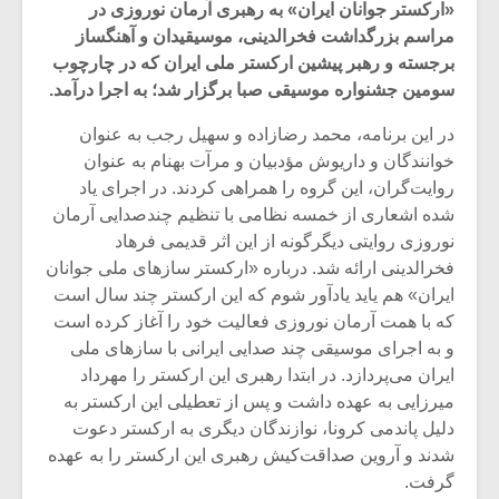
«ارکستر جوانان ایران» به رهبری آرمان نوروزی در
مراسم بزرگداشت فخرالدینی، موسیقیدان و آهنگساز
برجسته و رهبر پیشین ارکستر ملی ایران که در چارچوب
سومین جشنواره موسیقی صبا برگزار شد؛ به اجرا درآمد.
در این برنامه، محمد رضازاده و سهیل رجب به عنوان
خوانندگان و داریوش مؤدبیان و مرآت بهنام به عنوان
روایت‌گران، این گروه را همراهی کردند. در اجرای یاد
شده اشعاری از خمسه نظامی با تنظیم چندصدایی آرمان
نوروزی روایتی دیگرگونه از این اثر قدیمی فرهاد
فخرالدینی ارائه شد. درباره «ارکستر سازهای ملی جوانان
ایران» هم یاید یادآور شوم که این ارکستر چند سال است
که با همت آرمان نوروزی فعالیت خود را آغاز کرده است
میکلوش روژا
موریس ژار
و به اجرای موسیقی چند صدایی ایرانی با سازهای ملی
ایران می‌پردازد. در ابتدا رهبری این ارکستر را مهرداد
میرزایی به عهده داشت و پس از تعطیلی این ارکستر به
دلیل پاندمی کرونا، نوازندگان دیگری به ارکستر دعوت
شدند و آروین صداقت‌کیش رهبری این ارکستر را به عهده
یادداشتی بر موسیقی
دوره آموزش
متن فیلم «متری
موسیقی بر
گرفت.