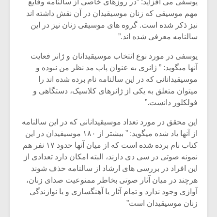
شیش و نیم»
موسیقی فی
یوسفی می افزاید: “در روزهای خاصی از سالنامه وقایع
برگزار می 
مهم موسیقی که زنان موسیقیدان در آن نقش داشته اند
نیز ذکر شده است. گروه های موسیقی زنان نیز در این
اگر نمی توانی
سکانسی به 
سالنامه معرفی شده اند.”
مشهورترین باشی،
موسیقی فیلم 
بدنام ترین باش
یوسفی در مورد نوع انتخاب موسیقیدانان و ژانر فعایت
آنها میگوید: ” ژانری به عنوان پاپ مد نظر من نبوده و
موسیقیدانانی که در این سالنامه نام برده شده اند را
میتوان متعلق به یکی از ژانرهای کلاسیک، دستگاهی و
فولکلور دانست.”
این محقق در مورد تعداد موسیقیدانانی که در این سالنامه
از آنها یاد شده میگوید: ” بیشتر از ۱۸۰ موسیقیدان در این
کتاب نام برده شده است که از میان آنها حدود ۱۷ نفر هم
نمونه صوتی در سی دی دارند، البته امکان دارد تعدادی از
این افراد در بررسی های ارشاد از سالنامه حذف شوند
هرچند در میان آثار صوتی بخاطر ممنوعیت صدای زنان،
آوازی وجود ندارد و تمام آثار یا آهنگسازی و یا نوازندگی
زنان موسیقیدان است”