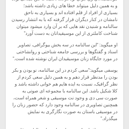
و به همین دلیل میتواند خطا های زیادی داشته باشد؛
بسیاری از افراد از قلم افتاده اند و بسیاری به ناحق
نامشان در کنار دیگران قرار گرفته که با به انتشار رسیدن
سالنامه و شنیدن نقد هایی که بر آن وارد میشود میتوان
شناخت کاملتری از این موسیقیدانان به دست آورد”
او میگوید: “این سالنامه در سه بخش بیوگرافی، تصاویر
اسناد و گفتگوها و بررسی جامعه شناختی و روانشاختی
در مورد جایگاه زنان موسیقیدان ایران نوشته شده است.”
یوسفی میگوید:”سعی کردم در این سالنامه، نو بودن و بکر
بودن را مدنظر قرار دهم و به همین دلیل سعی کردم از
نظر گرافیک، نسبت به ایده هایم هم خوانی داشته باشد و
میکلوش روژا
موریس ژار
کلا شکیل باشد. این سالنامه با مجموعه ای صوتی به
صورت سی دی و وجود نت موسیقی و شعر همراه است،
همچنین تصاویری در سالنامه وجود دارد که حضور زنان را
در موسیقی باستان به صورت نگارگری به نمایش
یادداشتی بر موسیقی
دوره آموزش
میگذراد.”
متن فیلم «متری
موسیقی بر