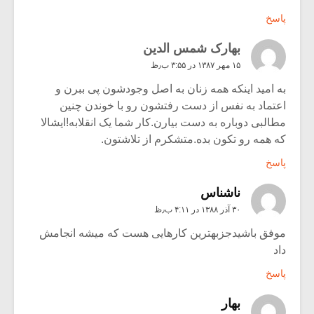
پاسخ
بهارک شمس الدین
۱۵ مهر ۱۳۸۷ در ۳:۵۵ ب٫ظ
به امید اینکه همه زنان به اصل وجودشون پی ببرن و
اعتماد به نفس از دست رفتشون رو با خوندن چنین
مطالبی دوباره به دست بیارن.کار شما یک انقلابه!ایشالا
که همه رو تکون بده.متشکرم از تلاشتون.
پاسخ
ناشناس
۳۰ آذر ۱۳۸۸ در ۴:۱۱ ب٫ظ
موفق باشیدجزبهترین کارهایی هست که میشه انجامش
داد
پاسخ
بهار