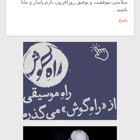
سلامتی،موفقیت و توفیق روزافزون دارم.پایدار و مانا
باشید .
پاسخ