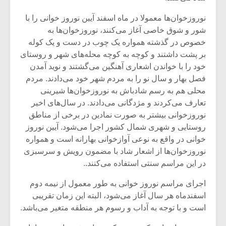
نوروزخوان‌ها معمولا در ماه اسفند آیین نوروز خوانی را با
شور و شوق خاصی آغاز می‌کنند، نوروزخوان‌ها به
خصوص در گذشته همواره یک چوب در دست و یک کوله
بر پشت داشتند و کوچه به کوچه محله‌های شهر و روستای
خود را با خواندن اشعاری آهنگین می‌گشتند و نوید آمدن
فصل بهار و سال نو را به مردم شهر خود می‌دادند. مردم
محلی هم به رسم شادباش به نوروزخوان‌ها شیرینی
تعارف می‌کردند و مژدگانی می‌دادند. در سال‌های اخیر
نوروزخوانی بیشتر به صورت نمادین در برخی از مناطق
روستایی و شهری شمال کشور اجرا می‌شود. آیین نوروز
خوانی در واقع به نوعی آوازخوانی بهارانه است و همواره
نوروزخوان‌ها از اشعار شاد با مضمون رویش و سرسبزی
میکلوش روژا
موریس ژار
در این مراسم سنتی استفاده می‌کنند..
اجرای مراسم نوروز خوانی به‌ طور معمول از نیمه دوم
اسفندماه هر سال آغاز می‌شود، البته این زمان تقریبی
یادداشتی بر موسیقی
دوره آموزش
است و با توجه به آداب و رسوم هر منطقه متغیر می‌باشد.
متن فیلم «متری
موسیقی بر