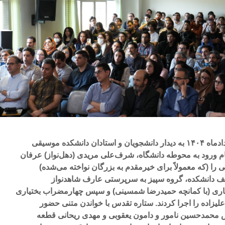
حسین علیزاده روز شنبه، ۳ خردادماه ۱۴۰۴ به دیدار دانشجویان و استادان دانشکده موسیقی
ام ورود به محوطه دانشگاه، شرف‌علی‌ مریدی (دهل‌نواز) عرفان
 را (که معمولاً برای خیرمقدم به بزرگان نواخته می‌شده)
کف دانشکده، گروه سپیز به سرپرستی عارف شاهدنواز
ری (با کمانچه حمیدرضا شمسینی) و سپس چهارمضراب بختیاری
یزاده را اجرا کردند. ستاره تقدس با خواندن متنی حضور
 محمدحسین نامور و دامون یعقوبی و مهدی ریحانی قطعه