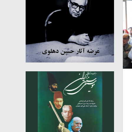
میکلوش روژا
موریس ژار