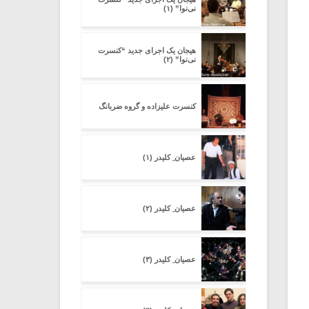
نی‌نوا” (۱)
هیجان یک اجرای جدید “کنسرت
نی‌نوا” (۲)
کنسرت علیزاده و گروه ضربانگ
عصیان ِ کلیدر (۱)
عصیان ِ کلیدر (۲)
عصیان ِ کلیدر (۳)