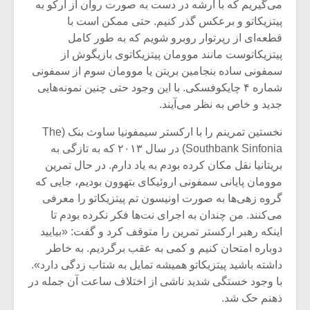
می‌گیریم که با آرشه در دست به صورت روان از آرکو به
پیتزیکاتو و برعکس گذر کنیم. حتی ممکن است با
قطعه‌ای از رپرتوار روبرو شویم که به طور کامل
پیتزیکاتوست مانند موومان پیتزیکاتوی بازیگوش از
سمفونی ساده بنجامین بریتن یا موومان سوم از سمفونی
شماره ۴ چایکوفسکی. با این وجود حتی چنین نمونه‌هایی
جدید و خاص به نظر می‌آیند.
نخستین تمرینم را با ارکستر سیمفونیا ساوث بنک (The
Southbank Sinfonia) در سال ۲۰۱۳ که به تازگی به
بریتانیا نقل مکان کرده بودم به یاد دارم. در حال تمرین
موومان پایانی سمفونی اروئیکای بتهوون بودیم، جایی که
گروه زهی‌ها به صورت اونیسون تم پیتزیکاتو را معرفی
می‌کنند. من چندان به اجرای نت‌ها فکر نکرده بودم تا
اینکه رهبر ارکستر تمرین را متوقف کرد و گفت: «بیایید
دوباره امتحان کنیم و کمی به عقب برگردیم. به خاطر
داشته باشید پیتزیکاتو همیشه تمایل به شتاب زدگی دارد».
با وجود خستگی شدید ناشی از اختلاف ساعت آن جمله در
ذهنم حک شد.