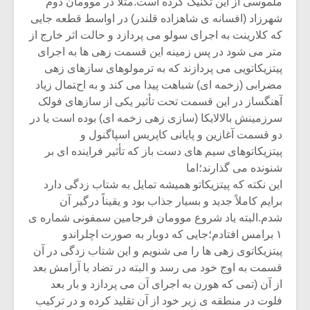
ملموسی از این تکنیک کرده است.مثلا در موومان دوم
شهرزاد (افسانه ی شاهزاده قلندر) در اواسط قطعه جایی
که کلارینت به اجرای سولو می پردازد و حالت اثر خارج از
متر می شود در پس زمینه این قسمت زهی ها به اجرای
پیتزیکاتویی می پردازند که به ترمولوهای سازهای زهی
مضرابی (زخمه ای) شباهت پیدا می کند و به احتمال زیاد
آهنگساز در این قسمت تحت تأثیر یکی از سازهای فولک
سرزمینش بالالایکا (سازی زهی زخمه ای) بوده است یا در
دو قسمت آغازین و پایانی کاپریس اسپاگنول و
پیتزیکاتوهای سیم های دست باز که تأثیر فراینده ای بر
شنونده می گذارند؛اما
این نکته که پیتزیکاتو همیشه تمایل به شتاب زدگی دارد
برایم کاملاً جدید و بسیار جذاب بود و یقیناً درگیر آن
شدم.البته یاد شروع موومان فرجامین سمفونی شماره ی
۱ برامس افتادم؛جایی که دوبار به صورت اچلراندو
پیتزیکاتوی زهی ها را می شنویم و این شتاب زدگی در آن
قسمت به اوج خود می رسد و البته در تضاد با آرامش بعد
از آن (تمی که هورن به اجرای آن می پردازد و بار بعد
فلوت در منطقه ی زیر خود از آن تقلید کرده و در ترکیب