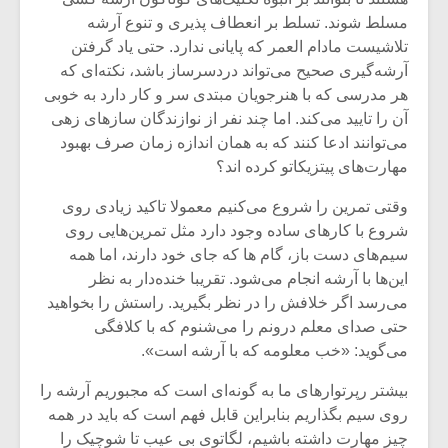
مسلط شوند. تسلط بر انعطاف پذیری و تنوع آرشه
تلاشیست مادام العمر که پایانی ندارد. حتی یاد گرفتن
آرشه‌گیری صحیح می‌تواند دردسرساز باشد، نکته‌ای که
هر مدرسی که با هنرجویان مبتدی سر و کار دارد به خوبی
آن را تایید می‌کند. اما چند نفر از نوازندگان سازهای زهی
می‌توانند ادعا کنند که به همان اندازه زمان صرف بهبود
مهارت‌های پیتزیکاتو کرده اند؟
وقتی تمرین را شروع می‌کنیم معمولا تاکید زیادی روی
شروع با کارهای ساده وجود دارد مثل تمرین‌هایی روی
سیم‌های دست باز، گام ‌ها که جای خود دارند، اما همه
این‌ها با آرشه انجام می‌شود. تقریبا خنده‌دار به نظر
می‌رسد اگر خلافش را در نظر بگیرید. راستش را بخواهید
میکلوش روژا
موریس ژار
حتی صدای معلم درونم را می‌شنوم که با کلافگی
می‌گوید: «خب معلومه که با آرشه است».
بیشتر رپرتوارهای ما به گونه‌ای است که مجبوریم آرشه را
یادداشتی بر موسیقی
دوره آموزش
روی سیم بگذاریم بنابراین قابل فهم است که باید در همه
متن فیلم «متری
موسیقی بر
چیز مهارت داشته باشیم، لگاتوی بی عیب تا شوچیک را