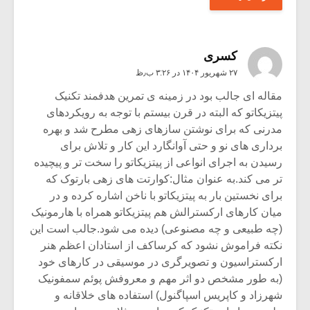
کسری
۲۷ شهریور ۱۴۰۴ در ۳:۲۶ ب٫ظ
مقاله ای جالب بود در زمینه ی تمرین هدفمند تکنیک
پیتزیکاتو که البته در قرن بیستم با توجه به رویکردهای
مدرنی که برای نوشتن سازهای زهی مطرح شد و بهره
برداری های نو و حتی آوانگارد این کار و تلاش برای
رسیدن به اجرای انواعی از پیتزیکاتو را سخت تر و پیچیده
تر می کند.به عنوان مثال:کوارتت های زهی بارتوک که
برای نخستین بار به پیتزیکاتو با ناخن اشاره کرده و در
میان کارهای ارکسترالش هم پیتزیکاتو همراه با هارمونیک
(چه طبیعی و چه مصنوعی) دیده می شود.جالب است این
نکته فراموش نشود که کرساکف از استادان اعظم هنر
ارکستراسیون و تصویرگری در موسیقی در کارهای خود
(به طور مشخص دو اثر مهم و معروفش پوئم سمفونیک
شهرزاد و کاپریس اسپاگنول) استفاده های خلاقانه و