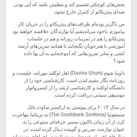
بخش‌های کوچکتر تقسیم کند و مطمئن باشد که آنی بودن
صدای پیتزیکاتو از کنترل خارج نشود.
من ناگزیر بوده‌ام ظرافت‌های پیتزیکاتو را در جریان کار
بیاموزم. باخود می‌اندیشم آیا نوازندگان علاقمند خواهند بود
پیتزیکاتو را هم در تمرینات روزانه و هم در جلسات
آموزشی با هنرجویان بگنجانند تا همانند تمرین‌های آرشه
کشی و سایر تمرین‌هایی که آموخته‌ایم به آن بها داده
شود؟
داوینا شوم (Davina Shum) اهل اوکلند نیوزلند، چلیست و
روزنامه نگار مقیم لندن است. کارشناسی خود را از
دانشگاه اوکلند و کارشناسی ارشد را از کنسرواتوار
موسیقی سیدنی دریافت کرده است.
در سال ۲۰۱۳ برای پیوستن به ارکستر ساوث بانک
سیمفونیا (The Southbank Simfonia) به بریتانیا مهاجرت
کرد. از آن زمان تاکنون مسیر حرفه‌ای متنوعی را به
عنوان نوازنده، مدرس و گوینده دنبال کرده است. در
سال‌های اخیر او عهده‌دار پست ثابت در اجراهای وست اند