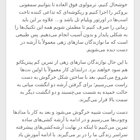
شیش و نیم»
موسیقی فی
خوشحال کنیم، ترمولوی فوق العاده تا بتوانیم سمفونی
برگزار می 
بروکنر را اجرا کنیم و ریکوشه‌ای که تداعی کننده تاخت
اگر نمی توانی
سکانسی به 
اسب‌ها در اورتور ویلیام تل باشد و… علاوه بر این باید
مشهورترین باشی،
موسیقی فیلم 
زمانی را صرف کنیم تا مطمئن شویم همه این تکنیک‌ها را
بدنام ترین باش
به شکلی پایدار و بدون آسیب انجام می‌دهیم. پس طبیعی
است که ما نوازندگان سازهای زهی معمولاً با آرشه در
دست دیده می‌شویم.
با این حال نوازندگان سازهای زهی از تمرین کم پیتزیکاتو
هم سود خواهند برد. درابتدای کار معمولاً با اولین نت‌ها
شروع می‌کنیم، بعد با ساختن شکل خرگوش به دست
راست می‌رسیم؛ برای گرفتن آرشه دو انگشت میانی به
حالت خمیده به شست می‌چسبند و دو انگشت دیگر به
سمت بالا قرار می‌گیرند.
دست راست شبیه خرگوش می‌شود و بعد به کار با مدادها
وچوب‌ها می‌رسیم و در ادامه با آرشه کشی‌های ساده
تمرین می‌کنیم تا اینکه در نهایت آرشه‌کشی‌های پیشرفته
سراسر زندگی ما را در بر می‌گیرند. با ادامه آموزش یاد