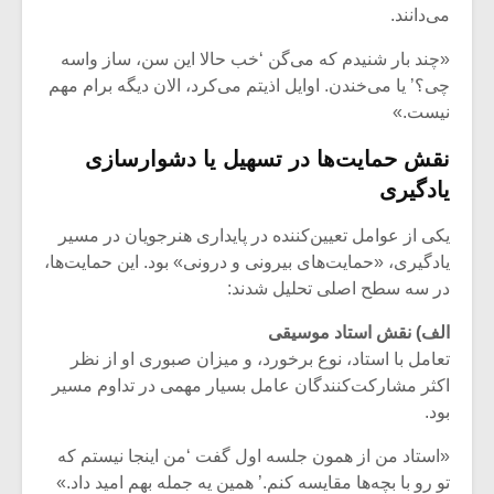
شیش و نیم»
موسیقی فی
می‌دانند.
برگزار می 
«چند بار شنیدم که می‌گن ‘خب حالا این سن، ساز واسه
اگر نمی توانی
سکانسی به 
چی؟’ یا می‌خندن. اوایل اذیتم می‌کرد، الان دیگه برام مهم
مشهورترین باشی،
موسیقی فیلم 
نیست.»
بدنام ترین باش
نقش حمایت‌ها در تسهیل یا دشوارسازی
یادگیری
یکی از عوامل تعیین‌کننده در پایداری هنرجویان در مسیر
یادگیری، «حمایت‌های بیرونی و درونی» بود. این حمایت‌ها،
در سه سطح اصلی تحلیل شدند:
الف) نقش استاد موسیقی
تعامل با استاد، نوع برخورد، و میزان صبوری او از نظر
اکثر مشارکت‌کنندگان عامل بسیار مهمی در تداوم مسیر
بود.
«استاد من از همون جلسه اول گفت ‘من اینجا نیستم که
تو رو با بچه‌ها مقایسه کنم.’ همین یه جمله بهم امید داد.»