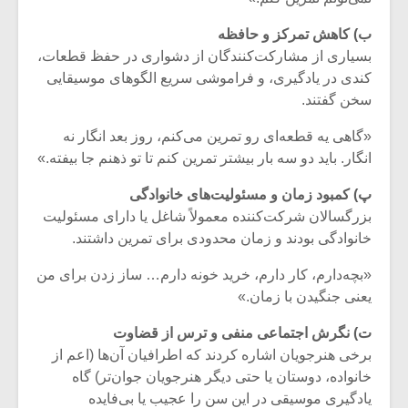
ب) کاهش تمرکز و حافظه
بسیاری از مشارکت‌کنندگان از دشواری در حفظ قطعات،
کندی در یادگیری، و فراموشی سریع الگوهای موسیقایی
سخن گفتند.
«گاهی یه قطعه‌ای رو تمرین می‌کنم، روز بعد انگار نه
انگار. باید دو سه بار بیشتر تمرین کنم تا تو ذهنم جا بیفته.»
پ) کمبود زمان و مسئولیت‌های خانوادگی
بزرگسالان شرکت‌کننده معمولاً شاغل یا دارای مسئولیت
خانوادگی بودند و زمان محدودی برای تمرین داشتند.
«بچه‌دارم، کار دارم، خرید خونه دارم… ساز زدن برای من
میکلوش روژا
موریس ژار
یعنی جنگیدن با زمان.»
ت) نگرش اجتماعی منفی و ترس از قضاوت
برخی هنرجویان اشاره کردند که اطرافیان آن‌ها (اعم از
یادداشتی بر موسیقی
دوره آموزش
خانواده، دوستان یا حتی دیگر هنرجویان جوان‌تر) گاه
متن فیلم «متری
موسیقی بر
یادگیری موسیقی در این سن را عجیب یا بی‌فایده