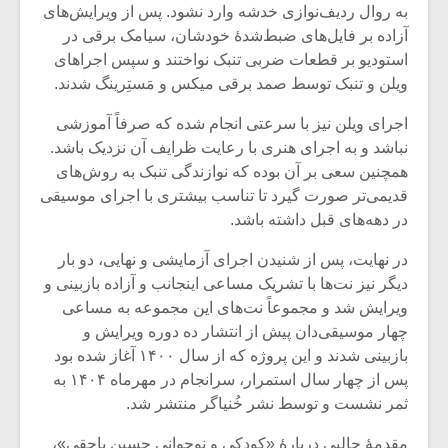
به روال ردیف‌نوازی خدشه وارد نشود. پس از ویرایش‌های
آزاده بر فایل‌های ضبط‌شدۀ خودشان، سیامک برقی در
استودیو بر قطعات ضربی تنبک نواختند و سپس اجراهای
ویلن و تنبک توسط صمد برقی میکس و مَستِرینگ شدند.
اجرای ویلن نیز با سرعتی انجام شده که صرفاً آموزشی
نباشد و به اجرای هنری با رعایت ظرایف آن نزدیک باشد.
همچنین سعی بر آن بوده که نوازندگی تنبک به روش‌های
قدیمی‌تر صورت گیرد تا تناسب بیشتری با اجرای موسیقی
در دهه‌های قبل داشته باشد.
در نهایت، پس از شنیدن اجرای آزمایشی و نهایی، دو بار
دیگر نیز نت‌ها با تشریک مساعی اینجانب و آزاده بازبینی و
ویرایش شد و مجموعاً نت‌های این مجموعه به مساعی
چهار موسیقی‌دان پیش از انتشار ده دوره ویرایش و
بازبینی شدند و این پروژه که از سال ۱۴۰۰ آغاز شده بود
پس از چهار سال استمرار، سرانجام در مهرماه ۱۴۰۴ به
ثمر نشست و توسط نشر خُنیاگر منتشر شد.
مقدمۀ جالبی دربارۀ «کودکی و نوجوانی حسین یاحقی»،