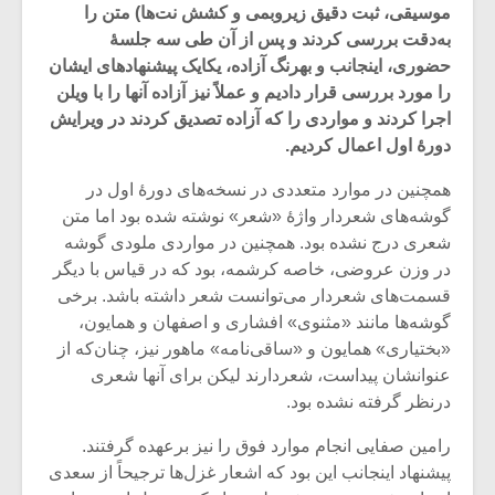
موسیقی، ثبت دقیق زیروبمی و کشش نت‌ها) متن را
به‌دقت بررسی کردند و پس از آن طی سه جلسۀ
حضوری، اینجانب و بهرنگ آزاده، یکایک پیشنهادهای ایشان
را مورد بررسی قرار دادیم و عملاً نیز آزاده آنها را با ویلن
اجرا کردند و مواردی را که آزاده تصدیق کردند در ویرایش
دورۀ اول اعمال کردیم.
همچنین در موارد متعددی در نسخه‌های دورۀ اول در
گوشه‌های شعردار واژۀ «شعر» نوشته شده بود اما متن
شعری درج نشده بود. همچنین در مواردی ملودی گوشه
در وزن عروضی، خاصه کرشمه، بود که در قیاس با دیگر
قسمت‌های شعردار می‌توانست شعر داشته باشد. برخی
گوشه‌ها مانند «مثنوی» افشاری و اصفهان و همایون،
میکلوش روژا
موریس ژار
«بختیاری» همایون و «ساقی‌نامه» ماهور نیز، چنان‌که از
عنوانشان پیداست، شعردارند لیکن برای آنها شعری
درنظر گرفته نشده بود.
رامین صفایی انجام موارد فوق را نیز برعهده گرفتند.
یادداشتی بر موسیقی
دوره آموزش
پیشنهاد اینجانب این بود که اشعار غزل‌ها ترجیحاً از سعدی
متن فیلم «متری
موسیقی بر