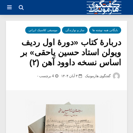
بایگانی همه نوشته ها
ساز و نوازندگی
موسیقی کلاسیک ایرانی
دربارۀ کتاب «دورۀ اول ردیف
ویولن استاد حسین یاحقی» بر
اساس نسخه داوود آهن (۲)
گفتگوی هارمونیک
۳ آبان ۱۴۰۴
4 برچسب -