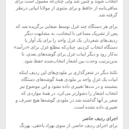
شیش و نیم»
موسیقی فی
انتخاب شوند و چنین شد ولی چنان‌که معمول است برای
برگزار می 
ساقی‌نامه از حافظ و برای مثنوی از مولانا ابیاتی درنظر
گرفته شد.
اگر نمی توانی
سکانسی به 
مشهورترین باشی،
موسیقی فیلم 
برای هر دستگاه چند غزل توسط صفایی برگزیده شد که
بدنام ترین باش
پس از تشریک مساعی با اینجانب، به مشابهت دیگر
ردیف‌های شعردار، یک غزل واحد را برای یک آواز یا
دستگاه انتخاب کردیم، چنان‌که مطلع غزل برای «درآمد»
به‌کار رود و دیگر ابیات غزل برای گوشه‌های بعدی، تا
بدین‌ترتیب وحدت بین اشعار انتخاب‌شده حفظ شود.
نکتۀ دیگر در شعرگذاری بر ملودی‌های این ردیف اینکه
ابیات یک غزلِ واحد بر ملودی همۀ گوشه‌های دستگاه
بنشینند و در نت‌ها تغییری داده نشود و این موضوع نیز
انتخاب اشعار را دشوارتر می‌کرد. در همۀ مواردی که
شعر بر آنها گذاشته شد در ملودی گوشه‌ها هیچ تصرف و
تغییری داده نشده است.
اجرای ردیف حاضر
برای اجرای ردیف حاضر، از سوی بهزاد یاحقی، بهرنگ