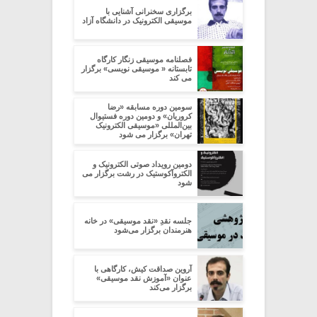
برگزاری سخنرانی آشنایی با
موسیقی الکترونیک در دانشگاه آزاد
فصلنامه موسیقی زنگار کارگاه
تابستانه « موسیقی نویسى» برگزار
می کند
سومین دوره مسابقه «رضا
کروریان» و دومین دوره فستیوال
بین‌المللی «موسیقی الکترونیک
تهران» برگزار می شود
دومین رویداد صوتی الکترونیک و
الکتروآکوستیک در رشت برگزار می
شود
جلسه نقدِ «نقد موسیقی» در خانه
هنرمندان برگزار می‌شود
آروین صداقت کیش، کارگاهی با
عنوان «آموزش نقد موسیقی»
برگزار می‌کند