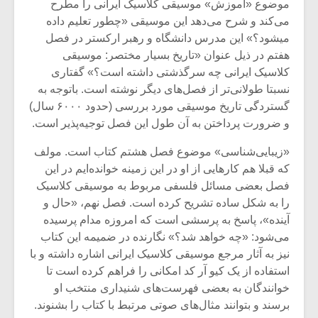
موضوع «آموزش» موسیقی کلاسیک ایرانی را مطرح
می‌کند و شرح می‌دهد این موسیقی «چطور تعلیم داده
می‎شود؟» این مدرس دانشگاه و رهبر ارکستر در فصل
هفتم در ذیل عنوان «تاریخ بسیار مختصر: موسیقی
کلاسیک ایرانی چه سرگذشتی داشته است؟» گفتاری
نسبتا طولانی‌تر از فصل‌های دیگر نوشته است. باتوجه به
گستردگی تاریخ موسیقی مورد بررسی (حدود ۶۰۰۰ سال)
و ضرورت پرداختن به آن طول این فصل توجیه‌پذیر است.
«زیبایی‌شناسی» موضوع فصل هشتم کتاب است. مولف
که قبلا هم کارهایی از او در این زمینه خوانده‌ایم در این
فصل بعضی مسائل فلسفی مربوط به موسیقی کلاسیک
را به شکل ساده تشریح کرده است. فصل نهم، «حال و
آینده»، پاسخ به پرسشی است که امروزه مدام پرسیده
می‌شود: «چه خواهد شد؟» نگارنده در ضمیمه این کتاب
نیز به آثار مرجع موسیقی کلاسیک ایرانی اشاره داشته و با
استفاده از یک کیو آر کد امکانی را فراهم کرده است تا
خوانندگان به بعضی فهرست‌های شنیداری منتخب او
برسند و بتوانند مثال‌های صوتی مرتبط با کتاب را بشنوند.