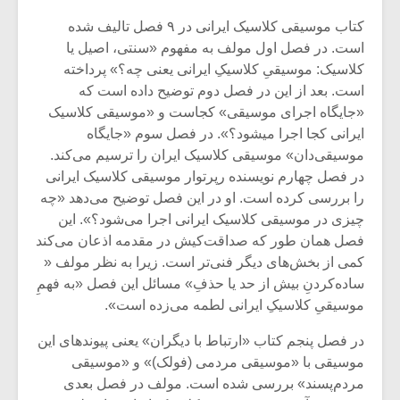
شیش و نیم»
موسیقی فی
برگزار می 
کتاب موسیقی کلاسیک ایرانی در ۹ فصل تالیف شده
است. در فصل اول مولف به مفهوم «سنتی، اصیل یا
اگر نمی توانی
سکانسی به 
کلاسیک: موسیقیِ کلاسیکِ ایرانی یعنی چه؟» پرداخته
مشهورترین باشی،
موسیقی فیلم 
است. بعد از این در فصل دوم توضیح داده است که
بدنام ترین باش
«جایگاه اجرای موسیقی» کجاست و «موسیقی کلاسیک
ایرانی کجا اجرا می‎شود؟». در فصل سوم «جایگاه
موسیقی‌دان» موسیقی کلاسیک ایران را ترسیم می‌کند.
در فصل چهارم نویسنده رپرتوار موسیقی کلاسیک ایرانی
را بررسی کرده است. او در این فصل توضیح می‌دهد «چه
چیزی در موسیقی کلاسیک ایرانی اجرا می‌‌شود؟». این
فصل همان طور که صداقت‌کیش در مقدمه اذعان می‌کند
کمی از بخش‌های دیگر فنی‌تر است. زیرا به نظر مولف «
ساده‌کردنِ بیش از حد یا حذفِ» مسائل این فصل «به فهمِ
موسیقیِ کلاسیکِ ایرانی لطمه می‌زده است».
در فصل پنجم کتاب «ارتباط با دیگران» یعنی پیوندهای این
موسیقی با «موسیقی مردمی (فولک)» و «موسیقی
مردم‌پسند» بررسی شده است. مولف در فصل بعدی