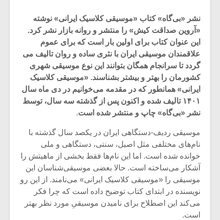
نشر «بی‌گاه» کتاب «موسیقی کلاسیک ایرانی» نوشته
«آروین صداقت کیش» را منتشر و روانه بازار نشر کرد.
این عنوان کتاب برای اولین بار است که برای عموم
علاقمندان موسیقی ایران با نثری ساده و روان تالیف می
گردد تا سرانجام همگان بتوانند این نوع موسیقی شهری
کشورمان را بهتر و بیشتر بشناسند. «موسیقی کلاسیک
ایرانی» همانطور که در مقدمه می‌خوانیم در دی ماه سال
۱۴۰۱ تالیف شده و اکنون پس از گذشته سه سال، توسط
نشر «بی‌گاه» چاپ و منتشر شده است
.
موسیقی ردیف-دستگاهی ایران در یکصد سال گذشته با
نام‌های مختلفی مثل اصیل، سنتی، دستگاهی و ملی
میکلوش روژا
موریس ژار
خوانده شده است. اما این نام‌ها فقط بخشی از ماهیتش را
آشکار می‌ساخته است. حالا بعضی موسیقی‌شناسان این
موسیقی را «موسیقی کلاسیک ایرانی» می‌نامند. از این رو
نویسنده در ابتدای کتاب توضیح داده است که چرا فکر
یادداشتی بر موسیقی
دوره آموزش
می‌کند این اصطلاح برای نامیدن موسیقیِ مورد نظر بهتر
متن فیلم «متری
موسیقی بر
است.