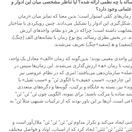
ساله با چه نظمی ارائه شده؟ آیا تناظر مشخصی میان این ادوار و
 عثمانی وجود دارد؟
 زمان‌های کمّی استوار است؛ بدین معنا که تمایز میان «زمان
ل‌گیری این ادوار را تشکیل می‌دادند. چنین رویکردی با ساختار
بهت داشته است؛ چراکه در هر دو نظام، واحدهای ارزش
. در بخش نظری رساله، پنج نوع زمان با نشانه‌های الف (چنگ)،
د (سفید) و ھ (سفید+چنگ) تعریف می­‌شدند.
زش واحدی معینی بودند؛ بدین‌گونه که زمان «الف» معادل یک واحد،
تیب تا زمان «ھ» ارزش‌گذاری می­‌شدند. این زمان‌ها سپس در
له» سازمان‌دهی می‌یافتند؛ امری که در نظام عروضی نیز
این چارچوب، «سبب خفیف» با الگوی تَن° و «سبب ثقیل» با
تد» نیز، بسته به جایگاه و ترکیب، گونه‌ها و دگره‌های متعددی
 ساده یا مرکب باشند؛ برای نمونه، الگویی چون تَن° تَن° تَن°
عی است. آن‌ها بر این باور بودند که از ترکیبات شبیهی مثلاً تَن° به
تی ایجاد می‌­کند و تکرار مداوم تَن° تَن° تَن° تَن° ملال‌آور است و
نَن° تَنَنَن° تَن° تَنَنَن° ایجاد کرد که از اسباب، اوتاد و فواصل مختلف