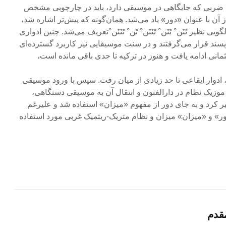
تم ضربی که جایگاهی در موسیقی دارد، باید در چارچوبی مشخص
آن با عنوان «دور» یاد می‌شد. همان‌گونه که پیش‌تر اشاره شد،
ویی نظیر تَنَن° تَنَن° تَنَنَن° تَن° تَنَنَن°تعریف می‌شد. چنین ادواری
 پسند قرار می‌گرفتند و در سنت موسیقایی نیز کاربرد گسترده‌ای
مانی ادامه یافت و هنوز در ترکیه تا حدی باقی مانده است،
 ادوار ایقاعی تا حد زیادی از میان رفت. سپس با ورود موسیقی
موزیک نظام در دارالفنون و انتقال آن به موسیقی دستگاهی،
یر کرد و به جای دور از مفهوم «میزان» استفاده شد و علی­رغم
ور» و «میزان» میزان و نظام متریک-ریتمیک غربی مورد استفاده
قدم