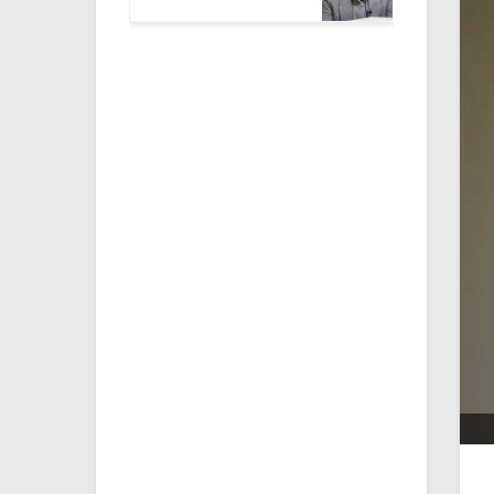
میکلوش روژا
موریس ژار