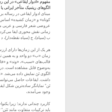
مفهوم «ادوار ایقاعی» در این ر
الگوهای ریتمیک متأخر ایرانی یا
مبنای ادوار ایقاعی در رساله بر
کوتاه» و «زمان کشیده» اساس شک
عروضی شعر فارسی و عربی مشا
زمانی نقش محوری ایفا می‌کردند
ب (سیاه)، ج (سیاه نقطه‌­دار)، 
هر یک از این زمان‌ها دارای ار
زمان «ب» دو واحد و به همین تر
قالب‌های «سبب»، «وتد» و «فاص
به‌وضوح قابل مشاهده است. در 
الگوی تَنَ نمایش داده می‌شد. «و
داشت. ایقاعات حاصل می‌توانستند
تَن° نمایانگر ساده‌ترین شکل ایقا
وجود می‌­آمدند،
کاربرد چندانی ندارند؛ زیرا یکنواخ
باید ترکیبات متفاوت مانند تَنَن° تَ