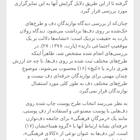
شیش و نیم»
موسیقی فی
گرفته تا از این طریق دلایل گرایش آنها به این تمایزگزاری
برگزار می 
مورد بررسی قرار گیرد.
اگر نمی توانی
سکانسی به 
چنان‌که از بررسی دیدگاه نوازندگانِ دف و طرح‌های
مشهورترین باشی،
موسیقی فیلم 
حک‌شده بر روی دف‌ها برداشت می‌شود، دیدگاه رولان
بدنام ترین باش
بارت به حقیقت نزدیک است: «نشانه‌ها دلالت بر یک
موقعیتِ اجتماعی دارند» (بارت، ۱۳۷۸، ۲۷). در
بررسی‌های انجام شده مشخص شد، ظاهراً اینکه
طرح‌های مختلف ثبت شده بر روی دف‌ها، تا چه حد ارزش
هنری دارند یا «کیچ» (۱۶) محسوب می‌شوند، موضوعِ
چندان مهمی برای نوازندگان حرفه‌ای دف نیست و
طرح‌های مختلف دف به طور کلی مورد استقبال
نوازندگان قرار نمی‌گیرد.
به نظر می‌رسد انتخاب طرح پوست چاپ شده روی
دف‌هایی با پوست مصنوعی و استفاده از دفِ پوستی،
مانند یک «رمزگانِ فرهنگی» برای جامعه دف‌نوازن
حرفه‌ای نشانۀ ارتباط آنها با «گروه همتا»یشان (۱۷)
است. این دف‌ها به عنوان نوعی از «کالای فرهنگی»،