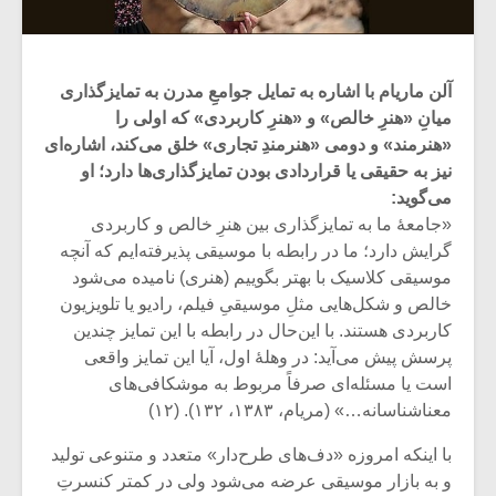
آلن ماریام با اشاره به تمایل جوامعِ مدرن به تمایزگذاری
میانِ «هنرِ خالص» و «هنرِ کاربردی» که اولی را
«هنرمند» و دومی «هنرمندِ تجاری» خلق می‌کند، اشاره‌ای
نیز به حقیقی یا قراردادی بودن تمایزگذاری‌ها دارد؛ او
می‌گوید:
«جامعۀ ما به تمایزگذاری بین هنرِ خالص و کاربردی
گرایش دارد؛ ما در رابطه با موسیقی پذیرفته‌ایم که آنچه
موسیقی کلاسیک با بهتر بگوییم (هنری) نامیده می‌شود
خالص و شکل‌هایی مثلِ موسیقیِ فیلم، رادیو یا تلویزیون
کاربردی هستند. با این‌حال در رابطه با این تمایز چندین
پرسش پیش می‌آید: در وهلۀ اول، آیا این تمایز واقعی
است یا مسئله‌ای صرفاً مربوط به موشکافی‌های
معناشناسانه…» (مریام، ۱۳۸۳، ۱۳۲). (۱۲)
با اینکه امروزه «دف‌های طرح‌دار» متعدد و متنوعی تولید
و به بازار موسیقی عرضه می‌شود ولی در کمتر کنسرتِ