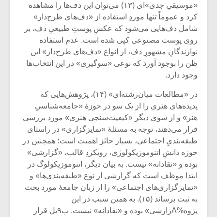
«موسیقیِ جدی»ای (۱۳) می‌توان این دف‌ها را مشاهده
کرد و عموماً تنها موردِ استفاده از «دف‌های طرح‌دار»
شامل دف‌هایی می‌شود که عکسِ پوستِ طبیعیِ دف، بر
روی پوست مصنوعی کپی شده است. عدم استفاده
نوازندگانِ مشهورِ دف، از انواع «دف‌های طرح‌دار» این
ظن را بوجود آورد که نوعی «سوگیری» در این انتخاب‌ها
وجود دارد.
در «مطالعات میان‌رشته‌ای» (۱۴)، پژوهش‌هایی که
پدیده‌های هنری را از یک سو در حوزۀ «جامعه‌شناسیِ
هنر» و از سوی دیگر «کیفیت‌سنجی هنری» مورد بررسی
قرار می‌دهند، توجه به مسئلۀ «تمایزگزاری» در راستای
طبقه‌بندیِ اجتماعی، بسیار حائز اهمیت است؛ همچنین در
میکلوش روژا
موریس ژار
حوزه دانشِ اتنوموزیکولوژی، رویکردِ قالب، «گزارشی»
بوده و «نقادانه» نیست. به بیان دیگر، اتنوموزیکولوگ در
ابتدا موظف است که گزارشی از نوع «طبقه‌بندی‌ها» و
«تمایزگزاری‌های اجتماعی» را از زبان جامعۀ مورد بحث
به ثبت برساند (۱۵). به همین سبب در این
یادداشتی بر موسیقی
دوره آموزش
متن فیلم «متری
موسیقی بر
پژوه%Aزارشی» بوده و «نقادانه» نیست. ب۹یل قرار