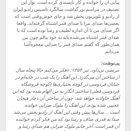
شیش و نیم»
موسیقی فی
بنایی آن را خوانده و کار ناپسندی کرده است. نوار این
برگزار می 
تصنیف در مراسم بزرگداشت سالگرد تاسیس رادیو ایران
از رادیو و تلویزیون پخش شد و جای خوش‌وقتی است که
اگر نمی توانی
سکانسی به 
بعضی‌ها صدای مرا با صدای قمر اشتباه گرفته‌اند. واقعا
مشهورترین باشی،
موسیقی فیلم 
بدنام ترین باش
اگر صدای من تا آن اندازه لطیف و رسا بوده است که با
صدای قمر اشتباه می‌شده باید به خود ببالم چون من
همان‌طور که گفتم صدای قمر را صدایی معجزه‌آسا
می‌دانم.
پی‌نوشت
:
مرتضی نی‌داود، تیر ۱۳۵۴: «فکر می‌کنم حالا پنجاه سال
از ساختن آن می‌گذرد. این آهنگ را یک شب در خانه‌ام در
خیابان فردوسی در کوچه‌ بختیاری‌ها (کوچه‌ فروشگاه
فردوسی فعلی) ساختم. انگار به من الهام شده بود که این
آهنگ جاوادنه خواهد شد، چون از ساختن آن دچار هیجان
عجیبی شده بودم. این آهنگ را ملوک ضرابی خوانده
است… سال‌ها پیش وقتی این آهنگ از رادیو پخش می‌شد
صدا به قدری صاف و رسا بود که من فکر کردم خواننده‌
آن قمر است. آخر خانم ملوک ضرابی هم صدای رسا و