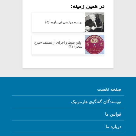
در همین زمینه:
درباره مرتضی نی داوود (۵)
اولین ضبط و اجرای از تصنیف «مرغ
سحر» (۱)
صفحه نخست
نویسندگان گفتگوی هارمونیک
قوانین ما
درباره ما