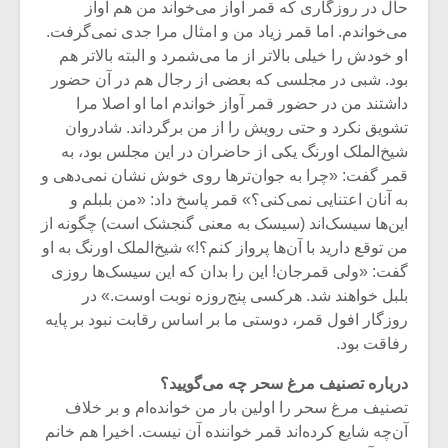
حال در روزگاری که قمر آواز می‌خواند من هم آواز
می‌خواندم. اما قمر زیاد من و امثال مرا جدی نمی‌گرفت.
او خودش را خیلی بالاتر از ما می‌شمرد و البته بالاتر هم
بود. شبی در مجلسی که بعضی از رجال هم در آن حضور
داشتند من در حضور قمر آواز خواندم اما او اصلا مرا
تشویق نکرد و حتی رویش را از من برگرداند. شادروان
شیخ‌الملک اورنگ یکی از حاضران در این مجلس بود، به
قمر گفت: «چرا به جوان‌ترها روی خوش نشان نمی‌دهی و
به آنان اعتنایی نمی‌کنی؟» قمر پاسخ داد: «من بلبلم و
این‌ها سیسک‌اند (سیسک به معنی گنجشک است) چگونه از
من توقع دارید با آن‌ها پرواز کنم؟!» شیخ‌الملک اورنگ به او
گفت: «ولی قمرجان! این را بدان که این سیسک‌ها روزی
بلبل خواهند شد. هرکسی پنج‌روزه نوبت اوست.» در
میکلوش روژا
موریس ژار
روزگار افول قمر، دوستی ما بر اساس رقابت نبود بر پایه‌
رفاقت بود.
درباره‌ تصنیف مرغ سحر چه می‌گویید؟
تصنیف مرغ سحر را اولین بار من خوانده‌ام و بر خلاف
یادداشتی بر موسیقی
دوره آموزش
متن فیلم «متری
موسیقی بر
آن‌چه شایع کرده‌اند قمر خواننده‌ آن نیست. اخیرا هم خانم