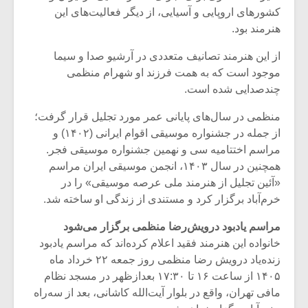
شیش و نیم»
موسیقی فی
کشورهای اروپایی و آسیایی، از دیگر فعالیت‌های این
برگزار می 
هنرمند بود.
اگر نمی توانی
سکانسی به 
از این هنرمند تصانیف متعددی در آرشیو صدا و سیما
مشهورترین باشی،
موسیقی فیلم 
بدنام ترین باش
موجود است که به همت فرزند او شهرام منظمی
چندصدایی شده است.
منظمی در سال‌های پایانی عمر مورد تجلیل قرار گرفت؛
از جمله در جشنواره موسیقی اقوام ایرانی (۱۴۰۲) و
مراسم اختتامیه سی و نهمین جشنواره موسیقی فجر.
همچنین در سال ۱۴۰۳، انجمن موسیقی ایران مراسم
«آئین تجلیل از هنرمند ملی عرصه موسیقی» را در
خرم‌آباد برگزار کرد و مستندی از زندگی او ساخته شد.
مراسم یادبود درویش‌رضا منظمی برگزار می‌شود
خانواده این هنرمند فقید اعلام کرده‌اند که مراسم یادبود
زنده‌یاد درویش رضا منظمی روز جمعه ۲۲ خرداد ماه
۱۴۰۵ از ساعت ۱۶ تا ۱۷:۳۰ بعدازظهر در مسجد نظام
مافی تهران، واقع در بلوار آیت‌الله کاشانی، بعد از سه‌راه