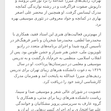
تهران، ردیف‌های میرزا عبدالله را نزد نورعلی برومند و
داریوش صفوت فراگرفت و در رشته نوازندگی کمانچه
مدرک لیسانس گرفت. او همچنین از محضر علی اصغر
بهاری در کمانچه و جواد معروفی در تئوری موسیقی بهره
برد.
از مهم‌ترین فعالیت‌های هنری این استاد فقید، همکاری با
محمدرضا لطفی، محمدرضا شجریان و ناصر فرهنگ‌فر در
تأسیس گروه شیدا و اجرای برنامه‌های متعدد در رادیو
تلویزیون ملی، جشن هنر شیراز و جشن طوس بود. پس از
انقلاب اسلامی، منظمی به خرم‌آباد بازگشت و به تدریس
موسیقی و معلمی در دبیرستان‌ها پرداخت. او در سال
۱۳۶۹ به دعوت دانشکده هنرهای زیبای تهران برای تدریس
ردیف‌های میرزا عبدالله به پایتخت آمد و همزمان مدرک
میکلوش روژا
موریس ژار
کارشناسی ارشد خود را دریافت کرد.
عضویت در شورای عالی شعر و موسیقی صدا و سیما،
ریاست دانشکده هنرهای زیبا برای مدتی، و همکاری با
یادداشتی بر موسیقی
دوره آموزش
گروه عارف به سرپرستی پرویز مشکاتیان و خوانندگی
متن فیلم «متری
موسیقی بر
علیرضا افتخاری برای اجرای کنسرت‌هایی در ایران و