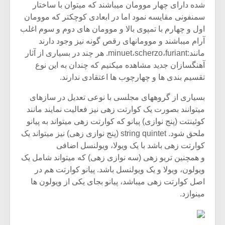
شده دارای چهار موومان میباشند که میتوان با ساختار
سمنفونی مقایسه نمود اما در ابعادی کوچکتر که موومان
اول و چهارم با تمپوی بالا و موومان های دوم و سوم اغلب
آرام میباشند و موومانهای رقص گونه نیز وجود دارند
مانند:minuet،scherzo،furiant. هر چند در بسیاری از آثار
آهنگسازان جدید مشاهده میکنیم که چندان به این نوع
تقسیم بندی ها و چهارچوب ها اعتقادی ندارند.
بسیاری از گروههای مجلسی با نوعی تعدیل در سازهای
میتوانند بصورت یک کوارتت زهی نیز فعالیت نمایند مانند
کوئینتت (پنج نوازی) پیانو که کوارتت زهی میتواند به پیانو
ملحق شود. string quintet (پنج نوازی زهی) نیز میتواند یک
کوارتت زهی باشد با یک ویولا، ویولنسل اضافی
میکلوش روژا
موریس ژار
و همچنین تریو زهی (سه نوازی زهی) که میتواند شامل یک
ویولون، ویولا و یک ویولنسل باشد. پیانو کوارتت هم در
اصل کوارتت زهی میباشد، پیانو بجای یکی از ویولون ها
مینوازد.
یادداشتی بر موسیقی
دوره آموزش
متن فیلم «متری
موسیقی بر