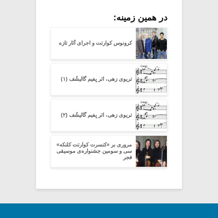
در همین زمینه:
کرونوس کوارتت و اجرای آثار تازه
تریوی زهی، اثرِ یِفیم گالیشُف (۱)
تریوی زهی، اثرِ یِفیم گالیشُف (۲)
مروری بر «کنسرت کوارتت کلنکه»
سی و سومین جشنواره‌ی موسیقی
فجر