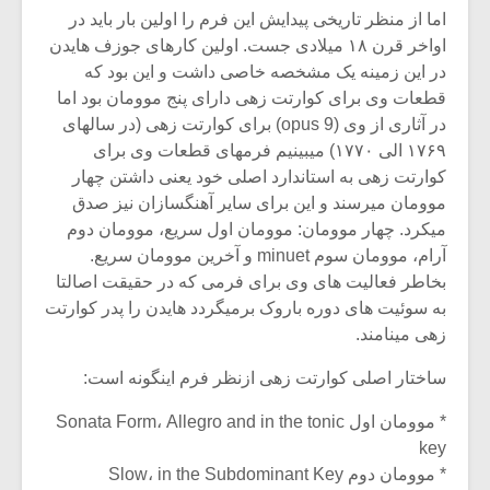
شیش و نیم»
موسیقی فی
اما از منظر تاریخی پیدایش این فرم را اولین بار باید در
برگزار می 
اواخر قرن ۱۸ میلادی جست. اولین کارهای جوزف هایدن
اگر نمی توانی
سکانسی به 
در این زمینه یک مشخصه خاصی داشت و این بود که
مشهورترین باشی،
موسیقی فیلم 
قطعات وی برای کوارتت زهی دارای پنج موومان بود اما
بدنام ترین باش
در آثاری از وی (opus 9) برای کوارتت زهی (در سالهای
۱۷۶۹ الی ۱۷۷۰) میبینیم فرمهای قطعات وی برای
کوارتت زهی به استاندارد اصلی خود یعنی داشتن چهار
موومان میرسند و این برای سایر آهنگسازان نیز صدق
میکرد. چهار موومان: موومان اول سریع، موومان دوم
آرام، موومان سوم minuet و آخرین موومان سریع.
بخاطر فعالیت های وی برای فرمی که در حقیقت اصالتا
به سوئیت های دوره باروک برمیگردد هایدن را پدر کوارتت
زهی مینامند.
ساختار اصلی کوارتت زهی ازنظر فرم اینگونه است:
* موومان اول Sonata Form، Allegro and in the tonic
key
* موومان دوم Slow، in the Subdominant Key