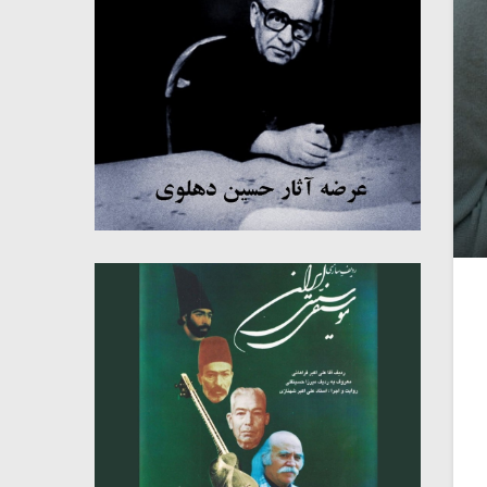
میکلوش روژا
موریس ژار