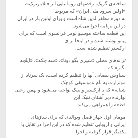
شیش و نیم»
موسیقی فی
ساخته‌ی گریک، رقصهای رومانیایی اثر «بلابارتوک»،
برگزار می 
«اولین سرود ملی ایران» که مربوط
به دوره‌ مظفرالدین شاه است و برای اولین بار در ایران
اگر نمی توانی
سکانسی به 
مشهورترین باشی،
موسیقی فیلم 
در این برنامه اجرا می‌شود.
بدنام ترین باش
این قطعه ساخته‌ موسیو لومر فرانسوی است که برای
پیانو نوشته شده و در اینجا برای
ارکستر تنظیم شده است.
ترانه‌های محلی «شیری بگو دوتا»، «سه چکه»، «ایلچه
بگلر» که
سیاوش بیضایی آنها را تنظیم کرده است، یک سرناد از
موتزارت به نام «موسیقی کوچک
شبانه» که با ارکستر و تنبک نواخته می‌شود و بهمن رجبی
نوازنده دیر آشنای تنبک این
قطعه را همراهی می‌کند.
مومان اول چهار فصل ویوالدی که برای سازهای
ایرانی و اروپایی تنظیم شده که در این اجرا در تقابل با
یکدیگر قرار گرفته و اجرا