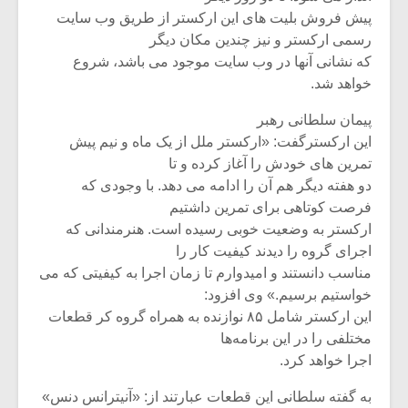
پیش فروش بلیت های این ارکستر از طریق وب سایت
رسمی ارکستر و نیز چندین مکان دیگر
که نشانی آنها در وب سایت موجود می باشد، شروع
خواهد شد.
پیمان سلطانی رهبر
این ارکسترگفت: «ارکستر ملل از یک ماه و نیم پیش
تمرین های خودش را آغاز کرده و تا
دو هفته دیگر هم آن را ادامه می دهد. با وجودی که
فرصت کوتاهی برای تمرین داشتیم
ارکستر به وضعیت خوبی رسیده است. هنرمندانی که
اجرای گروه را دیدند کیفیت کار را
مناسب دانستند و امیدوارم تا زمان اجرا به کیفیتی که می
میکلوش روژا
موریس ژار
خواستیم برسیم.» وی افزود:
این ارکستر شامل ۸۵ نوازنده به همراه گروه کر قطعات
مختلفی را در این برنامه‌ها
اجرا خواهد کرد.
یادداشتی بر موسیقی
دوره آموزش
متن فیلم «متری
موسیقی بر
به گفته‌ سلطانی این قطعات عبارتند از: «آنیترانس دنس»