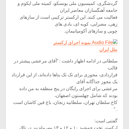
گردشگری، کمیسیون ملی یونسکو، کمیته ملی ایکوم و
جامعه آهنگسازان معاصر ایران
فعالیت می کنند. این ارکستر ترکیبی است از سازهای
زهی، مضرابی، کوبه ای، بادی های
چوبی و سازهای آکومپانیمان.
نمونه اجرای ارکستر
ملل ایران
سلطانی در ادامه اظهار داشت : “آقای مرعشی پیشتر در
قالب
قراردادی، مجوزی برای تک تک بناها داده‌اند، از این قرارداد
یک مجوز جداگانه آقای
مرعشی برای اجرای رایگان در پنج منطقه به من داده
بودند که شامل چهلستون اصفهان،
کاخ سلطان تهران، سلطانیه زنجان، باغ فین کاشان است
. ”
گفتنی است:
ارکستر تخت جمشید ۱۰ و ۱۲ و ۱۳ مهرماه نیز در تالار