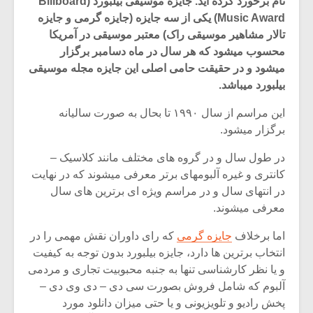
نام برخورد کرده اید. جایزه موسیقی بیلبورد (Billboard
Music Award) یکی از سه جایزه (جایزه گرمی و جایزه
تالار مشاهیر موسیقی راک) معتبر موسیقی در آمریکا
محسوب میشود که هر سال در ماه دسامبر برگزار
میشود و در حقیقت حامی اصلی این جایزه مجله موسیقی
بیلبورد میباشد.
این مراسم از سال ۱۹۹۰ تا بحال به صورت سالیانه
برگزار میشود.
در طول سال و در گروه های مختلف مانند کلاسیک –
کانتری و غیره آلبومهای برتر معرفی میشوند که در نهایت
در انتهای سال و در مراسم ویژه ای برترین های سال
معرفی میشوند.
میکلوش روژا
موریس ژار
اما برخلاف
جایزه گرمی
که رای داوران نقش مهمی را در
انتخاب برترین ها دارد، جایزه بیلبورد بدون توجه به کیفیت
و یا نظر کارشناسی تنها به جنبه محبوبیت تجاری و مردمی
آلبوم که شامل فروش بصورت سی دی – دی وی دی –
یادداشتی بر موسیقی
دوره آموزش
متن فیلم «متری
موسیقی بر
پخش رادیو و تلویزیونی و یا حتی میزان دانلود مورد