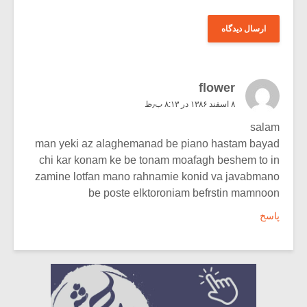
flower
۸ اسفند ۱۳۸۶ در ۸:۱۳ ب٫ظ
salam
man yeki az alaghemanad be piano hastam bayad
chi kar konam ke be tonam moafagh beshem to in
zamine lotfan mano rahnamie konid va javabmano
be poste elktoroniam befrstin mamnoon
پاسخ