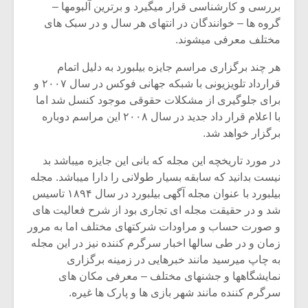
شیش و نیم»
موسیقی فی
بررسی و کارشناسی قرار میگیرد و برترین آلبومها –
برگزار می 
گروه ها – خوانندگان در انتهای هر سال و در سبک های
مختلف معرفی میشوند.
اگر نمی توانی
سکانسی به 
مشهورترین باشی،
موسیقی فیلم 
هر چند برگزاری مراسم جایزه بیلبورد به دلیل اتمام
بدنام ترین باش
قرارداد تلویزیونی با شبکه جهانی فوکس در سال ۲۰۰۷ و
برای جلوگیری از مشکلات حقوقی موجود کنسل شد اما
با اعلام قرار داد جدید در سال ۲۰۰۸ این مراسم دوباره
برگزار خواهد شد.
در مورد تاریخچه این مجله که بانی این جایزه میباشد بد
نیست بدانید که سابقه بسیار طولانی را دارا میباشد. مجله
بیلبورد با عنوان مجله آگهی بیلبورد در سال ۱۸۹۴ تاسیس
شد و در حقیقت مجله ای تجاری بود از شرح فعالیت های
و صورت حساب و مراودات شرکتهای مختلف اما به مرور
زمان و در طی سالها اخبار سرگرم کننده نیز در این مجله
به چاپ میرسید مانند خبرهایی در زمینه برگزاری
نمایشگاهها و جشنهای مختلف – معرفی مکان های
سرگرم کننده مانند شهر بازی ها و پارک ها غیره.