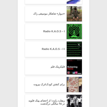
«دیوار» شاهکار موسیقی راک
Radio K.A.O.S – I
Radio K.A.O.S – I I
فلیکرینک فلم
برای کشتن کودک/ترک بیروت
ریچارد رایت؛ از اعضای پینک فلوید
در ۶۵ سالگی درگذشت