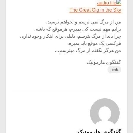
شیش و نیم»
موسیقی فی
برگزار می 
The Great Gig in the Sky
اگر نمی توانی
سکانسی به 
من از مرگ نمی ترسم و نخواهم ترسید،
مشهورترین باشی،
موسیقی فیلم 
برایم مهم نیست کی بمیرم، هرموقع که باشه،
بدنام ترین باش
چرا باید از مرگ بترسم، دلیلی برای اینکار وجود نداره،
هرکسی یک موقع باید بمیره،
من هرگز نگفتم از مرگ میترسم…
گفتگوی هارمونیک
pink
گفتگوی هارمونیک