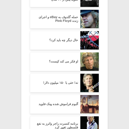
حمله گلدوف به eBay و اجرای
زنده Pink Floyd
حال دیگر چه باید کرد؟
او فکر می کند کیست؟
نه! حتی با ۱۵۰ میلیون دلار!
آلبوم فراموش شده پینک فلوید
برنامه کنسرت راجر واترز به نفع
فلسطین تغییر کرد