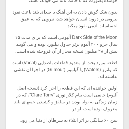
خواننده بصورت که با حالت ناله می خواند، باشد.
بدون شک گوش دادن به این آهنگ با صدای بلند باعث نفوذ
نیرویی در درون انسان خواهد شد، نیرویی که به عمق
احساسات آدمی نفوذ میکند.
Dark Side of the Moon آلبومی است که برای مدت ۱۵
سال جزو ۲۰۰ آلبوم برتر جدول بیلبورد بوده و می گویند
بیش از ۲۸ میلیون نسخه مجاز از آن فروخته شده است.
قطعه مورد بحث از معدود قطعات باصدایی (Vocal) است
که واترز (Waters) یا گیلمور (Gilmour) در اجرا آن نقشی
نداشته اند.
اولین خواننده ای که این قطعه را اجرا کرد (نسخه اصل
میکلوش روژا
موریس ژار
آلبوم) خانمی است بنام کلار توری “Clare Torry”، که در
زمان زندگی به توانا بودن در سلفژ و کشیدن جیغهای بلند
معروف بوده است. او در
یادداشتی بر موسیقی
دوره آموزش
سن ۶۰ سالگی بر اثر ابتلاء به سرطان از دنیا می رود.
متن فیلم «متری
موسیقی بر