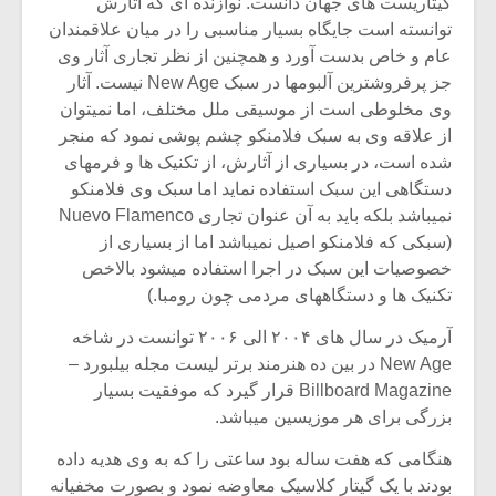
گیتاریست های جهان دانست. نوازنده ای که آثارش
توانسته است جایگاه بسیار مناسبی را در میان علاقمندان
عام و خاص بدست آورد و همچنین از نظر تجاری آثار وی
جز پرفروشترین آلبومها در سبک New Age نیست. آثار
وی مخلوطی است از موسیقی ملل مختلف، اما نمیتوان
از علاقه وی به سبک فلامنکو چشم پوشی نمود که منجر
شده است، در بسیاری از آثارش، از تکنیک ها و فرمهای
دستگاهی این سبک استفاده نماید اما سبک وی فلامنکو
نمیباشد بلکه باید به آن عنوان تجاری Nuevo Flamenco
(سبکی که فلامنکو اصیل نمیباشد اما از بسیاری از
خصوصیات این سبک در اجرا استفاده میشود بالاخص
تکنیک ها و دستگاههای مردمی چون رومبا.)
آرمیک در سال های ۲۰۰۴ الی ۲۰۰۶ توانست در شاخه
New Age در بین ده هنرمند برتر لیست مجله بیلبورد –
Billboard Magazine قرار گیرد که موفقیت بسیار
بزرگی برای هر موزیسین میباشد.
هنگامی که هفت ساله بود ساعتی را که به وی هدیه داده
بودند با یک گیتار کلاسیک معاوضه نمود و بصورت مخفیانه