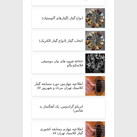
انواع گیتار (گیتارهای آکوستیک)
انتخاب گیتار (انواع گیتار الکتریک)
armo شیوه های بیان موسیقی
فلامنکو-پالو
اطلاعیه چهارمین دوره مسابقه گیتار
کلاسیک تهران مرداد و شهریور ۸۷
انریکو گراندوس، یک آهنگساز بد
شانس!
اطلاعیه چهارم مسابقه کشوری
گیتار کلاسیک تهران ۸۷