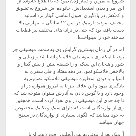
شروع به تمرین و گیتار زدن نمود که با اطلاع خانواده از
شیش و نیم»
موسیقی فی
برگزار می 
این امر و دیدن استعدادش، خانواده اش شروع به تشویق
و کمکش در یادگیری اصول اساسی گیتار نزد اساتید
اگر نمی توانی
سکانسی به 
مختلف نمودند؛ آرمیک در سن ۱۲ سالگی به مهارتی بالا
مشهورترین باشی،
موسیقی فیلم 
دست یافته بود که حتی در ترانه های مختلف نیز قطعات
بدنام ترین باش
ساخته خود را مینواخت!
اما در آن زمان بیشترین گرایش وی به سمت موسیقی جز
بود، تا اینکه وی با موسیقی فلامنکو آشنا شد و زیبایی و
شور و هیجان این سبک او را شیفته بیش از پیش گیتار و
بالاخص فلامنکو نمود. در دهه هفتاد و طی سفری به
اسپانیا با دیدن اسطوره موسیقی فلامنکو، تصمیم به
یادگیری نمود و این علاقه نیز تا به امروز همواره در او
وجود دارد و با گوش دادن به آثارش میتوان متوجه شد که
تا چه حدی این موسیقی در وی نفوذ کرده است، همچنین
وی از نوازندگانی است که دارای سبک و تکنیک مخصوص
به خود میباشد که الگوی بسیاری از نوازندگان در سطح
جهان میباشد.
آرمیک بعد از مدتی به لس آنجلس رفت و همراه با