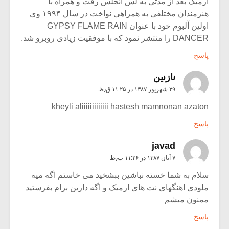
آرمیک بعد از مدتی به لس آنجلس رفت و همراه با
هنرمندان مختلفی به همراهی نواخت در سال ۱۹۹۴ وی
اولین آلبوم خود با عنوان GYPSY FLAME RAIN
DANCER را منتشر نمود که با موفقیت زیادی روبرو شد.
پاسخ
نازنين
۲۹ شهریور ۱۳۸۷ در ۱۱:۲۵ ق٫ظ
kheyli aliiiiiiiiiiiii hastesh mamnonan azaton
پاسخ
javad
۷ آبان ۱۳۸۷ در ۱۱:۲۶ ب٫ظ
سلام به شما خسته نباشین ببشخید می خاستم اگه میه
ملودی اهنگهای نت های ارمیک و اگه دارین برام بفرستید
ممنون میشم
پاسخ