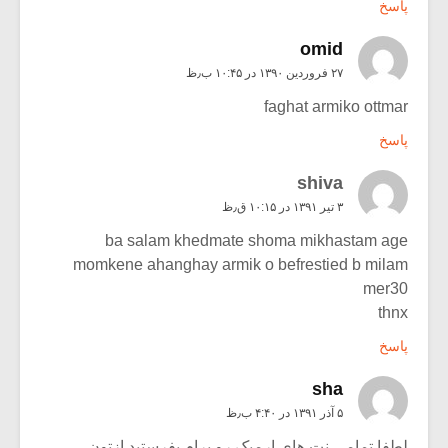
پاسخ
omid
۲۷ فروردین ۱۳۹۰ در ۱۰:۴۵ ب٫ظ
faghat armiko ottmar
پاسخ
shiva
۳ تیر ۱۳۹۱ در ۱۰:۱۵ ق٫ظ
ba salam khedmate shoma mikhastam age
momkene ahanghay armik o befrestied b milam
mer30
thnx
پاسخ
sha
۵ آذر ۱۳۹۱ در ۴:۴۰ ب٫ظ
لطفا تمامی نت های ارمیک رو برام بفرستید ازتون