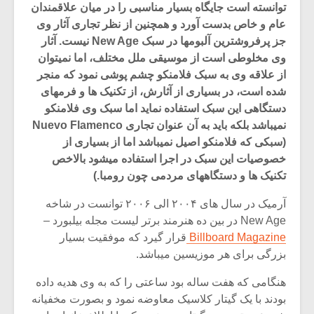
توانسته است جایگاه بسیار مناسبی را در میان علاقمندان
عام و خاص بدست آورد و همچنین از نظر تجاری آثار وی
جز پرفروشترین آلبومها در سبک New Age نیست. آثار
وی مخلوطی است از موسیقی ملل مختلف، اما نمیتوان
از علاقه وی به سبک فلامنکو چشم پوشی نمود که منجر
شده است، در بسیاری از آثارش، از تکنیک ها و فرمهای
دستگاهی این سبک استفاده نماید اما سبک وی فلامنکو
نمیباشد بلکه باید به آن عنوان تجاری Nuevo Flamenco
(سبکی که فلامنکو اصیل نمیباشد اما از بسیاری از
خصوصیات این سبک در اجرا استفاده میشود بالاخص
تکنیک ها و دستگاههای مردمی چون رومبا.)
آرمیک در سال های ۲۰۰۴ الی ۲۰۰۶ توانست در شاخه
میکلوش روژا
موریس ژار
New Age در بین ده هنرمند برتر لیست مجله بیلبورد –
Billboard Magazine
قرار گیرد که موفقیت بسیار
بزرگی برای هر موزیسین میباشد.
هنگامی که هفت ساله بود ساعتی را که به وی هدیه داده
یادداشتی بر موسیقی
دوره آموزش
بودند با یک گیتار کلاسیک معاوضه نمود و بصورت مخفیانه
متن فیلم «متری
موسیقی بر