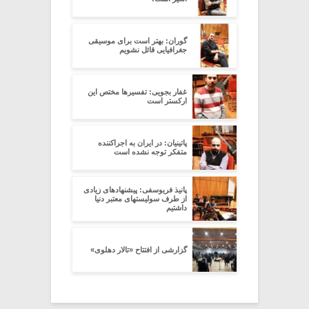
گوران: بهتر است برای موسیقی
جغرافیایی قائل نشویم
غفار بجویی: تفسیرها مختص این
ارکستر است
پاتینیان: در ایران به اجراکننده
متفکر توجه نشده است
پانیذ فریوسفی: پیشنهادهای زیادی
از طرف سولیستهای معتبر دنیا
داشتیم
گزارشی از افتتاح «تالار دهلوی»