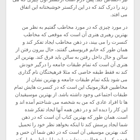
شیش و نیم»
موسیقی فی
برگزار می 
زند را درک کند که در این ارکستر خوشبختانه این اتفاق
می افتد.
اگر نمی توانی
سکانسی به 
مشهورترین باشی،
موسیقی فیلم 
در مورد چیزی که در مورد مخاطب گفتیم به نظر من
بدنام ترین باش
بهترین رهبری هنری آن است که موقعی که مخاطب
کنسرت را می بیند، در ذهن مخاطب ایجاد تفکر کند و
همان طور که خانم فریوسفی گفتند، حال بیرون رفتن از
سالن و حال داخل رفتن به سالن باید فرق کند. بهترین اثر
هنری آن است که تمام طبقات جامعه را درگیر خودش
کند نه فقط طبقه خاصی که مثلا فرهیختگان نام گذاری
می شود بلکه تمام طبقات جامعه و بهترین نشان از
مخاطبین فیلارمونیک این است که در کنسرت هایش تمام
طبقات اجتماعی وجود داشته باشد. از بهترین موسیقیدان
ها تا افراد عادی که من به شخصه می شناختم آمده اند و
این کار را دیده اند و در ذهن همه آنها ایجاد تفکر شده
است. همان طور که بهترین کتاب آن است که در ذهن
شما ایجاد پرسش کند تا اینکه بخواهد نظر خود را تحمیل
کند، بهترین موسیقی آن است که در ذهن شما آن حس و
قوه درک را به فعالیت بیندازد و با شما ارتباط برقرار کند