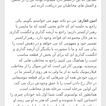
و العمل های مخاطبان نیز دریافت کرده ایم.
امین غفاری:
من دو نکته مهم می خواستم بگویم، یکی
راجع به جلسه ای که خانم محبی گفتند که ما مایسر با
رهبر ارکستر داریم؛ راجع به آرشه گذاری و انگشت گذاری
به هر حال مجموعه ای قواعد وجود دارد، رهبر ارکستر
تفسیر خود و مفهومی که می خواهد و در ذهنش است را
بیان می کند و ما با مشورت با یکدیگر آن آرشه گذاری و
انگشت گذاری ای که برای آن بخش از قطعه مناسب
است را هماهنگ می کنیم. راجع به مخاطب هایی که
پرسیدید، بهترین کار این است که این سوال را از مخاطب
فیلارمونیک بکنید نه از ما ولی به هر روی ارکستر ما در
میکلوش روژا
موریس ژار
درون خودش همه آن چیزهایی که برای قطعه موسیقایی
در حال رخ دادن است را با عمق وجودش درک می کند،
این اولین مرحله است، مرحله بعدی مخاطب است.
همانطور که تولستوی گفت شما اول باید خودتان چیزی را
یادداشتی بر موسیقی
دوره آموزش
احساس کنید تا شنونده و کسی که هنر به او می رسد او
متن فیلم «متری
موسیقی بر
نیز احساس کند. پس لازم است ارکستر اول چیزی که می