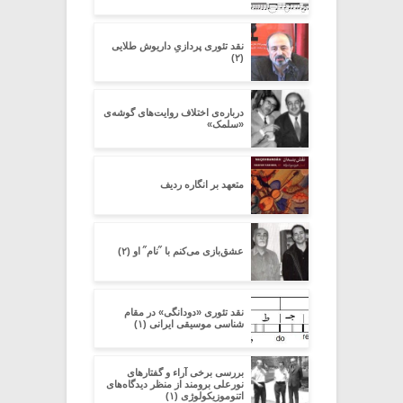
نقد تئوری پردازیِ داریوش طلایی
(۲)
درباره‌ی اختلاف روایت‌های گوشه‌ی
«سلمک»
متعهد بر انگاره ردیف
عشق‌بازی می‌کنم با ˝نام˝ او (۲)
نقد تئوری «دودانگی» در مقام
شناسی موسیقی ایرانی (۱)
بررسی برخی آراء و گفتارهای
نورعلی برومند از منظر دیدگاه‌های
اتنوموزیکولوژی (۱)