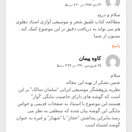
۲۲ دی ۱۳۸۷ در ۷:۲۰ ب٫ظ
سلام و درود
مطالعه کتاب تلفیق شعر و موسیقی آوازی استاد دهلوی
هم می تواند به دریافت دقیق تر این موضوع کمک کند .
ممنون از شما
پاسخ
کاوه پیمان
۲۵ فروردین ۱۳۹۰ در ۴:۴۷ ب٫ظ
سلام
ضمن تشکر از تهیه این مقاله
نظریه پژوهشگر موسیقی ایرانی “سلمان سالک” بر این
است که گوشه های دارای خاصیت مایگی “آواز”
هستند.این موضوع با استناد به صفحات قدیمی و خواص
مایگی این گوشه بیان شده که منطقی به نظر می
رسد.بنابراین پنداشتن “حجاز” یا “شهناز” و غیره به عنوان
گوشه اشتباه است