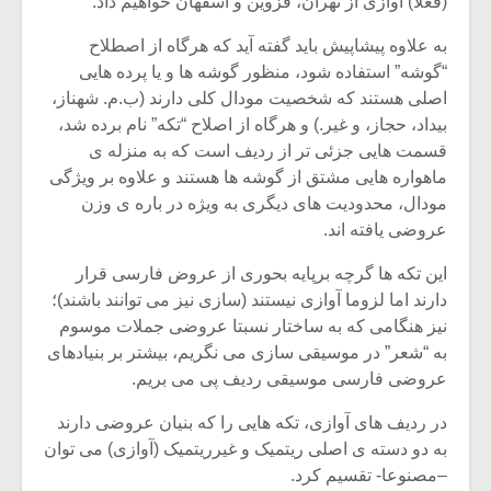
(فعلا) آوازی از تهران، قزوین و اسفهان خواهیم داد.
شیش و نیم»
موسیقی فی
برگزار می 
به علاوه پیشاپیش باید گفته آید که هرگاه از اصطلاح
اگر نمی توانی
سکانسی به 
“گوشه” استفاده شود، منظور گوشه ها و یا پرده هایی
مشهورترین باشی،
موسیقی فیلم 
اصلی هستند که شخصیت مودال کلی دارند (ب.م. شهناز،
بدنام ترین باش
بیداد، حجاز، و غیر.) و هرگاه از اصلاح “تکه” نام برده شد،
قسمت هایی جزئی تر از ردیف است که به منزله ی
ماهواره هایی مشتق از گوشه ها هستند و علاوه بر ویژگی
مودال، محدودیت های دیگری به ویژه در باره ی وزن
عروضی یافته اند.
این تکه ها گرچه برپایه بحوری از عروض فارسی قرار
دارند اما لزوما آوازی نیستند (سازی نیز می توانند باشند)؛
نیز هنگامی که به ساختار نسبتا عروضی جملات موسوم
به “شعر” در موسیقی سازی می نگریم، بیشتر بر بنیادهای
عروضی فارسی موسیقی ردیف پی می بریم.
در ردیف های آوازی، تکه هایی را که بنیان عروضی دارند
به دو دسته ی اصلی ریتمیک و غیرریتمیک (آوازی) می توان
–مصنوعا- تقسیم کرد.