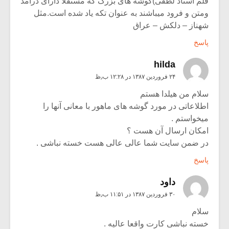
قلم استاد لطفی)گوشه های بزرگ که مستقلا دارای درآمد
ومتن و فرود میباشند به عنوان تکه یاد شده است.مثل
شهناز – دلکش – عراق
پاسخ
hilda
۲۴ فروردین ۱۳۸۷ در ۱۲:۲۸ ب٫ظ
سلام من هیلدا هستم
اطلاعاتی در مورد گوشه های ماهور با معانی آنها را
میخواستم .
امکان ارسال آن هست ؟
در ضمن سایت شما عالی عالی هست خسته نباشی .
پاسخ
داود
۳۰ فروردین ۱۳۸۷ در ۱۱:۵۱ ب٫ظ
سلام
خسته نباشی کارت واقعا عالیه .