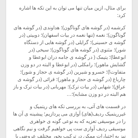
برای مثال، ازین میان تنها می توان به این تکه ها اشاره
کرد:
کرشمه (در گوشه های گوناگون)؛ هداوندی (در گوشه های
گوناگون)؛ نغمه (تنها نغمه در بیات اسفهان)؛ دوبیتی (در
گوشه ی حسینی)؛ گرایلی (در گوشه هایی از دستگاه
شور)؛ مثنوی (در گوشه های گوناگون)؛ سیخی (در
ابوعطا)؛ یتیمک ( در گوشه ی جامه دران ابوعطا و
گشایش ماهور)؛ رامکلی (در ابوعطا و البته در دو وزن
متفاوت!)؛ خسرو و شیرین (در گوشه ی حجاز و شور)؛
چارباغ (در گوشه ی حجاز و ماهور)؛ قرائی (در گوشه ی
عراق)؛ شهابی (در بیات ترک)؛ مهربانی (در بیات ترک و باز
هم البته در دو وزن مشابه)؛…
در قسمت های آتی، به بررسی تکه های ریتمیک و
غیرریتمیک ردیف(های) آوازی می پردازیم؛ پیشینه ی آن ها
را در موسیقی تعزیه که به نوعی گونه ی خواهری
موسیقی ردیف آوازی ست پی خواهیم گرفت و نیم نگاهی
نیز به اختیارات ممکن در ترکیب بحور مختلف عروضی با