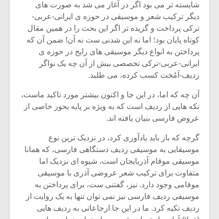
شایسته تر می بود اگر در آغاز می شد به صورت های
دیگر ترکیب شعر و موسیقی در حوزه ی ایرانی-عربی-
ترکی پرداخت و گزیده تر اگر این بحث را در همین مقال
کوتاه پایان بود؛ اما نه این شدنی ست نه آن! ضمن آن که
پرداختن به انواع دیگر موسیقی های رایج در حوزه ی
ایرانی-عربی-ترکی تخصصی بیش از آن چه یک نواگر
ردیف-آمُخت کسب کرده، می طلبد.
آن چه که اما، در این جا و اکنون بیشتر مورد تاکید ماست،
تکه هایی از ردیف است که به ویژه بر پایه بحور خاصی از
عروض فارسی بنیان یافته اند.
گرچه که باز باید یادآوری کرد، در نزدیک ترین نوع
موسیقایی به موسیقی ردیف دستگاهی فارسی، که همانا
میکلوش روژا
موریس ژار
موسیقی موقام آذربایجان است، شیوه ای نزدیک اما
متفاوت برای ترکیب شعر عروضی آذری با موسیقی
موقامی وجود دارد. نیز، گفتنی ست، برای پرداختن به
موسیقی ردیف فارسی نیز نمی توان تنها به یک روایت از
یادداشتی بر موسیقی
دوره آموزش
ردیف تکیه کرد. ما در این جا ارجاعاتی به ردیف هایی
متن فیلم «متری
موسیقی بر