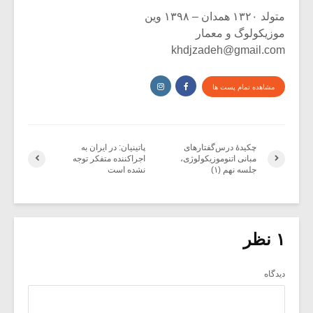
متولد ۱۳۲۰ همدان – ۱۳۹۸ وین
موزیکولوگ و معمار
khdjzadeh@gmail.com
مشاهده تمام پست ها
چکیدۀ درس‌گفتارهای
پاتینیان: در ایران به
مبانی اتنوموزیکولوژی،
اجراکننده متفکر توجه
جلسه نهم (۱)
نشده است
۱ نظر
دیدگاه