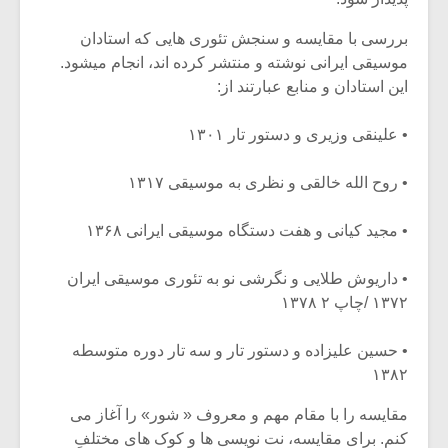
بررسی با مقایسه و سنجش تئوری هایی که استادان
موسیقی ایرانی نوشته و منتشر کرده اند، انجام میشود.
این استادان و منابع عبارتند از:
• علینقی وزیری و دستور تار ۱۳۰۱
• روح الله خالقی و نظری به موسیقی ۱۳۱۷
• مجید کیانی و هفت دستگاه موسیقی ایرانی ۱۳۶۸
• داریوش طلایی و نگرشی نو به تئوری موسیقی ایران
۱۳۷۲ /چاپ ۲ ۱۳۷۸
میکلوش روژا
موریس ژار
• حسین علیزاده و دستور تار و سه تار دوره متوسطه
۱۳۸۲
یادداشتی بر موسیقی
دوره آموزش
مقایسه را با مقام مهم و معروف « شور» را آغاز می
متن فیلم «متری
موسیقی بر
کنم. برای مقایسه، نت نویسی ها و کوک های مختلفِ