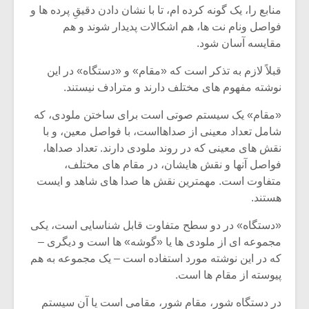
شیش و نیم»
موسیقی فی
منابع را، یک گونه کرده ام، تا با نشان دادن دقیقِ پرده ها و
برگزار می 
فواصل ونام نت ها، هم اشکالات پدیدار شوند و هم
اگر نمی توانی
سکانسی به 
مقایسه آسان شود.
مشهورترین باشی،
موسیقی فیلم 
بدنام ترین باش
قبلاً لازم به تذکر است که «مقام» و «دستگاه» در این
نوشته مفهوم های مختلف دارند و مترادف نیستند.
«مقام» یک سیستم صوتی است برای ساختن ملودی، که
شامل تعداد معینی از صداهااست، با فواصل معین، و با
نقش های معینی که در روند ملودی دارند. تعداد صداها،
فواصل آنها و نقش هایشان، در مقام های مختلف،
متفاوت است. مهمترین نقش ها صدا های شاهد و ایست
هستند.
«دستگاه» در دو سطح متفاوت قابل شناسایی است، یکی
مجموعه ای از ملودی ها یا «گوشه» ها است و دیگری –
که در این نوشته مورد استفاده است – یک مجموعه به هم
پیوسته از مقام ها است.
در دستگاه شور، مقام شور، مقامی است یا آن سیستم