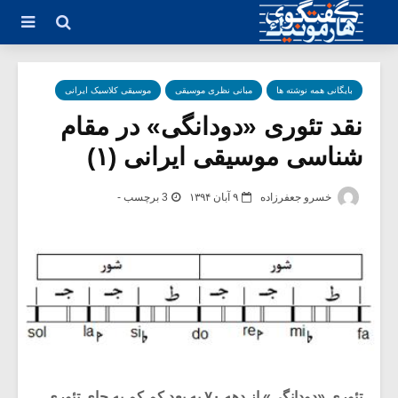
بایگانی همه نوشته ها
مبانی نظری موسیقی
موسیقی کلاسیک ایرانی
نقد تئوری «دودانگی» در مقام
شناسی موسیقی ایرانی (۱)
خسرو جعفرزاده
۹ آبان ۱۳۹۴
3 برچسب -
تئوری «دودانگی» از دهه ۷۰ به بعد کم کم به جای تئوری