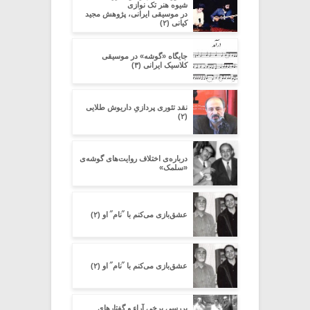
شیوه هنر تک نوازی
در موسیقی ایرانی، پژوهش مجید
کیانی (۲)
جایگاه «گوشه» در موسیقی
کلاسیک ایرانی (۳)
نقد تئوری پردازیِ داریوش طلایی
(۲)
درباره‌ی اختلاف روایت‌های گوشه‌ی
«سلمک»
عشق‌بازی می‌کنم با ˝نام˝ او (۲)
عشق‌بازی می‌کنم با ˝نام˝ او (۲)
بررسی برخی آراء و گفتارهای