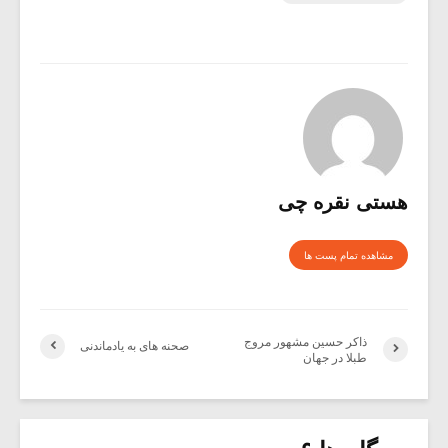
هستی نقره چی
مشاهده تمام پست ها
ذاکر حسین مشهور مروج
صحنه هاى به یادماندنى
طبلا در جهان