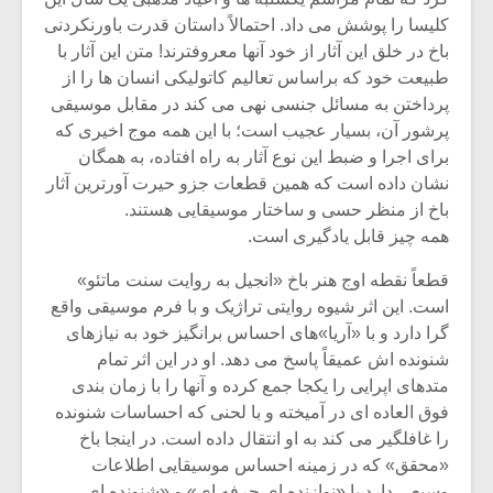
کلیسا را پوشش مى داد. احتمالاً داستان قدرت باورنکردنى
باخ در خلق این آثار از خود آنها معروفترند! متن این آثار با
طبیعت خود که براساس تعالیم کاتولیکى انسان ها را از
پرداختن به مسائل جنسى نهى مى کند در مقابل موسیقى
پرشور آن، بسیار عجیب است؛ با این همه موج اخیرى که
براى اجرا و ضبط این نوع آثار به راه افتاده، به همگان
نشان داده است که همین قطعات جزو حیرت آورترین آثار
باخ از منظر حسى و ساختار موسیقایى هستند.
همه چیز قابل یادگیرى است.
قطعاً نقطه اوج هنر باخ «انجیل به روایت سنت ماتئو»
است. این اثر شیوه روایتى تراژیک و با فرم موسیقى واقع
گرا دارد و با «آریا»هاى احساس برانگیز خود به نیازهاى
شنونده اش عمیقاً پاسخ مى دهد. او در این اثر تمام
متدهاى اپرایى را یکجا جمع کرده و آنها را با زمان بندى
فوق العاده اى در آمیخته و با لحنى که احساسات شنونده
را غافلگیر مى کند به او انتقال داده است. در اینجا باخ
«محقق» که در زمینه احساس موسیقایى اطلاعات
وسیعى دارد با «نوازنده اى حرفه اى» و «شنونده اى