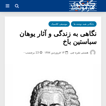
بایگانی همه نوشته ها
موسیقی کلاسیک
نگاهى به زندگى و آثار یوهان
سباستین باخ
هستی نقره چی
۱۳ فروردین ۱۳۸۷
13 برچسب -