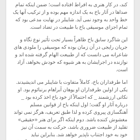
کند، در کار هنرى به افراط افتاده است؛ ضمن اینکه تمام
صداها در آثار باخ به یک اندازه مهم بوده و از ترکیب آنها یک
خط واحد به وجود نمى آید. شایبلر در نهایت مدعى بود که
تمام اجزاى موسیقى باخ با طبیعت در تضاد است.
این شاگرد سابق باخ ظاهراً بسیار تحت تأثیر نوع نگاه و
جریان رایجى در آن زمان بوده که موسیقى را ملودى هاى
شاعرانه مى دانست که از طبیعت الهام گرفته شده اند و
نوازنده در اجرایشان به هر شیوه که خودش بخواهد، آزاد
است.
اما طرفداران باخ، کاملاً متفاوت با شایبلر مى اندیشیدند.
یکى از اولین طرفداران او یوهان آبراهام برنبائوم بود. او
نکاتى ارزشمند _ که احتمالاً از خود باخ اخذ کرده بود _
درباره آثار او گفت؛ اول اینکه باخ از قوانین مسلم
آهنگسازى پیروى کرده و لذا طبق تعریف، هرگز نمى تواند
مغشوش کننده باشد. دوم اینکه اگر براى هنر «حقیقى»
تقلید از طبیعت ضرورى باشد، حرکت به سمت آن نیز
خود به خود اجتناب ناپذیر خواهد شد. بنابراین نباید