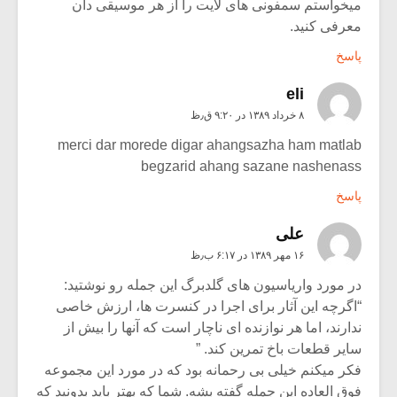
میخواستم سمفونی های لایت را از هر موسیقی دان
معرفی کنید.
پاسخ
eli
۸ خرداد ۱۳۸۹ در ۹:۲۰ ق٫ظ
merci dar morede digar ahangsazha ham matlab
begzarid ahang sazane nashenass
پاسخ
علی
۱۶ مهر ۱۳۸۹ در ۶:۱۷ ب٫ظ
در مورد واریاسیون های گلدبرگ این جمله رو نوشتید:
“اگرچه این آثار براى اجرا در کنسرت ها، ارزش خاصى
ندارند، اما هر نوازنده اى ناچار است که آنها را بیش از
سایر قطعات باخ تمرین کند. ”
فکر میکنم خیلی بی رحمانه بود که در مورد این مجموعه
فوق العاده این جمله گفته بشه. شما که بهتر باید بدونید که