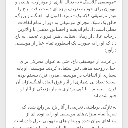
«موسیقى کلاسیک» به دنبال آثارى از موتزارت، هایدن و
بتهوون براى خود به تعریف ویژه اى دست یافت، باخ را
«پدر موسیقى کلاسیک» نامید. اکنون این آهنگساز بزرگ،
خالق یک سبک مجزاى موسیقى به دور از تمام اتفاقات
محلى است؛ ادغام اندیشه و احساس مذهبى با والاترین
درجات عالى از زیبایى شناسى هنر، نیروى عجیبى به باخ
داد که او را به صورت یک اسطوره تمام عیار از موسیقى
درآورد.
در غرب، از موسیقى باخ، حتى به عنوان محرکى براى
احیاى روحیه مذهبى نیز استفاده کردند. موسیقى او پایه
بسیارى از اتفاقات در موسیقى مدرن قرن بیستم بوده
است؛ تعداد بى شمارى از آثار فوق العاده آهنگسازان آن
قرن _ بیستم _ با کپى بردارى بسیار نزدیکى از آثار او
خلق شده اند.
به تازگى برداشتى تخریبى از آثار باخ نیز رایج شده که
تقریباً تمام میزان هاى موسیقى او را به توده اى از
معناهاى پنهان شده و پیغام هاى مفهومى تنزل داده است.
بى تردید تاریخ و پرداختن به الهیات و معنویات بخش عمده