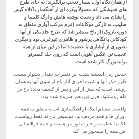
از همان نگاه اول، بسیار تعجب برانگیزند؛ به جاى طرح
هاى همیشگى که معمولاً پیکره اى از آهنگساز باکلاه گیس
را نشان مى داد و دست نوشته هایش و ارگ کلیسا و
صلیب، به تازگى دوکانتات (فرم مرکب آوازى متعلق به
دوره باروک) از باخ منتشر شد که طرح جلد یکى از آنها
کودکانى با نگاهى پرشور و ظاهرى غیرغربى بود و دیگرى
تصویرى از آبشارى با عظمت؛ اما در این میان از همه
عجیب تر، عکس آهویى است که روى جلد کنسرتو
براندنبورگ کار شده است.
حدس زدن اندیشه پشت این تغییرات چندان دشوار نیست.
طرز فکر آنها و شیوه اجراى آثار باخ از سوى آنها به همان
روشى است که پیش از این و پس از کشف مجدد باخ در
قله رومانتیک قرن نوزدهم، شروع شده بود.
میکلوش روژا
موریس ژار
واقعیت مسلم اینکه او آهنگسازى است متعلق به همه
دوران ها و همه مردم دنیا. موسیقى باخ نه فقط زیباست،
بلکه با عظمت و حیرت آور نیز هست و جنبه فراانسانى
یادداشتی بر موسیقی
دوره آموزش
اش همه را مسحور مى کند.
متن فیلم «متری
موسیقی بر