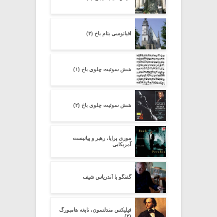
اقیانوسی بنام باخ (۳)
شش سوئیت چلوی باخ (۱)
شش سوئیت چلوی باخ (۲)
موری پرایا، رهبر و پیانیست
آمریکایی
گفتگو با آندریاس شیف
فیلیکس مندلسون، نابغه هامبورگ
(۲)