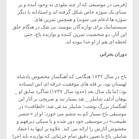
(فرمى در موسیقى که از چند ملودى به وجود آمده و بر
مبناى یک سوژه خاص شکل گرفته اند و استادانه با دیگر
سوژه ها ادغام مى شوند) و همچنین تمرین هاى
سیستماتیک براى نوازندگان بنویسد. بى شک در هنگام خلق
این آثار، دو شخصیت تمرین کننده و نوازنده باخ، حتى
لحظه اى هم از او جدا نبوده اند.
دوران بحرانى
باخ در سال ۱۷۳۶ هنگامى که آهنگساز مخصوص پادشاه
لهستان بود، بر قله هاى موفقیت حرفه اى اش ایستاده
بود؛ اما یک سال بعد (حدود سال ۱۷۳۷) شاگرد سابق او _
یوهان آدلف شایبلر _ نقد بسیار تند و صریحى بر آثار این
آهنگساز بزرگ نوشت؛ شایبلر مدعى شد: «لطافت» در
موسیقى باخ بسیار کم به چشم مى خورد؛ او از «عنصر
طبیعت» در موسیقى خود دور شده و با سبکى دیرفهم و
مغشوش آثارش را ارائه مى کند. علاوه بر اینها به اعتقاد
شایبلر، باخ با تعیین دقیق تمام جزئیاتى که نوازنده باید اجرا