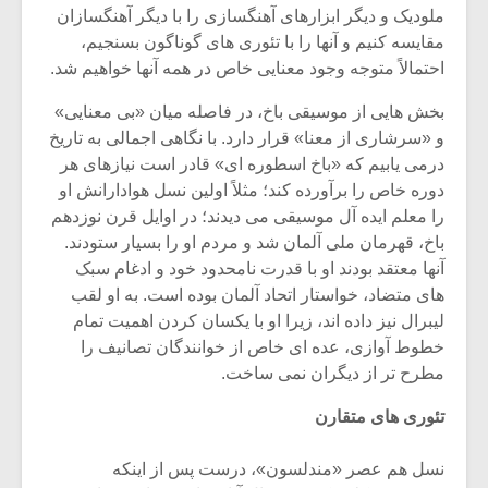
ملودیک و دیگر ابزارهاى آهنگسازى را با دیگر آهنگسازان
مقایسه کنیم و آنها را با تئورى هاى گوناگون بسنجیم،
احتمالاً متوجه وجود معنایى خاص در همه آنها خواهیم شد.
بخش هایى از موسیقى باخ، در فاصله میان «بى معنایى»
و «سرشارى از معنا» قرار دارد. با نگاهى اجمالى به تاریخ
درمى یابیم که «باخ اسطوره اى» قادر است نیازهاى هر
دوره خاص را برآورده کند؛ مثلاً اولین نسل هوادارانش او
را معلم ایده آل موسیقى مى دیدند؛ در اوایل قرن نوزدهم
باخ، قهرمان ملى آلمان شد و مردم او را بسیار ستودند.
آنها معتقد بودند او با قدرت نامحدود خود و ادغام سبک
هاى متضاد، خواستار اتحاد آلمان بوده است. به او لقب
لیبرال نیز داده اند، زیرا او با یکسان کردن اهمیت تمام
خطوط آوازى، عده اى خاص از خوانندگان تصانیف را
مطرح تر از دیگران نمى ساخت.
تئورى هاى متقارن
نسل هم عصر «مندلسون»، درست پس از اینکه