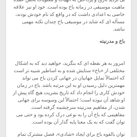
ماهیت موسیقى در زمانه باخ بوده است. خود او نیز علاقه
خاصى به اعدادى داشت که در واقع کد نام خودش بودند،
مسأله اى که شاید در موسیقى باخ چندان نکته مهمى
نباشد.
باخ و مدرنیته
امروز به هر نقطه اى که بنگرید، خواهید دید که به اشکال
مختلفى از «باخ» ستایش شده و به اساطیر شبیه تر است
که احتمالاً تمایل جهانیان در جهانى کردن باخ مى تواند
مهمترین دلیل رسیدن او به این مرتبه باشد. باخ در زمان
خودش کارى را انجام داد که تاریخ بشریت هیچ گاه پیش از
او شاهد آن نبوده است؛ احتمالاً این وسوسه براى جهانى
شدن، از مفاهیم مدرنیته سرچشمه گرفته است.
مفاهیمى که باخ آن را به نوعى درک کرده بود و حتى مى
توان گفت که به یک معنا پایه گذار آن بوده است.
توان بالقوه باخ براى ایجاد «شادى»، فصل مشترک تمام