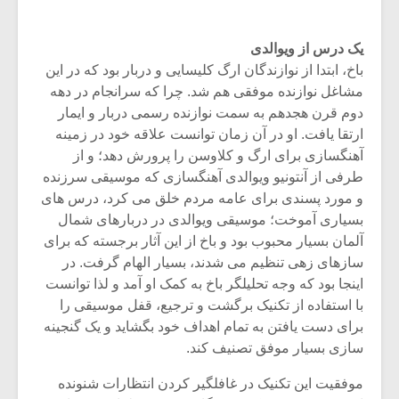
یک درس از ویوالدى
باخ، ابتدا از نوازندگان ارگ کلیسایى و دربار بود که در این
مشاغل نوازنده موفقى هم شد. چرا که سرانجام در دهه
دوم قرن هجدهم به سمت نوازنده رسمى دربار و ایمار
ارتقا یافت. او در آن زمان توانست علاقه خود در زمینه
آهنگسازى براى ارگ و کلاوسن را پرورش دهد؛ و از
طرفى از آنتونیو ویوالدى آهنگسازى که موسیقى سرزنده
و مورد پسندى براى عامه مردم خلق مى کرد، درس هاى
بسیارى آموخت؛ موسیقى ویوالدى در دربارهاى شمال
آلمان بسیار محبوب بود و باخ از این آثار برجسته که براى
سازهاى زهى تنظیم مى شدند، بسیار الهام گرفت. در
اینجا بود که وجه تحلیلگر باخ به کمک او آمد و لذا توانست
با استفاده از تکنیک برگشت و ترجیع، قفل موسیقى را
براى دست یافتن به تمام اهداف خود بگشاید و یک گنجینه
سازى بسیار موفق تصنیف کند.
موفقیت این تکنیک در غافلگیر کردن انتظارات شنونده