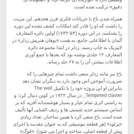
دقیق» ترکیب شده است.
همراه شدن باخ با جریانات فکرى قرن هجدهم، این مزیت
را داشت که او را قادر کند امکانات کشف نشده این دوره
را بشناسد. در این دوره (۵۴-۱۷۳۲) اولین دائره المعارف
آلمان با اطلاعاتى جامع، به همت «یوهان هنریش زدلر» در
لایپزیک به چاپ رسید. زدلر در ابتدا مجموعه دائره
المعارف ۱۲ جلدى نوشته بود که بعدها با جمع آورى
اطلاعات بیشتر، آن را به ۶۷ جلد رساند.
باخ نیز مانند زدلر سعى داشت تمام چیزهایى را که
ضرورت آموختن اش وجود دارد به دیگران نشان دهد
بنابراین او این پروژه خود را با تکمیل The well
_Tempered clavier در سال ۱۷۲۲ در کوتن دنبال کرد؛ و
به راستى اثرى تمام عیار و بسیار هوشمندانه آفرید که بر
اساس سیستم جدید شستى ها و ردیف الفبایى آنها تألیف
شده است. باخ سعى کرد با همین ساختار، تعداد زیادى
«پرلود» (هر قطعه موسیقى که به عنوان مقدمه یا اجراى
پیش از قطعه اصلى، ساخته و اجرا مى شود)، «فوگ»