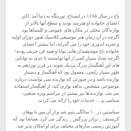
باخ در سال ۱۶۸۵ در ایسناخ، تورینگه به دنیا آمد. اکثر
اعضاى خانواده او هنرمند بودند و سطح آنها بالاتر از
نوازندگان محلى در مکان هاى عمومى و کلیساها بود.
اگرچه در آن زمان هنر موسیقى کلاسیک هنوز دوران اولیه
و تجربه اندوزى خود را مى گذراند، اما بیشتر اعضاى
خانواده باخ موسیقیدان هایى توانا و همه فن حریف بودند؛
اگرچه تعداد بسیار کمى از آنها توانستند تا حدى به توانایى
هاى این آهنگساز بزرگ نزدیک شوند. در قرن نوزدهم به
طور بسیار رایجى، معمول بود که آهنگساز و دستیار
نوازنده باشد و در صورتى که نوازنده نمى توانست درباره
موضوعى مشخص، بداهه نوازى کند، از آهنگساز استفاده
مى شد. نوازنده ها نیز بیشتر در مراسم ویژه مذهبى،
سیاسى و … خدمات خود را ارائه مى کردند.
سباستین در ۱۰ سالگى یتیم شد و از آن پس با یوهان
کریستف _ برادر بزرگش _ زندگى مى کرد. همانجا بود که
آموزش رسمى سازهاى مختلف براى او امکان پذیر شد.