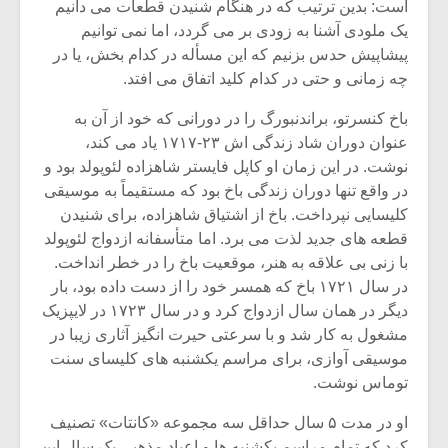
است: بدین ترتیب که در هنگام شنیدن قطعات مى دانیم
یک ملودى آشنا به زودى بر مى گردد، اما نمى توانیم
پیشاپیش حدس بزنیم که این مسأله در کدام بخش، یا در
چه زمانى و حتى در کدام کلید اتفاق مى افتد.
باخ کنسرتو، براندنبورگ را در دورانى که خود از آن به
عنوان دوران شاد زندگى اش ۲۳-۱۷۱۷ یاد مى کند،
نوشت. در این زمان او کاپل فایستر شاهزاده لئوپولد بود و
در واقع تنها دوران زندگى باخ بود که مستقیماً به موسیقى
کلیسایى نپرداخت. باخ از اشتیاق شاهزاده، براى شنیدن
قطعه هاى جدید لذت مى برد. اما متأسفانه ازدواج لئوپولد
با زنى بى علاقه به هنر، موقعیت باخ را در خطر انداخت.
در سال ۱۷۲۱ باخ که همسر خود را از دست داده بود، بار
دیگر در همان سال ازدواج کرد و در سال ۱۷۲۳ در لایپزیک
مشغول به کار شد و با سرعتى حیرت انگیز آثارى زیبا در
موسیقى آوازى، براى مراسم یکشنبه هاى کلیساى سنت
توماس نوشت.
او در مدت ۵ سال حداقل سه مجموعه «کانتات» تصنیف
کرد که تمام مراسم یکشنبه ها و اعیاد مذهبى یک سال این