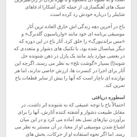
سبک هاى آهنگسازى، از جمله کانن آشکارا ادعاهاى
شایبلر را درباره خودش رد کرده است.
باخ در آخرین دهه زندگى اش خارق العاده ترین آثار
موسیقى برنامه اى خود مانند «واریاسیون گلدبرگ» و
«مس براندنبورگ» را خلق کرد. آثار باخ در این دوره که
دیگر میانسال شده بود، با تکنیک هاى دشوار و متعددى که
در بعضى موارد باید مانند یک پازل در ذهن شنونده حل
شوند(!) بسیار «گوشت تلخ» به نظر مى رسند. اگرچه این
آثار براى اجرا در کنسرت ها، ارزش خاصى ندارند، اما هر
نوازنده اى ناچار است که آنها را بیش از سایر قطعات باخ
تمرین کند.
اسطوره دریافتى
احتمالاً باخ با توجه عمیقى که به شنونده اثر داشت، در
مقابل طبیعت دشوار و آشفته کننده آثارش، آنها را براى
برآوردن نیازهاى نسل بعد آماده مى کرد و در این میان
اشباع شدن موسیقى او از معنا، در آن مستتر به نظر مى
رسد. اما اگر نحوه استفاده او از حرکات، بخش هاى