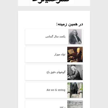
در همین زمینه:
یکصد سال گمنامی
تولد موزار
گوشهای دقیق باخ
Air on G string
توکاتا