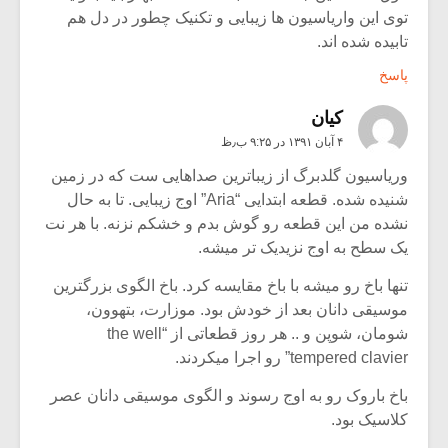
توی این واریاسیون ها زیبایی و تکنیک چطور در دل هم
تابیده شده اند.
پاسخ
کیان
۴ آبان ۱۳۹۱ در ۹:۲۵ ب٫ظ
وریاسیون گلدبرگ از زیباترین صداهایی ست که در زمین
شنیده شده. قطعه ابتدایی “Aria” اوج زیبایی. تا به حال
نشده من این قطعه رو گوش بدم و خشکم نزنه. با هر نت
یک سطح به اوج نزیدیک تر میشه.
تنها باخ رو میشه با باخ مقایسه کرد. باخ الگوی بزرگترین
موسیقی دانان بعد از خودش بود. موزارت، بتهوون،
شومان، شوپن و .. هر روز قطعاتی از “the well
tempered clavier” رو اجرا میکردند.
باخ باروک رو به اوج رسوند و الگوی موسیقی دانان عصر
کلاسیک بود.