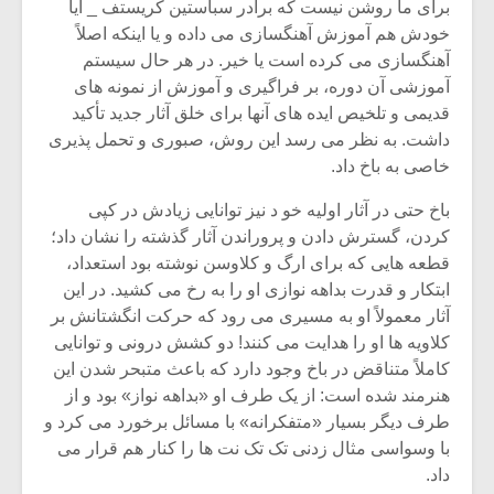
براى ما روشن نیست که برادر سباستین کریستف _ آیا
خودش هم آموزش آهنگسازى مى داده و یا اینکه اصلاً
آهنگسازى مى کرده است یا خیر. در هر حال سیستم
آموزشى آن دوره، بر فراگیرى و آموزش از نمونه هاى
قدیمى و تلخیص ایده هاى آنها براى خلق آثار جدید تأکید
داشت. به نظر مى رسد این روش، صبورى و تحمل پذیرى
خاصى به باخ داد.
باخ حتى در آثار اولیه خو د نیز توانایى زیادش در کپى
کردن، گسترش دادن و پروراندن آثار گذشته را نشان داد؛
قطعه هایى که براى ارگ و کلاوسن نوشته بود استعداد،
ابتکار و قدرت بداهه نوازى او را به رخ مى کشید. در این
آثار معمولاً او به مسیرى مى رود که حرکت انگشتانش بر
کلاویه ها او را هدایت مى کنند! دو کشش درونى و توانایى
کاملاً متناقض در باخ وجود دارد که باعث متبحر شدن این
هنرمند شده است: از یک طرف او «بداهه نواز» بود و از
طرف دیگر بسیار «متفکرانه» با مسائل برخورد مى کرد و
با وسواسى مثال زدنى تک تک نت ها را کنار هم قرار مى
داد.