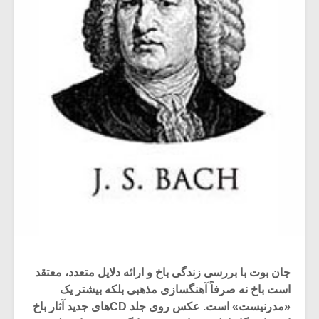
جان بوت با بررسى زندگى باخ و ارائه دلایل متعدد، معتقد
است باخ نه صرفاً آهنگسازى مذهبى بلکه بیشتر یک
«مدرنیست» است. عکس روى جلد CDهاى جدید آثار باخ