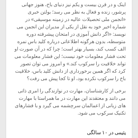
شیش و نیم»
موسیقی فی
اینک و در قرن بیست و یکم نیز دنیاى باخ، هنوز جهانى
برگزار می 
پرشور، زنده و فعال به نظر مى رسد؛ بولتن خبرى
«انجمن ملى تحصیلات عالیه در زمینه موسیقى» در
اگر نمی توانی
سکانسی به 
مشهورترین باشی،
موسیقی فیلم 
شماره اخیر خود به نقل از یکى از مدیران این انجمن مى
بدنام ترین باش
نویسد: «اگر دانش آموزى در امتحان پیشرفته دوره
متوسطه، بدون هرگونه اطلاعاتى درباره کلید باس نمره
الف کسب کند، بسیار بهتر است؛ چرا که در آن صورت او
تحت فشار معلومات خود نیست؛ این فشار معلومات مى
تواند خلاقیت را سرکوب کند.» و امروز مى توان تصور
کرد که اگر همین برخوردارى از دانش کلید باس، خلاقیت
باخ را سرکوب نکرده بود، او تا کجا پیش مى رفت؟
برخى از کارشناسان، مهارت در نوازندگى را امرى ذاتى
مى دانند و معتقدند این مهارت در ما همراستا با مهارت
هاى زبانى از اعمالمان سرچشمه مى گیرد و با فشارهاى
تکنیک سرکوب مى شود.
یتیمى در ۱۰ سالگى