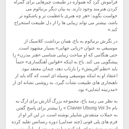
فراموش کرد که همواره در طبیعت چیزهایى براى گمراه
کردن هنرمند وجود دارند. به بیان دیگر برنبائوم مى
خواست بگوید: «هر چه هنرى باعظمت تر و باشکوه تر
باشد، بیشتر مى تواند زیبایى ها را از دل طبیعت استخراج
کند.»
در نگرش برنبائوم به باخ، همان برداشت کلاسیک از
موسیقى به عنوان «زبانى جهانى» بسیار مشهود است.
حتى هنگامى که او مباحث زیبایى شناسى «هنر مدرن» را
پیشگویى مى کند. باخ به اینکه «قوانین آهنگسازى» حتماً
باید «نظم آفرینش» را بازتاب دهد، چندان معتقد نبود.
اعتقاد او به اینکه موسیقى وسیله اى است که گاه باید از
ناهنجارى هاى طبیعت نشأت گیرد، به روشنى نشانه اى از
«مدرنیته ابتدایى» بود.
به نظر مى رسد باخ، مجموعه بزرگ آثارش براى ارگ به
نام «Clavier Ubung Vol 3 » را بیشتر براى پاسخ گفتن
به حملات منتقدش شایبلر نوشته است. در این اثر او از
فرم هاى پلى فونى (چند صدایى) دوره رنسانس تقلید کرده
است و به شیوه اى باشکوه و با بهره بردن از رازآمیزترین