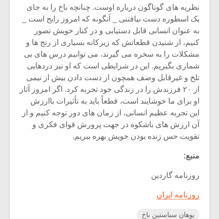
نظریه هاى گوناگون درباره اوست. چنانچه باخ را به جاى
یک اسطوره دست نیافتنى _ آنگونه که امروز رایج است _
به عنوان انسانى قابل دستیابى و در کنار خویش تصور
کنیم، از شنیدن قطعاتش که زیرکانه بسیارى از رنج ها و
مشکلات را به سخره مى گیرند، مى توانیم درس هاى بى
شمارى بگیریم. این در شرایطى است که او نیز دردهایى
تلخ و غیرقابل وصف همچون از دست دادن بیش از نیمى
از ۲۰ فرزندش را در زندگى خود تجربه کرد. اگر امروز آثار
او براى ما خوشایند است، قطعاً باید به تأثیرات باارزش
این تجربه عظیم انسانى، از زمان هاى دور توجه کنیم و از
آن ارزش هاى باشکوه در جهت پرورش قواى فکرى و
تقویت حس زنده بودن خویش بهره ببریم.
منبع:
روزنامه گاردین
روزنامه ایران
یوهان سباستین باخ