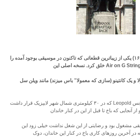
یوهان سباستین باخ (۱۷۵۰ – ۱۶۸۵) یکی از زیباترین قطعاتی که تاکنون در موسیقی بوجود آمده را
لا و یک کانتینو (سازی که معمولا” باس میزند) مانند ویلن سل
در سال ۱۷۱۷ از طرف دربار پرنس Leopold که در ۳۰ کیلومتری شمال شهر لایپزیک قرار داشت
ز آنجایی که باخ تا قبل از این در کنار خاندان
ی مشغول بود و رضایتی از این شغل نداشت خیلی زود این
 در آخرین روزهای کاری باخ در کنار این خاندان، دوک