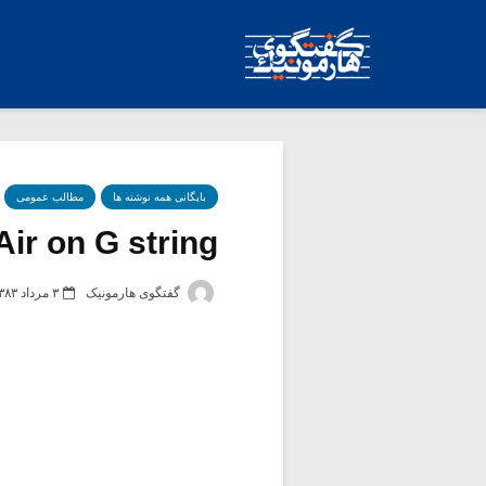
بایگانی همه نوشته ها
مطالب عمومی
Air on G string
گفتگوی هارمونیک
۳ مرداد ۱۳۸۳