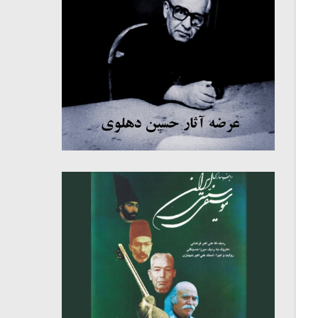
میکلوش روژا
موریس ژار