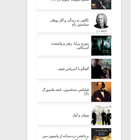
نگاهى به زندگى و آثار یوهان
سباستین باخ
موری پرایا، رهبر و پیانیست
آمریکایی
گفتگو با آندریاس شیف
فیلیکس مندلسون، نابغه هامبورگ
(۲)
ویولن و آواز
برداشتی دردمندانه از پاسیون سن