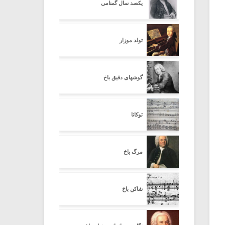
یکصد سال گمنامی
تولد موزار
گوشهای دقیق باخ
توکاتا
مرگ باخ
شاکن باخ