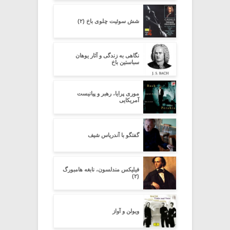
شش سوئیت چلوی باخ (۲)
نگاهى به زندگى و آثار یوهان
سباستین باخ
موری پرایا، رهبر و پیانیست
آمریکایی
گفتگو با آندریاس شیف
فیلیکس مندلسون، نابغه هامبورگ
(۲)
ویولن و آواز