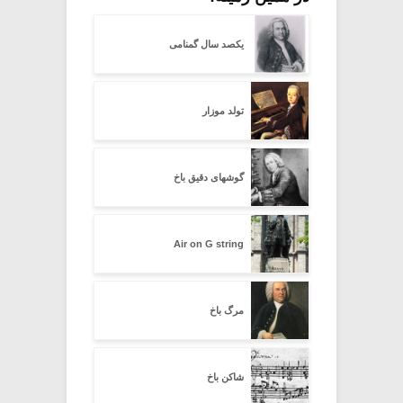
یکصد سال گمنامی
تولد موزار
گوشهای دقیق باخ
Air on G string
مرگ باخ
شاکن باخ