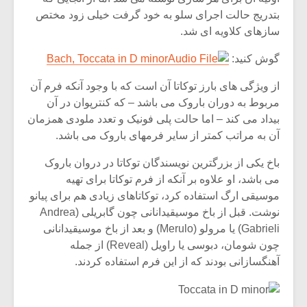
بتدریج حالت اجرای سلو به خود گرفت خیلی زود مختص
سازهای کلاویه ای شد.
گوش کنید:
Bach, Toccata in D minor
از ویژگی های بارز توکاتا آن است که با وجود آنکه فرم آن
مربوط به دوران باروک می باشد – که کنترپوان در آن
بیداد می کند – اما حالت پلی فونیک و تعدد ملودی همزمان
آن به مراتب کمتر از سایر فرمهای باروک می باشد.
باخ یکی از بزرگترین نویسندگان توکاتا در دروان باروک
می باشد، او علاوه بر آنکه از فرم توکاتا برای تهیه
موسیقی ارگ استفاده کرد، توکاتاهای زیادی هم برای پیانو
نوشت. قبل از باخ موسیقیدانانی چون گابریلی (Andrea
میکلوش روژا
موریس 
Gabrieli) یا مرولو (Merulo) و بعد از باخ موسیقیدانانی
چون شومان، دبوسی یا راویل (Reveal) از جمله
آهنگسازانی بودند که از این فرم استفاده کردند.
یادداشتی بر موسیقی
دوره آم
متن فیلم «متری
موسیقی