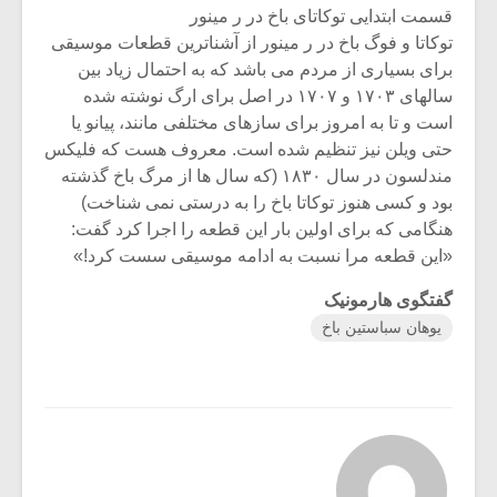
شیش و نیم»
موسیقی
قسمت ابتدایی توکاتای باخ در ر مینور
برگزار
توکاتا و فوگ باخ در ر مینور از آشناترین قطعات موسیقی
اگر نمی توانی
سکانسی 
برای بسیاری از مردم می باشد که به احتمال زیاد بین
مشهورترین باشی،
موسیقی ف
سالهای ۱۷۰۳ و ۱۷۰۷ در اصل برای ارگ نوشته شده
بدنام ترین باش
است و تا به امروز برای سازهای مختلفی مانند، پیانو یا
حتی ویلن نیز تنظیم شده است. معروف هست که فلیکس
مندلسون در سال ۱۸۳۰ (که سال ها از مرگ باخ گذشته
بود و کسی هنوز توکاتا باخ را به درستی نمی شناخت)
هنگامی که برای اولین بار این قطعه را اجرا کرد گفت:
«این قطعه مرا نسبت به ادامه موسیقی سست کرد!»
گفتگوی هارمونیک
یوهان سباستین باخ