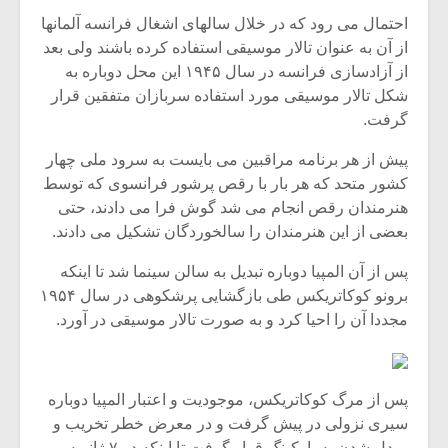
احتمال می رود که در خلال سالهای اشغال فرانسه آلمانها
از آن به عنوان تالار موسیقی استفاده کرده باشند ولی بعد
از آزادسازی فرانسه در سال ۱۹۴۵ این محل دوباره به
شکل تالار موسیقی مورد استفاده سربازان متفقین قرار
گرفت.
پیش از هر برنامه مراقبین می بایست به سرود ملی چهار
کشور متحد که هر بار با رقص پرشور فرانسوی که توسط
هنرمندان رقص انجام می شد گوش فرا می دادند، حتی
بعضی از این هنرمندان را سالخوردگان تشکیل می دادند.
پس از آن المپیا دوباره تبدیل به سالن سینما شد تا اینکه
برونو کوکاتریکس طی بازگشایی پرشکوهی در سال ۱۹۵۴
میکلوش روژا
موریس ژار
مجددا آن را احیا کرد و به صورت تالار موسیقی در آورد.
پس از مرگ کوکاتریکس، موجودیت و اعتبار المپیا دوباره
یادداشتی بر موسیقی
دوره آموزش
سیری نزولی در پیش گرفت و در معرض خطر تخریب و
متن فیلم «متری
موسیقی بر
مبدل شدن به پارکینگ قرار گرفت تا اینکه در ۷ ژانویه