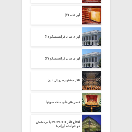
اپراخانه (۲)
اپرای سان فرانسیسکو (۱)
اپرای سان فرانسیسکو (۲)
تالار جشنواره رویال لندن
قصر هنر های ملکه سوفیا
افتتاح تالار MUMUTH با درخشش
دو خواننده ایرانی!