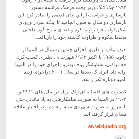
شیش و نیم»
موسیقی فی
برگزار می 
۱۹۹۳ جک لانگ وزیر وقت فرهنگ فرانسه دستور
بازسازی و حراست از این بنای قدیمی را صادر کرد. این
اگر نمی توانی
سکانسی به 
بازسازی دو سال به طول انجامید تا اینکه سردر ورودی
مشهورترین باشی،
موسیقی فیلم 
شکل اولیه خود را پیدا کرد و فضای سرخ گون داخلی
بدنام ترین باش
مجددا شکوه و طراوت گذشته خود را بازیافت.
ادیف پیاف از طریق اجرای چندین رسیتال در المپیا از
ژانویه ۱۹۵۵ تا اکتبر ۱۹۶۲ شهرت بی نظیری کسب کرد.
جف باکلی، ستایشگر پیاف بهترین اجرای خود را در المپیا
ارائه داد، اثری که بعدها در سال ۲۰۰۱ دراجرای زنده
المپیا دوباره تکرار شد.
کنسرت های افسانه ای ژاک بریل در سال های ۱۹۶۱ و
۱۹۶۴ در المپیا به صورت شاهکارهایی به یاد ماندنی حتی
تا امروز به صورت سی دی منتشر شده و در اختیار علاقه
مندان قرار گرفته اند.
en.wikipedia.org