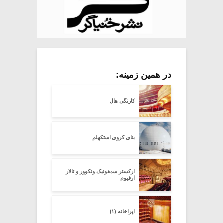
در همین زمینه:
کارنگی هال
بنای کروی استکهلم
ارکستر سمفونیک ونکوور و تالار
ارفیوم
اپراخانه (۱)