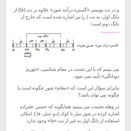
شیش و نیم»
موسیقی فی
برگزار می 
و در نت نویسی «گستره درآمد شور» علاوه بر نت (فا) از
دانگ اول، به نت ( ر) نیز اشاره شده است که خارج از
اگر نمی توانی
سکانسی به 
دانگ دوم است:
مشهورترین باشی،
موسیقی فیلم 
بدنام ترین باش
می بینیم که با این تشتت در مقام شناسی، «تئوری
دودانگی» تأیید نمی شود.
بنابرای سؤال این است که «مقام» شور چگونه است یا
چگونه می تواند باشد؟
در وهله نخست می بینیم، همانگونه که حسین علیزاده
اشاره کرده در شور سل با کوک (دو، سل، فا ): امکان
استفاده از دانگ اول به غیر از نت «فا» وجود ندارد.