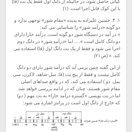
کیانی حاصل شود، در حالیکه از دانگ اول فقط یک نت (فا)
با این کوک قابل اجرا است. (۱)
۱. ۴. حسین علیزاده به پدیده «مقام شور» توجهی ندارد و
دو گونه «درآمد شور» را شناسایی می کند:
« در آمد در دستگاه شور دو گونه است. درآمد خارا دارای
دو دانگ کامل است »…. اما «درآمد شور» در دانگ دوم
اجرا می شود و فقط از یک نت دانگ اول (فا) استفاده می
کند. » (ص۲۱)
از این گفته چنین برمی آید که درآمد شور دارای دو دانگ
کامل نیست و فقط از پنچ نت (فا، سل-شاهد، لاکرن، سی
بمل، دو ) استفاده می کند، که در واقع صداهای اصلی
مقام شور هستند، چنان که در ادامه بررسی خواهد شد.
میکلوش روژا
موریس ژار
اما در نت نویسی «گستره درآمد خارا» به نت مهم ( دو)
که خارج از دانگ اول است در پرانتز اشاره می شود:
یادداشتی بر موسیقی
دوره آموزش
متن فیلم «متری
موسیقی بر