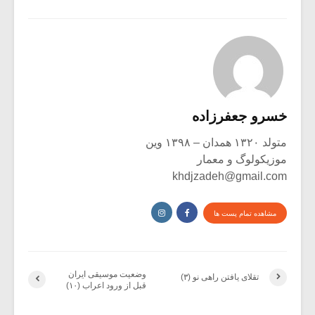
خسرو جعفرزاده
متولد ۱۳۲۰ همدان – ۱۳۹۸ وین
موزیکولوگ و معمار
khdjzadeh@gmail.com
مشاهده تمام پست ها
وضعیت موسیقی ایران
تقلای یافتن راهی نو (۳)
قبل از ورود اعراب (۱۰)