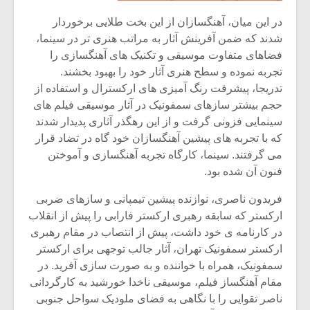
شیش و نیم»
موسیقی فی
برگزار می 
در این میان، آهنگسازان از این بخت طلایی برخوردار
شدند که ضمن آفرینش آثار به مراتب هنری تر در سینما،
اگر نمی توانی
سکانسی به 
فضاهای متفاوت موسیقی و تکنیک های آهنگسازی را
مشهورترین باشی،
موسیقی فیلم 
بدنام ترین باش
تجربه نموده و سطح هنری آثار خود را بهبود بخشند.
تدریجا، پیشرفت رنگ آمیزی های ارکسترال و استفاده از
حجم بیشتر سازهای سمفونیک در آثار موسیقی فیلم های
سینمایی فزونی گرفت و از این رهگذر آثاری پدیدار شدند
که با تجربه های پیشین آهنگسازان خود گاه در تضاد قرار
می گرفتند. سینما، کارگاه تجربه آهنگسازی و آموختن
فنون آن شده بود.
فریدون ناصری، نوازنده پیشین تیمپانی و سازهای ضربی
ارکستر که سابقه رهبری ارکستر فارابی را پیش از انقلاب
در کارنامه ی خود داشت، پیش از انتصاب در مقام رهبری
ارکستر سمفونیک تهران، آثار جالب توجهی برای ارکستر
سمفونیک، همراه با خواننده و به صورت سازی آفرید. در
مقام آهنگساز فیلم، موسیقی ناخدا خورشید به کارگردانی
ناصر تقوایی را با نگاهی به فضای ملودیک سواحل جنوبی