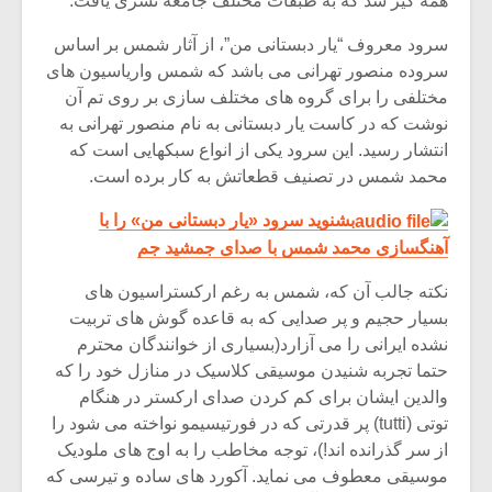
همه گیر شد که به طبقات مختلف جامعه تسری یافت.
سرود معروف “یار دبستانی من”، از آثار شمس بر اساس
سروده منصور تهرانی می باشد که شمس واریاسیون های
مختلفی را برای گروه های مختلف سازی بر روی تم آن
نوشت که در کاست یار دبستانی به نام منصور تهرانی به
انتشار رسید. این سرود یکی از انواع سبکهایی است که
محمد شمس در تصنیف قطعاتش به کار برده است.
بشنوید سرود «یار دبستانی من» را با
آهنگسازی محمد شمس با صدای جمشید جم
نکته جالب آن که، شمس به رغم ارکستراسیون های
بسیار حجیم و پر صدایی که به قاعده گوش های تربیت
نشده ایرانی را می آزارد(بسیاری از خوانندگان محترم
حتما تجربه شنیدن موسیقی کلاسیک در منازل خود را که
والدین ایشان برای کم کردن صدای ارکستر در هنگام
توتی (tutti) پر قدرتی که در فورتیسیمو نواخته می شود را
از سر گذرانده اند!)، توجه مخاطب را به اوج های ملودیک
موسیقی معطوف می نماید. آکورد های ساده و تیرسی که