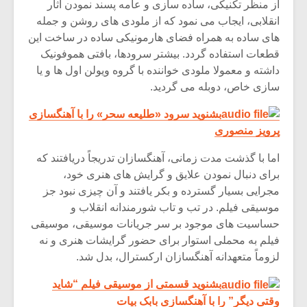
از منظر تکنیکی، ساده سازی و عامه پسند نمودن آثار
انقلابی، ایجاب می نمود که از ملودی های روشن و جمله
های ساده به همراه فضای هارمونیکی ساده در ساخت این
قطعات استفاده گردد. بیشتر سرودها، بافتی هموفونیک
داشته و معمولا ملودی خواننده با گروه ویولن اول ها و یا
سازی خاص، دوبله می گردید.
بشنوید سرود «طلیعه سحر» را با آهنگسازی
پرویز منصوری
اما با گذشت مدت زمانی، آهنگسازان تدریجاً دریافتند که
برای دنبال نمودن علایق و گرایش های هنری خود،
‌مجرایی بسیار گسترده و بکر یافتند و آن چیزی نبود جز
موسیقی فیلم. در تب و تاب شورمندانه انقلاب و
میکلوش روژا
موریس ژار
حساسیت های موجود بر سر جریانات موسیقی، موسیقی
فیلم به محملی استوار برای حضور گرایشات هنری و نه
لزوماً متعهدانه آهنگسازان ارکسترال، بدل شد.
یادداشتی بر موسیقی
دوره آموزش
بشنوید قسمتی از موسیقی فیلم “شاید
متن فیلم «متری
موسیقی بر
وقتی دیگر” را با آهنگسازی بابک بیات