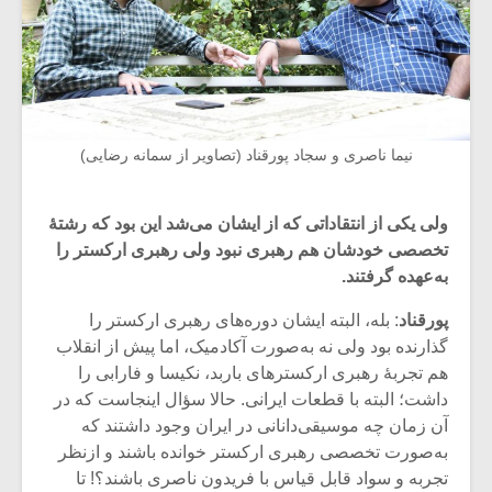
نیما ناصری و سجاد پورقناد (تصاویر از سمانه رضایی)
ولی یکی از انتقاداتی که از ایشان می‌شد این بود که رشتۀ
تخصصی خودشان هم رهبری نبود ولی رهبری ارکستر را
به‌عهده گرفتند.
پورقناد
: بله، البته ایشان دوره‌های رهبری ارکستر را
گذارنده بود ولی نه به‌صورت آکادمیک، اما پیش از انقلاب
هم تجربۀ رهبری ارکسترهای باربد، نکیسا و فارابی را
داشت؛ البته با قطعات ایرانی. حالا سؤال اینجاست که در
آن زمان چه موسیقی‌دانانی در ایران وجود داشتند که
به‌صورت تخصصی رهبری ارکستر خوانده باشند و ازنظر
تجربه و سواد قابل قیاس با فریدون ناصری باشند؟! تا