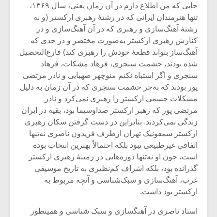
جایی که من اطلاع دارم در آن زمان یعنی، سال ۱۳۶۹،
تنها هنرمندان ایرانی که در رشتۀ رهبری ارکستر (و نه
رشتۀ آهنگ‌سازی و رهبری که در آن آهنگ‌سازی و در
کنارش رهبری ارکستر به‌صورت مختصر و در حدی که
آهنگ‌ساز بتواند قطعۀ خودش را رهبری کند) فارغ‌التحصیل
شده بودند، حشمت سنجری، فرهاد مشکات، فرهاد
سنجری و اگر اشتباه نکنم منوچهر صهبایی و نادر مرتضی
پور بودند که به‌جز حشمت سنجری که در آن زمان به دلیل
مشکلات جسمی ارکستر را رهبری نمی‌کرد و نادر
مرتضی پور که رهبر ارکستر صداوسیما بود، بقیه در ایران
زندگی نمی‌کردند. بنابراین در دست گرفتن سکان رهبری
ارکستر سمفونیک تهران ازطرف فریدون ناصری نه‌تنها
اتفاقی غیرطبیعی نبود بلکه احتمالاً بهترین انتخاب بوده
میکلوش روژا
موریس ژار
است، چون او نه‌تنها دوره‌هایی در زمینۀ رهبری ارکستر
گذرانده بود، بلکه اشراف کم‌نظیری به تاریخ موسیقی
غرب، آهنگ‌سازی و سبک‌شناسی و آنچه مربوط به
ارکستر بود داشت.
یادداشتی بر موسیقی
دوره آموزش
متن فیلم «متری
موسیقی بر
استاد ناصری در آهنگسازی و سبک شناسی و همینطور