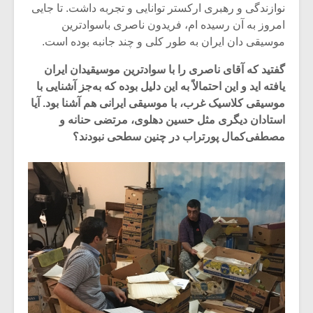
شیش و نیم»
موسیقی فی
نوازندگی و رهبری ارکستر توانایی و تجربه داشت. تا جایی
برگزار می 
امروز به آن رسیده ام، فریدون ناصری باسوادترین
موسیقی دان ایران به طور کلی و چند جانبه بوده است.
اگر نمی توانی
سکانسی به 
مشهورترین باشی،
موسیقی فیلم 
گفتید که آقای ناصری را با سوادترین موسیقیدان ایران
بدنام ترین باش
یافته اید و این احتمالاً به این دلیل بوده که به‌جز آشنایی با
موسیقی کلاسیک غرب، با موسیقی ایرانی هم آشنا بود. آیا
استادان دیگری مثل حسین دهلوی، مرتضی حنانه و
مصطفی‌کمال پورتراب در چنین سطحی نبودند؟