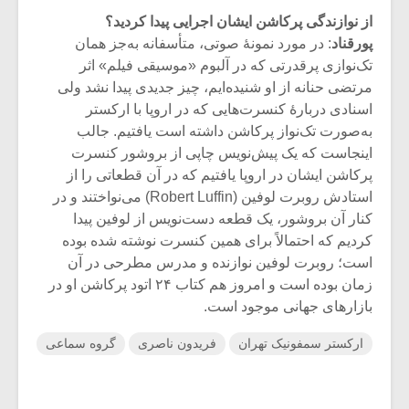
از نوازندگی پرکاشن ایشان اجرایی پیدا کردید؟
پورقناد
: در مورد نمونۀ صوتی، متأسفانه به‌جز همان
تک‌نوازی پرقدرتی که در آلبوم «موسیقی فیلم» اثر
مرتضی حنانه از او شنیده‌ایم، چیز جدیدی پیدا نشد ولی
اسنادی دربارۀ کنسرت‌هایی که در اروپا با ارکستر
به‌صورت تک‌نواز پرکاشن داشته است یافتیم. جالب
اینجاست که یک پیش‌نویس چاپی از بروشور کنسرت
پرکاشن ایشان در اروپا یافتیم که در آن قطعاتی را از
استادش روبرت لوفین (Robert Luffin) می‌نواختند و در
کنار آن بروشور، یک قطعه دست‌نویس از لوفین پیدا
کردیم که احتمالاً برای همین کنسرت نوشته شده بوده
است؛ روبرت لوفین نوازنده و مدرس مطرحی در آن
زمان بوده است و امروز هم کتاب ۲۴ اتود پرکاشن او در
بازارهای جهانی موجود است.
ارکستر سمفونیک تهران
فریدون ناصری
گروه سماعی