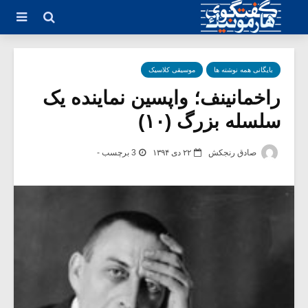
بایگانی همه نوشته ها
موسیقی کلاسیک
راخمانینف؛ واپسین نماینده یک
سلسله بزرگ (۱۰)
صادق رنجکش
۲۲ دی ۱۳۹۴
3 برچسب -