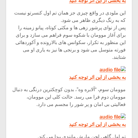
به بخشی از این اثر توجه کنید
شیش و نیم»
موسیقی فی
برگزار می 
این ملودی در واقع چیزی جز همان تم اول کنسرتو نیست
اگر نمی توانی
سکانسی به 
که به رنگ دیگری ظاهر می شود.
مشهورترین باشی،
موسیقی فیلم 
پس از نوای پرشور زهی ها و مکثی کوتاه، پیانو زمینه را
بدنام ترین باش
برای آغاز موومان با شکوه سوم فراهم می سازد و برای
این منظور به تکرار، سکوانس های بالارونده و آکوردهائی
فورته متوسل می شود و برنجی ها نیز به یاری او می
شتابند.
به بخشی از این اثر توجه کنید
موومان سوم، “آلابره وه”، بدون کوچکترین درنگی به دنبال
موومان دوم فرا می رسد. حالت کلی این موومان،
فعالیتی بی امان و پر شور را مجسم می دارد.
به بخشی از این اثر توجه کنید
تم اول گاهی لحن مارش مانندی پیدا می کند.