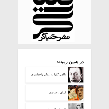
در همین زمینه:
نگاهی گذرا به زندگی راخمانینوف
اپرای راخمانینف
کنسرتو پیانوی شماره سه