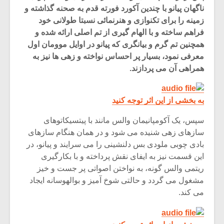
ناگهان پیانو با چندین آکورد فورته قدم به صحنه گذاشته و
زمینه را برای تکنوازی و هنرنمائی نسبتا طولانی خود
فراهم ساخته و با الهام گیری از تم اصلی ارائه شده و
همچنین تم گرم و بیانگری که پیانو در اوایل موومان اول
معرفی نمود، بسیار پر احساس نواخته و زهی ها نیز به
همراهی آن می پردازند.
به بخشی از این اثر توجه کنید
سپس، یک آکومپانیمان والس مانند با پیتسیکاتوهای
سازهای زهی شنیده می شود و در همان هنگام سازهای
بادی چوبی ملودی بس دلنشینی را می سرایند و پیانو، در
میکلوش روژا
موریس ژار
این قسمت نیز به ایفای نقش پرداخته و با بکارگیری
ریتمی والس گونه، به نواختن اصواتی پر جست و خیز
مشغول می گردد و حالتی شوخ آمیز و بوالهوسانه ایجاد
می کند.
یادداشتی بر موسیقی
دوره آموزش
متن فیلم «متری
موسیقی بر