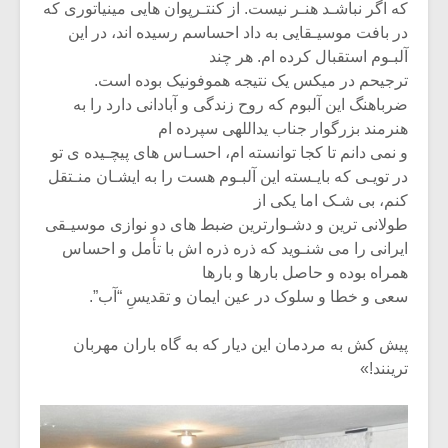
که اگر نباشـد هنـر نیست. از کنتـرپوان هایی مینیاتوری که
در بافت موسیـقایی به داد احساسم رسیده اند، در این
آلبـوم استقبال کرده ام. هر چند
ترجیحم در میکس یک نتیجه هموفونیک بوده است.
ضرباهنگ این آلبوم که روح زندگی و آبادانی دارد را به
هنرمند بزرگوار جناب یداللهی سپرده ام
و نمی دانم تا کجا توانسته ام، احسـاس های پیچـیده ی تو
در تویـی که بایـسته این آلبـوم هست را به ایشـان منـتقل
کنم، بی شـک اما یکی از
طولانی ترین و دشـوارترین ضبط های دو نوازی موسیـقی
ایرانی را می شنـوید که ذره ذره اش با تأمل و احساس
همراه بوده و حاصل بارها و بارها
سعی و خطا و سلوک در عین ایمان و تقدیسِ “آب”.
پیش کش به مردمان این دیار که به گاه باران مهربان
ترینند!»