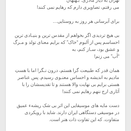
تهران به دیار مادری؛ بـهبهان
می رفتم، تصاویری دارم که رهایم نمی کنند!
برای آبرسانی هر روز به روستایی…
بی هیچ تردیدی اگر بخواهم از مقدس ترین و بنیـادی ترین
احساسم پس از آلبوم “خاک” که برایم معنای تولد و مـرگ
و عشق بود، سـاز کنم، به
“آب” می زنم!
همان قدر که طبیعت گرا هستم، درون نـگر! اما با هستِ
مادیم به اندیشه و احساس معنـوی رسیدم. پس عناصر
هستی برایم بی نهایت والا هستند و تا تقدیسشان را با
آثاری ارج ننهم رهایم نمی کنند!
دست مایه های موسیقایی این اثر بی شک ریشهء عمیق
در موسیقی دستگاهی ایران دارند. شاید با رویکردی
متفاوت. که این تفاوت ذات هنر است.