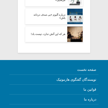
درباره آلبوم «بی صدف دردانه
باش»
هر که این آتش ندارد، نیست باد!
صفحه نخست
نویسندگان گفتگوی هارمونیک
قوانین ما
درباره ما