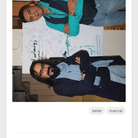
setar
marzai