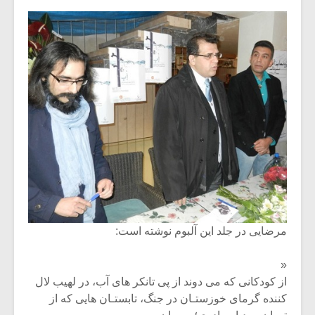
شیش و نیم»
موسیقی فی
برگزار می 
اگر نمی توانی
سکانسی به 
مشهورترین باشی،
موسیقی فیلم 
بدنام ترین باش
مرضایی در جلد این آلبوم نوشته است:
«
از کودکانی که می دوند از پی تانکر های آب، در لهیب لال
کننده گرمای خوزستـان در جنگ، تابستـان هایی که از