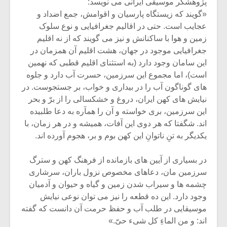
پژوهشگر موسیقی ایرانی می نویسد:
«گویند که زیستگاه پارسیان و اقوامش، جمع اضداد و
عجایب است. حتی در اقالیم جغرافیایی و نوع سلوک
زمین و هوا با ساکنانش و نیز می گویند که از نه اقلیم
جغرافیایی موجود در جهان، هشت اقلیم آن همزمان در
این سامان وجود دارد (به استثنای اقلیم قطبی که نهمین
است)، اما مجموع این سرزمین، حسرت آب دارد و جلوه
های گوناگون آب را در بیداری و خواب، بر جستجوست. در
نیایش های کهن ایران، دروغ و خشکسالی را از برّ و بحر
این سرزمین، بری خواسته و آن را همآره به دعا طلبیده
اند. شگفتا که هر دوی این آفات، همیشه و در هر زمان، با
یکدیگر به تنِ ناتوانِ این کهن بوم و بر، هجوم آورده اند.
میکلوش روژا
موریس ژار
در بسیاری از آیین های بازمانده از فرهنگ کهن و سترگ
سرزمین مان، دعاهای مخصوص نزول باران، سرشاری
چشمه ها و سیراب شدن زمین و گیاه و حیوان و آدمیان
وجود دارد. این ده قطعه را نیز می توان نوعی نیایش
یادداشتی بر موسیقی
دوره آموزش
موسیقایی در طلب آب و حفظ حرمت آن دانست که گفته
متن فیلم «متری
موسیقی بر
اند: و من الماءِ کل شیء حیّ.»