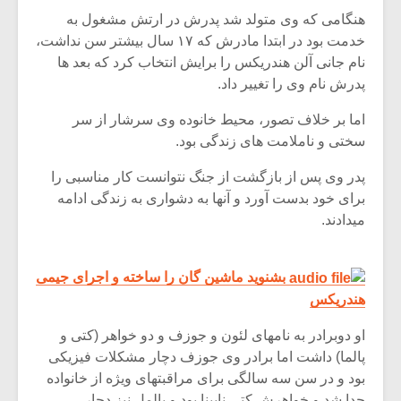
شیش و نیم»
موسیقی فی
هنگامی که وی متولد شد پدرش در ارتش مشغول به
برگزار می 
خدمت بود در ابتدا مادرش که ۱۷ سال بیشتر سن نداشت،
اگر نمی توانی
سکانسی به 
نام جانی آلن هندریکس را برایش انتخاب کرد که بعد ها
مشهورترین باشی،
موسیقی فیلم 
پدرش نام وی را تغییر داد.
بدنام ترین باش
اما بر خلاف تصور، محیط خانوده وی سرشار از سر
سختی و ناملامت های زندگی بود.
پدر وی پس از بازگشت از جنگ نتوانست کار مناسبی را
برای خود بدست آورد و آنها به دشواری به زندگی ادامه
میدادند.
بشنوید ماشین گان را ساخته و اجرای جیمی
هندریکس
او دوبرادر به نامهای لئون و جوزف و دو خواهر (کتی و
پالما) داشت اما برادر وی جوزف دچار مشکلات فیزیکی
بود و در سن سه سالگی برای مراقبتهای ویژه از خانواده
جدا شد و خواهرش کتی نابینا بود و پالمل نیز دچار