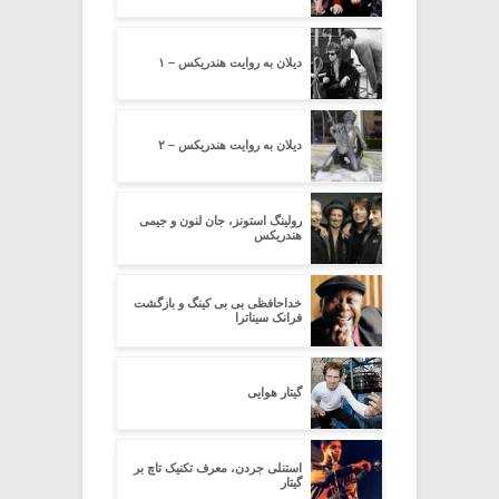
دیلان‌ به‌ روایت‌ هندریکس‌ – ۱
دیلان‌ به‌ روایت‌ هندریکس‌ – ۲
رولینگ استونز، جان لنون و جیمی
هندریکس
خداحافظی بی بی کینگ و بازگشت
فرانک سیناترا
گیتار هوایی
استنلی جردن، معرف تکنیک تاچ بر
گیتار