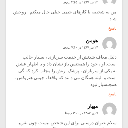
۲۲ تیر ۱۳۸۷ در ۴:۴۵ ب٫ظ
من به شخصه با کارهای جیمی خیلی حال میکنم . روحش
شاد .
پاسخ
هومن
۲۴ تیر ۱۳۸۷ در ۷:۱۰ ب٫ظ
دلیل معاف شدنش از خدمت سربازی ، بسیار جالب
است. او ، خود را همجنس باز نشان داد و با اظهار عشق
به یکی از سربازان ، پزشک ارتش را مجاب کرد که گی
است و البته همگان می دانند که واقعا ، جیمی هنریکس ،
همجنسباز نبود
پاسخ
مهيار
۷ دی ۱۳۸۷ در ۳:۰۱ ب٫ظ
سلام عنوان درستی برای این شخص نیست چون تقریبا