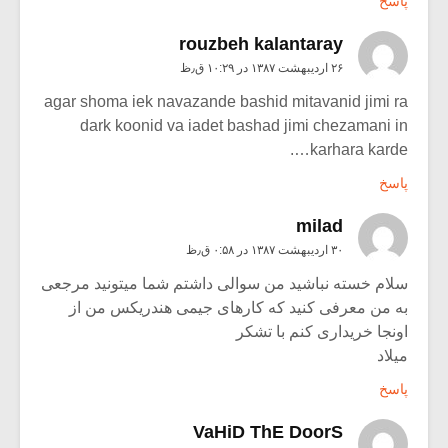
پاسخ
rouzbeh kalantaray
۲۶ اردیبهشت ۱۳۸۷ در ۱۰:۲۹ ق٫ظ
agar shoma iek navazande bashid mitavanid jimi ra
dark koonid va iadet bashad jimi chezamani in
karhara karde….
پاسخ
milad
۳۰ اردیبهشت ۱۳۸۷ در ۰:۵۸ ق٫ظ
سلام خسته نباشید من سوالی داشتم شما میتونید مرجعی
به من معرفی کنید که کارهای جیمی هندریکس من از
اونجا خریداری کنم با تشکر
میلاد
پاسخ
VaHiD ThE DoorS