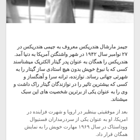
جیمز مارشال هندریکس معروف به جیمی هندریکس در
۲۷ نوامبر سال ۱۹۴۲ در شهر واشنگتن آمریکا به دنیا آمد.
هندریکس را همگان به عنوان پدر گیتار الکتریک میشناسند
کسی که با نبوغ خویش بدون هیچ استادی ساز گیتار را به
شهرتی جهانی رساند. نوازنده، ترانه سرا و آهنگساز و
کسی که بیشترین تاثیر را در نوازندگان گیتار راک داشت و
وی را به عنوان یکی از برترین شخصیت های این سبک
میکلوش روژا
موریس ژار
میشناند.
بعد از موفقیتی بینظیر در اروپا و شهرت فزاینده در
امریکا، او به عنوان یکی از سردرمداران فستیوال
ووداستاک در سال ۱۹۶۹ مهارت خویش را به نمایش
یادداشتی بر موسیقی
دوره آموزش
همگان قرار داد.
متن فیلم «متری
موسیقی بر