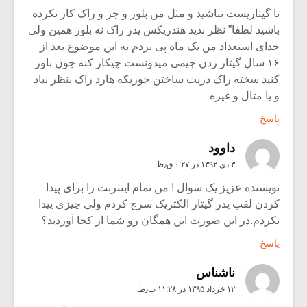
تا گیتاریست نباشید و مثل من بلوز و جز و راک کار نکرده
باشید لطفا” نظر ندید هندریکس پدر راک نه بلوز همین ولی
خدای استعداد من یک ماه پی بردم به این موضوع بعد از
۱۶ سال گیتار زدن جیمی میدونست چیکار کنه چون باور
کنید سخته راک دریت ساختن جوریکه هارد راک بنظر نیاد
و یا متال و غیره
پاسخ
داوود
۳ دی ۱۳۹۲ در ۰:۲۷ ق٫ظ
نویسنده عزیز یک سوال ! من تمام اینترنت را برای پیدا
کردن لقب پدر گیتار الکتریک سرچ کردم ولی چیزی پیدا
نکردم.در این صورت این همگان رو شما از کجا آوردید؟
پاسخ
ناشناس
۱۲ خرداد ۱۳۹۵ در ۱۱:۲۸ ب٫ظ