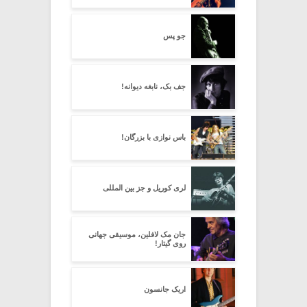
جو پس
جف بک، نابغه دیوانه!
باس نوازی با بزرگان!
لری کوریل و جز بین المللی
جان مک لافلین، موسیقی جهانی
روی گیتار!
اریک جانسون