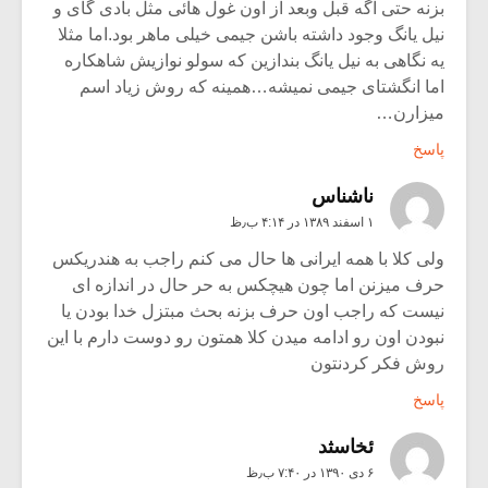
بزنه حتی اگه قبل وبعد از اون غول هائی مثل بادی گای و
نیل یانگ وجود داشته باشن جیمی خیلی ماهر بود.اما مثلا
یه نگاهی به نیل یانگ بندازین که سولو نوازیش شاهکاره
اما انگشتای جیمی نمیشه…همینه که روش زیاد اسم
میزارن…
پاسخ
ناشناس
۱ اسفند ۱۳۸۹ در ۴:۱۴ ب٫ظ
ولی کلا با همه ایرانی ها حال می کنم راجب به هندریکس
حرف میزنن اما چون هیچکس به حر حال در اندازه ای
نیست که راجب اون حرف بزنه بحث مبتزل خدا بودن یا
نبودن اون رو ادامه میدن کلا همتون رو دوست دارم با این
روش فکر کردنتون
پاسخ
ئخاسثد
۶ دی ۱۳۹۰ در ۷:۴۰ ب٫ظ