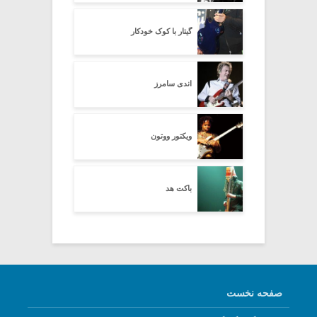
گیتار با کوک خودکار
اندی سامرز
ویکتور ووتون
باکت هد
صفحه نخست