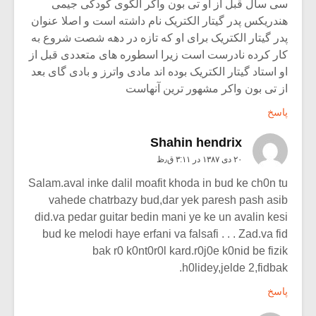
سی سال قبل از او تی بون واکر الگوی کودکی جیمی
هندریکس پدر گیتار الکتریک نام داشته است و اصلا عنوان
پدر گیتار الکتریک برای او که تازه در دهه شصت شروع به
کار کرده نادرست است زیرا اسطوره های متعددی قبل از
او استاد گیتار الکتریک بوده اند مادی واترز و بادی گای بعد
از تی بون واکر مشهور ترین آنهاست
پاسخ
Shahin hendrix
۲۰ دی ۱۳۸۷ در ۳:۱۱ ق٫ظ
Salam.aval inke dalil moafit khoda in bud ke ch0n tu
vahede chatrbazy bud,dar yek paresh pash asib
did.va pedar guitar bedin mani ye ke un avalin kesi
bud ke melodi haye erfani va falsafi . . . Zad.va fid
bak r0 k0nt0r0l kard.r0j0e k0nid be fizik
h0lidey,jelde 2,fidbak.
پاسخ