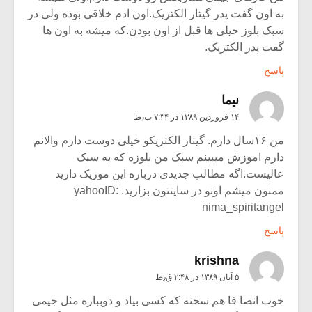
به اون گفت پدر گیتار الکتریک.اون ادم خلاقی بوده ولی در
سبک بلوز خیلی ها قبل از اون بودن.که میشه به اون ها
گفت پدر الکتریک.
پاسخ
نيما
۱۴ فروردین ۱۳۸۹ در ۷:۳۴ ب٫ظ
من ۱۶سال دارم. گیتار الکتریکو خیلی دوست دارم والانم
دارم اموزش میبینم سبک من بلوزه که یه سبک
عالیست.اگه مطالب جدیدی درباره این موزیک دارید
ممنون میشم اونو در سایتتون بزارید. yahooID:
nima_spiritangel
پاسخ
krishna
۵ آبان ۱۳۸۹ در ۲:۴۸ ق٫ظ
خوب انصا فا هم سخته که کسی بیاد و دوبباره مثل جیمی