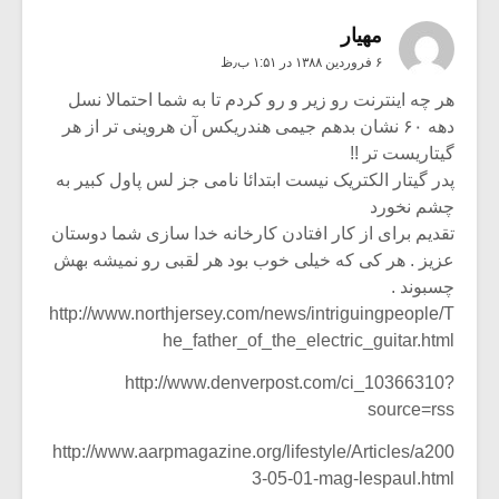
مهيار
۶ فروردین ۱۳۸۸ در ۱:۵۱ ب٫ظ
هر چه اینترنت رو زیر و رو کردم تا به شما احتمالا نسل
دهه ۶۰ نشان بدهم جیمی هندریکس آن هروینی تر از هر
گیتاریست تر !!
پدر گیتار الکتریک نیست ابتدائا نامی جز لس پاول کبیر به
چشم نخورد
تقدیم برای از کار افتادن کارخانه خدا سازی شما دوستان
عزیز . هر کی که خیلی خوب بود هر لقبی رو نمیشه بهش
چسبوند .
http://www.northjersey.com/news/intriguingpeople/T
he_father_of_the_electric_guitar.html
http://www.denverpost.com/ci_10366310?
source=rss
http://www.aarpmagazine.org/lifestyle/Articles/a200
3-05-01-mag-lespaul.html