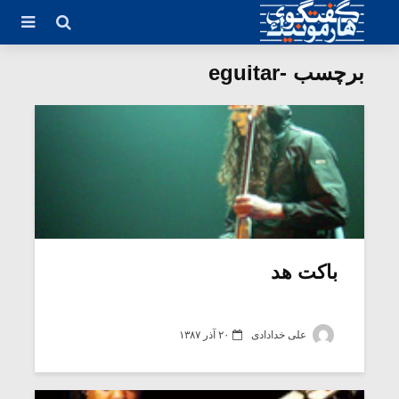
برچسب -eguitar
باکت هد
علی خدادادی
۲۰ آذر ۱۳۸۷