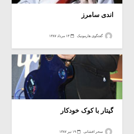
اندی سامرز
گفتگوی هارمونیک
۱۳ مرداد ۱۳۸۷
میکلوش روژا
موریس ژار
گیتار با کوک خودکار
یادداشتی بر موسیقی
دوره آموزش
متن فیلم «متری
موسیقی بر
سحر افشانی
۱۹ تیر ۱۳۸۷