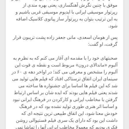
شیش و نیم»
موسیقی فی
موفق با چنین نگرش آهنگسازی، یعنی بهره مندی از
برگزار می 
رپرتوار موسیقی ایرانی با ایدیوم موسیقی غربی باشیم و
اگر نمی توانی
سکانسی به 
به این ترتیب بتوان به رپرتوآر ساز پیانوی کلاسیک اضافه
مشهورترین باشی،
موسیقی فیلم 
شود.
بدنام ترین باش
پس از هومان اسعدی، مانی جعفر زاده پشت تریبون قرار
گرفت، او گفت:
صحبتهای خود را با مقدمه ای آغاز می کنم که به نظرم به
آلبوم «ماندالای درون» مربوط است و نقطه ی قوت این
آلبوم را مشخص و معرفی می کند؛ در اواخر دهه ی ۶۰ در
سینمای ایران اتفاق ترسناکی افتاد که فیلم هایی تولید می
شد که این فیلم ها اساسا برای جشنواره ها ساخته می
شدند یعنی فیلم هایی بودند که ایده شان بر اساس ارتباط
گرفتن با مخاطب ایرانی و کارکردن در فرهنگ ایرانی نبود
و اساسا اثر هنری طوری تولید نشده بود که در فرهنگ
خودش معنا شود، این اتفاق طبیعی ترین نتیجه ای که
داشت این بود که دارای یک سری فیلم فستیوالی روشن
فکری بودیم که معمولا مخاطب ایرانی آنها را تماشا نمی