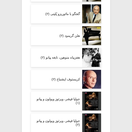
گفتگو با مائوریزو پُلینی (۲)
هلن گریمود (۲)
هفزیباه منوهین، نابغه پیانو (۲)
کریستوف ایشنباخ (۲)
جولیا فیشر، ویرتوز ویولون و پیانو
(۱)
جولیا فیشر، ویرتوز ویولون و پیانو
(۲)