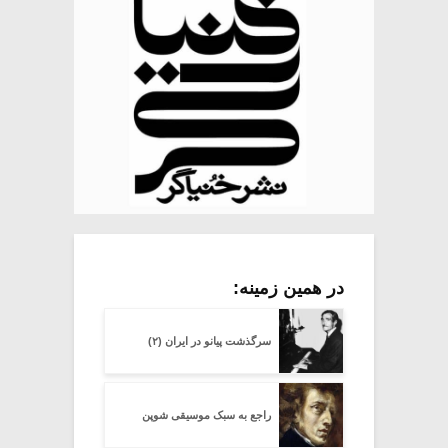
در همین زمینه:
سرگذشت پیانو در ایران (۲)
راجع به سبک موسیقی شوپن