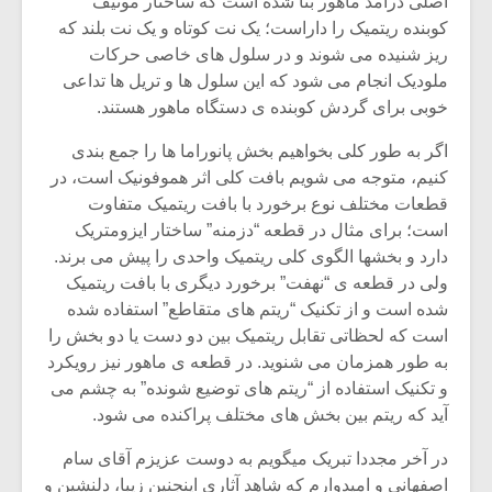
اصلی درآمد ماهور بنا شده است که ساختار موتیف
کوبنده ریتمیک را داراست؛ یک نت کوتاه و یک نت بلند که
ریز شنیده می شوند و در سلول های خاصی حرکات
ملودیک انجام می شود که این سلول ها و تریل ها تداعی
خوبی برای گردش کوبنده ی دستگاه ماهور هستند.
اگر به طور کلی بخواهیم بخش پانوراما ها را جمع بندی
کنیم، متوجه می شویم بافت کلی اثر هموفونیک است، در
قطعات مختلف نوع برخورد با بافت ریتمیک متفاوت
است؛ برای مثال در قطعه “دزمنه” ساختار ایزومتریک
دارد و بخشها الگوی کلی ریتمیک واحدی را پیش می برند.
ولی در قطعه ی “نهفت” برخورد دیگری با بافت ریتمیک
شده است و از تکنیک “ریتم های متقاطع” استفاده شده
است که لحظاتی تقابل ریتمیک بین دو دست یا دو بخش را
میکلوش روژا
موریس ژار
به طور همزمان می شنوید. در قطعه ی ماهور نیز رویکرد
و تکنیک استفاده از “ریتم های توضیع شونده” به چشم می
آید که ریتم بین بخش های مختلف پراکنده می شود.
یادداشتی بر موسیقی
دوره آموزش
در آخر مجددا تبریک میگویم به دوست عزیزم آقای سام
متن فیلم «متری
موسیقی بر
اصفهانی و امیدوارم که شاهد آثاری اینجنین زیبا، دلنشین و