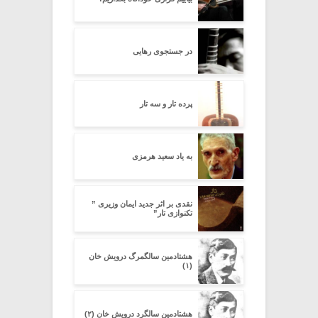
در جستجوی رهایی
پرده تار و سه تار
به یاد سعید هرمزی
نقدی بر اثر جدید ایمان وزیری ”
تکنوازی تار”
هشتادمین سالگمرگ درویش خان
(۱)
هشتادمین سالگرد درویش خان (۲)