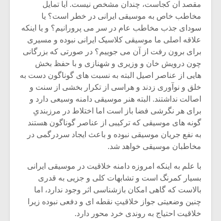
شیش و نیم»
موسیقی فی
مقصد آن کجاست، چندان مشخص نیست. آیا تمایل
برگزار می 
مخاطب خاص به موسیقی ایرانی در خطر است؟ یا
سودای جذب مخاطب عام در سر می پرورانیم؟ و یا اینکه
اگر نمی توانی
سکانسی به 
علاقه اصلی ما موسیقی کلاسیک ایرانی نبوده و مسیری
مشهورترین باشی،
موسیقی فیلم 
بدنام ترین باش
برای برون رفت از آن می جوییم؟ در صورتی که بزرگانی
چون درویش خان و وزیری و شهنازی و با حفظ بخش
هایی از عناصر اصیل البته به نسبت های گوناگون دست به
خلق و نوآوری زدند و هراسی از تکرار بخشی از سنت و
اصالت نداشتند. البته هنر موسیقی دامنه وسیعی دارد و
برای هر نگرشی فضا باز است اما اختلاط در مرزبندیِ
گونه های موسیقی که ترکیبی از عناصر گوناگون هستند
به نفع جریان موسیقی نبوده و باعث ایجاد سردرگمی در
مخاطبان موسیقی خواهد شد.
با علم به اینکه امروزه دامنه خلاقیت در موسیقی ایرانی
بسیار کمرنگ است و تشابهات کلی و جزیی به قدری
بالاست که گاهی امکان بازشناسی اثر وجود ندارد، اما
چنین وضعیتی جواز خلاقیتِ نقطه ای و دفعی نبوده زیرا
خلاقیت احتیاج به روندی خرد محور دارد.