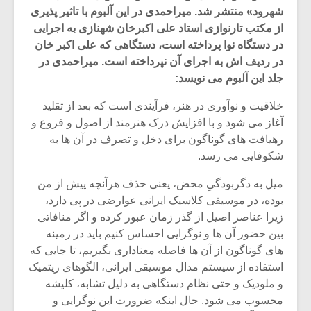
شهرود» منتشر شد. میراحمدی در این آلبوم با تاثیر پذیری
از مکتب تارنوازی استاد علی اکبرخان شهنازی به اجرایی
در دستگاه نوا پرداخته است، دستگاهی که علی اکبر خان
در ردیف اش به اجرای آن نپرداخته است. میراحمدی در
جلد این آلبوم می نویسد:
خلاقیت و نوآوری در هنر، فرآیندی است که بعد از تقلید
آغاز می شود و با افزایش درک هنرمند از اصول و فروع و
رهیافت های گوناگون برای دخل و تصرف در آن ها به
شکوفایی می رسد.
میل به دگربودگیِ محض، یعنی حذف هرآنچه پیش از من
بوده، در موسیقی کلاسیک ایرانی عوارضی در پی دارد،
میکلوش روژا
موریس ژار
زیرا عناصر اصیل از گذر زمان عبور کرده و اگر منافاتی
بین حضور آن ها و نوگرایی احساس کنیم باید در زمینه
های گوناگون از آن ها فاصله معناداری بگیریم، تا جایی که
استفاده از سیستم مدال موسیقی ایرانی، الگوهای ریتمیک
و ملودیک و حتی نظام دستگاهی به دلیل تشابه، کلیشه
یادداشتی بر موسیقی
دوره آموزش
متن فیلم «متری
موسیقی بر
محسوب می شود. حال اینکه ضرورت این نوگرایی و