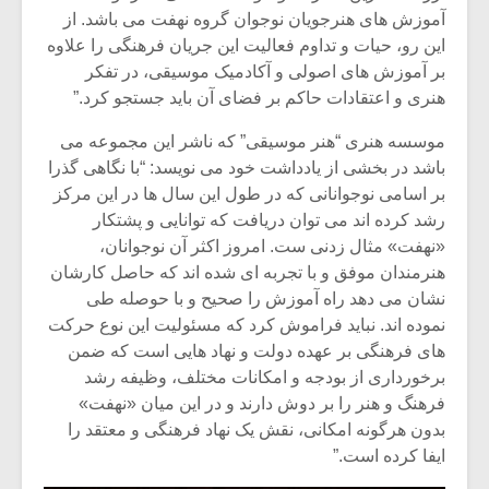
شیش و نیم»
موسیقی فی
آموزش های هنرجویان نوجوان گروه نهفت می باشد. از
برگزار می 
این رو، حیات و تداوم فعالیت این جریان فرهنگی را علاوه
اگر نمی توانی
سکانسی به 
بر آموزش های اصولی و آکادمیک موسیقی، در تفکر
مشهورترین باشی،
موسیقی فیلم 
هنری و اعتقادات حاکم بر فضای آن باید جستجو کرد.”
بدنام ترین باش
موسسه هنری “هنر موسیقی” که ناشر این مجموعه می
باشد در بخشی از یادداشت خود می نویسد: “با نگاهی گذرا
بر اسامی نوجوانانی که در طول این سال ها در این مرکز
رشد کرده اند می توان دریافت که توانایی و پشتکار
«نهفت» مثال زدنی ست. امروز اکثر آن نوجوانان،
هنرمندان موفق و با تجربه ای شده اند که حاصل کارشان
نشان می دهد راه آموزش را صحیح و با حوصله طی
نموده اند. نباید فراموش کرد که مسئولیت این نوع حرکت
های فرهنگی بر عهده دولت و نهاد هایی است که ضمن
برخورداری از بودجه و امکانات مختلف، وظیفه رشد
فرهنگ و هنر را بر دوش دارند و در این میان «نهفت»
بدون هرگونه امکانی، نقش یک نهاد فرهنگی و معتقد را
ایفا کرده است.”