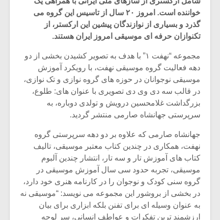
شامل ارکستری از سازهای ملی ایرانی با همراهی یک
خواننده است. امروز ۲۰ سال از تاسیس این گروه می
گذرد و بسیاری از نوازندگان پیشین این ارکستر، از
تکنوازان حرفه ای موسیقی امروز ایران هستند.
مجموعه “نهفت ۱” با هدف به تصویر کشیدن بخشی از دو
دهه فعالیت گروه موسیقی نهفت، با رویکرد آموزش
موسیقی نوجوانان در حوزه های گروه نوازی و تک نوازی،
در قالب سه دی وی دی تصویری با عنوان های: طلوع،
بزرگداشت غلامحسین درویش و تولدی دوباره، به
سرپرستی جهانشاه صارمی منتشر گردید.
جهانشاه صارمی که علاوه بر دو دهه سرپرستی گروه
نهفت، همکاری در چندین کتاب معتبر موسیقی، تالیف
میکلوش روژا
موریس ژار
کتاب های آموزش تار و سه تار، انتشار چندین آلبوم
موسیقی، تجربه حدود سی سال آموزش موسیقی در
گروه سنی کودک و نوجوان را در کارنامه هنری خود دارد،
در بخشی از بروشور این مجموعه می نویسد: “موسیقی نه
یادداشتی بر موسیقی
دوره آموزش
به عنوان وسیله ای برای تفنن بلکه ابزاری برای بیان
متن فیلم «متری
موسیقی بر
ارزشمند ترین تفکرات و عواطف انسانی، سر لوحه