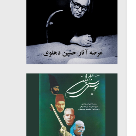
میکلوش روژا
موریس ژار