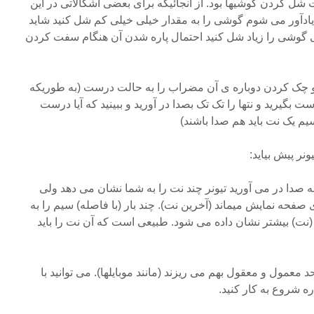
 شل کردن گوشیها بود. از آنجائیکه برای بعضی اشکالاتی در این
یادآور می شوم گوشی را به مقدار خیلی خیلی کم شل کنید شاید
 از ۱۰/۱ دور. وقتی گوشی را زیاد شل کنید احتمال پاره شدن آن هنگام سفت کردن
وک و چک کردن دوباره ی آن مضراب را به حالت درست (به طوریکه
ت بگیرید و نتها را تک تک بصدا در آورید و ببینید که آیا درست
سیم یک نت باید هم صدا باشند)
نر پیش بیاید:
ه صدا در می آورید تیونر چند نت را به شما نشان می دهد ولی
ی صفحه نمایش میماند (آخرین نت). چند بار (با فاصله) سیم را به
 (نت) بیشتر نشان داده می شود. طبیعی است که آن نت را باید
د معمول و معقول بهم می ریزند (مانند موبایلها). می توانید با
 شروع به کار کنید.