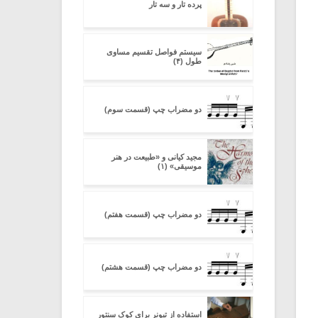
پرده تار و سه تار
سیستم فواصل تقسیم مساوی
طول (۴)
دو مضراب چپ (قسمت سوم)
مجید کیانی و «طبیعت در هنر
موسیقی» (۱)
دو مضراب چپ (قسمت هفتم)
دو مضراب چپ (قسمت هشتم)
استفاده از تیونر برای کوک سنتور