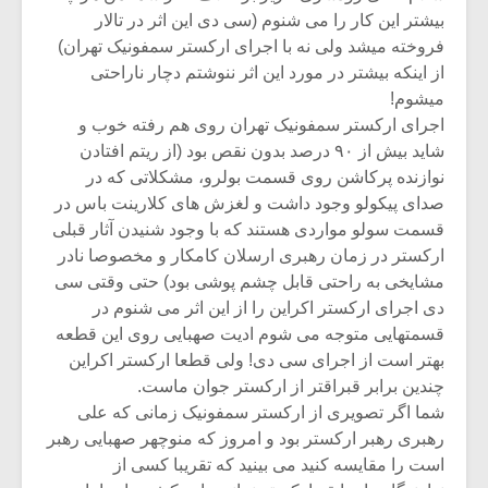
بیشتر این کار را می شنوم (سی دی این اثر در تالار
فروخته میشد ولی نه با اجرای ارکستر سمفونیک تهران)
از اینکه بیشتر در مورد این اثر ننوشتم دچار ناراحتی
میشوم!
اجرای ارکستر سمفونیک تهران روی هم رفته خوب و
شاید بیش از ۹۰ درصد بدون نقص بود (از ریتم افتادن
نوازنده پرکاشن روی قسمت بولرو، مشکلاتی که در
صدای پیکولو وجود داشت و لغزش های کلارینت باس در
قسمت سولو مواردی هستند که با وجود شنیدن آثار قبلی
ارکستر در زمان رهبری ارسلان کامکار و مخصوصا نادر
مشایخی به راحتی قابل چشم پوشی بود) حتی وقتی سی
دی اجرای ارکستر اکراین را از این اثر می شنوم در
قسمتهایی متوجه می شوم ادیت صهبایی روی این قطعه
بهتر است از اجرای سی دی! ولی قطعا ارکستر اکراین
چندین برابر قبراقتر از ارکستر جوان ماست.
شما اگر تصویری از ارکستر سمفونیک زمانی که علی
رهبری رهبر ارکستر بود و امروز که منوچهر صهبایی رهبر
است را مقایسه کنید می بینید که تقریبا کسی از