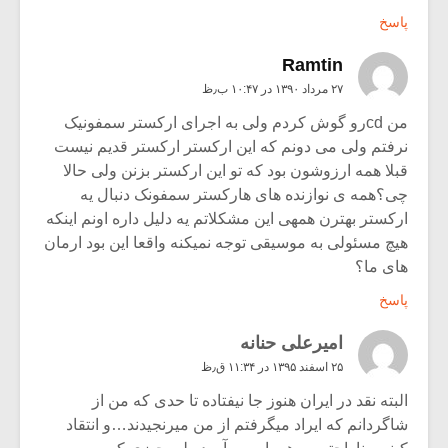
پاسخ
Ramtin
۲۷ مرداد ۱۳۹۰ در ۱۰:۴۷ ب٫ظ
من cdرو گوش کردم ولی به اجرای ارکستر سمفونیک
نرفتم ولی می دونم که این ارکستر ارکستر قدیم نیست
قبلا همه ارزوشون بود که تو این ارکستر بزنن ولی حالا
چی؟همه ی نوازنده های هارکستر سمفونک دنبال یه
ارکستر بهترن همهی این مشکلاتم یه دلیل داره اونم اینکه
هیچ مسئولی به موسیقی توجه نمیکنه واقعا این بود ارمان
های ما؟
پاسخ
امیرعلی حنانه
۲۵ اسفند ۱۳۹۵ در ۱۱:۳۴ ق٫ظ
البته نقد در ایران هنوز جا نیفتاده تا حدی که من از
شاگردانم که ایراد میگرفتم از من میرنجیدند…و انتقاد