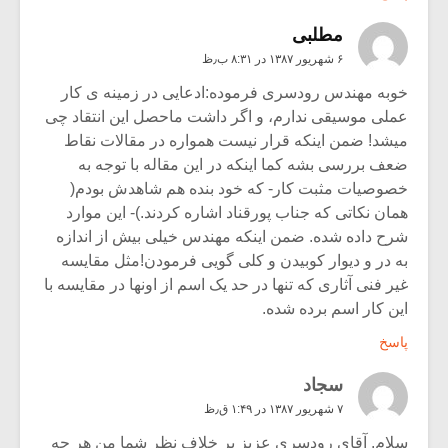
مطلبی
۶ شهریور ۱۳۸۷ در ۸:۳۱ ب٫ظ
خوبه مهندس رودسری فرموده:ادعایی در زمینه ی کار
عملی موسیقی ندارم، و اگر داشت ماحصل این انتقاد چی
میشد! ضمن اینکه قرار نیست همواره در مقالات نقاط
ضعف بررسی بشه کما اینکه در این مقاله با توجه به
خصوصیات مثبت کار- که خود بنده هم شاهدش بودم(
همان نکاتی که جناب پورقناد اشاره کردند.)- این موارد
شرح داده شده. ضمن اینکه مهندس خیلی بیش از اندازه
به در و دیوار کوبیدن و کلی گویی فرمودن!مثل مقایسه
غیر فنی آثاری که تنها در حد یک اسم از اونها در مقایسه با
این کار اسم برده شده.
پاسخ
سجاد
۷ شهریور ۱۳۸۷ در ۱:۴۹ ق٫ظ
سلام. آقای رودسری عزیز بر خلاف نظر شما من هر چه