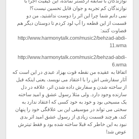
نوازندگان با سابقه ارکستر نمانده، این کیفیت اجرا با
نوازندگان کم تجربه و جوان قابل تحسین نیست؟!
نمی دانم شما چرا این اثر را دوست نداشتید، من دو
قسمت از این قطعه را آپ لود کردم تا دوستان دیگر هم
قضاوت کنند:
http://www.harmonytalk.com/music2/behzad-abdi-
11.wma
http://www.harmonytalk.com/music2/behzad-abdi-
6.wma
اتفاقا به عقیده من نقطه قوت بهزاد عبدی در این است که
آثار سفارشی اش را با اعتقاد می نویسد، یعنی اینکه قبل
از ساخته شدن و سفارش داده شدن اثر، علاقه در دل
سازنده وجود دارد. ولی مثلا رسول عشق و امید ساخته
یک مسیحی بود و خود به خود کسی که اعتقاد ندارد به
سختی می تواند در موسیقی این بی علاقگی خود را پنهان
کند، هرچند قسمت زیادی از رسول عشق امید اثر بدی
نبود به این خاطر که قبلا ساخته شده بود و فقط تیترش
عوض شد!