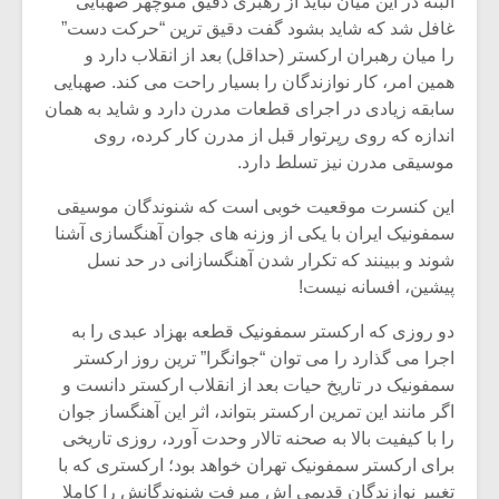
البته در این میان نباید از رهبری دقیق منوچهر صهبایی
غافل شد که شاید بشود گفت دقیق ترین “حرکت دست”
را میان رهبران ارکستر (حداقل) بعد از انقلاب دارد و
همین امر، کار نوازندگان را بسیار راحت می کند. صهبایی
سابقه زیادی در اجرای قطعات مدرن دارد و شاید به همان
اندازه که روی رپرتوار قبل از مدرن کار کرده، روی
موسیقی مدرن نیز تسلط دارد.
این کنسرت موقعیت خوبی است که شنوندگان موسیقی
سمفونیک ایران با یکی از وزنه های جوان آهنگسازی آشنا
شوند و ببینند که تکرار شدن آهنگسازانی در حد نسل
پیشین، افسانه نیست!
دو روزی که ارکستر سمفونیک قطعه بهزاد عبدی را به
اجرا می گذارد را می توان “جوانگرا” ترین روز ارکستر
سمفونیک در تاریخ حیات بعد از انقلاب ارکستر دانست و
اگر مانند این تمرین ارکستر بتواند، اثر این آهنگساز جوان
را با کیفیت بالا به صحنه تالار وحدت آورد، روزی تاریخی
برای ارکستر سمفونیک تهران خواهد بود؛ ارکستری که با
تغییر نوازندگان قدیمی اش میرفت شنوندگانش را کاملا