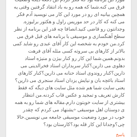
فرق می کنه.شما که همه رو به باد انتقاد گرفتین وقتی یه
همچین بیانیه ای رو در مورد این کار می نویسید آدم فکر
می کنه که کار در حد موریس راول و هکتور برلیوزه.
وجدانتون رو قاضی کنید.انصافا چه قدر این برنامه از نظر
سطح آهنگسازی و موسیقی با برنامه های قبل فرق می
کرد.من خودم به شخصه این کار آقای عبدی رو شاید کمی
بالاتر از کارهای بی سروته کسی مثله آقای فرهت
بدونم.همین.شما این کار رو کنار بیژن و منیژه استاد
دهلوی می ذارین؟کنار سربداران استاد فخرالدینی می
ذارین؟کنار روندوی استاد حنانه می ذارین؟کنار کارهای
استاد باغچه بان و نیایش یزدان استاد سنجری می ذارین؟
یعنی سایت شما هم شده مثل سایت های دیگه که فقط
کارش تعریف و تمجید و عکس قاب کردنه.من انتظار
بیشتری از سایت خوبتون دارم.مقاله های شما رو به همه
ی دوستان اهل موسیقی ‍÷یشنهاد می کردم که چقدر
خوب در مورد وضعیت موسیقی جامعه می نویسین.حالا
چی؟وجدانا این کار قله بود؟کارستان بود؟
پاسخ