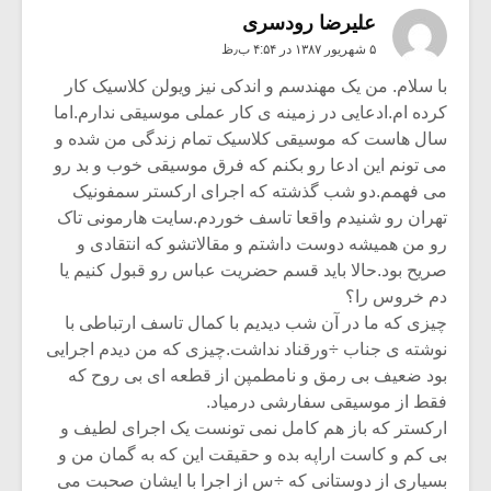
علیرضا رودسری
۵ شهریور ۱۳۸۷ در ۴:۵۴ ب٫ظ
با سلام. من یک مهندسم و اندکی نیز ویولن کلاسیک کار
کرده ام.ادعایی در زمینه ی کار عملی موسیقی ندارم.اما
سال هاست که موسیقی کلاسیک تمام زندگی من شده و
می تونم این ادعا رو بکنم که فرق موسیقی خوب و بد رو
می فهمم.دو شب گذشته که اجرای ارکستر سمفونیک
تهران رو شنیدم واقعا تاسف خوردم.سایت هارمونی تاک
رو من همیشه دوست داشتم و مقالاتشو که انتقادی و
صریح بود.حالا باید قسم حضریت عباس رو قبول کنیم یا
دم خروس را؟
چیزی که ما در آن شب دیدیم با کمال تاسف ارتباطی با
نوشته ی جناب ÷ورقناد نداشت.چیزی که من دیدم اجرایی
بود ضعیف بی رمق و نامطمپن از قطعه ای بی روح که
فقط از موسیقی سفارشی درمیاد.
ارکستر که باز هم کامل نمی تونست یک اجرای لطیف و
بی کم و کاست اراپه بده و حقیقت این که به گمان من و
بسیاری از دوستانی که ÷س از اجرا با ایشان صحبت می