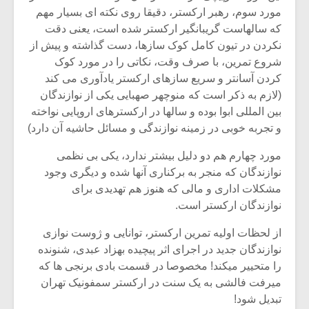
شیش و نیم»
موسیقی فی
مورد سوم، رهبر ارکستر، دقیقا روی نکته ای بسیار مهم
برگزار می 
که سالهاست گریبانگیر ارکستر شده است، یعنی دقت
اگر نمی توانی
سکانسی به 
نکردن در تیون کامل کوک سازها، دست گذاشته و پیش از
مشهورترین باشی،
موسیقی فیلم 
شروع تمرین، با صرف وقت، نکاتی را در مورد کوک
بدنام ترین باش
کردن آسانتر و سریع سازهای ارکستر یادآوری می کند
(لازم به ذکر است که منوچهر صهبایی یکی از نوازندگان
بین المللی ابوا بوده و سالها در ارکسترهای اروپایی نواخته
و تجربه خوبی در زمینه نوازندگی و مسائل حاشیه آن دارد)
مورد چهارم هم دو دلیل بیشتر ندارد، یکی بی نظمی
نوازندگان که منجر به برکناری آنها شده و دیگری وجود
مشکلات اداری و مالی که هنوز هم تهدیدی برای
نوازندگان ارکستر است.
از لحظات اولیه تمرین ارکستر، توانایی و ژوست نوازی
نوازندگان جدید در اجرای اثر پیچیده بهزاد عبدی، شنونده
را متحییر میکند! مخصوصا در قسمت بادی برنجی ها که
میرفت فالشی به یک سنت در ارکستر سمفونیک تهران
تبدیل شود!