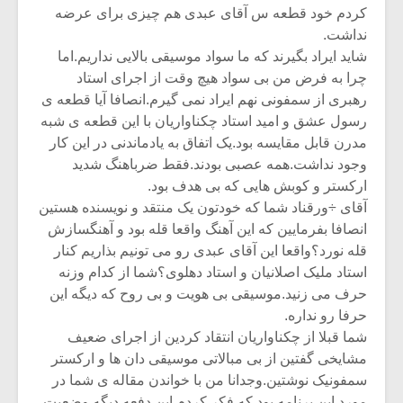
کردم خود قطعه س آقای عبدی هم چیزی برای عرضه
نداشت.
شاید ایراد بگیرند که ما سواد موسیقی بالایی نداریم.اما
چرا به فرض من بی سواد هیچ وقت از اجرای استاد
رهبری از سمفونی نهم ایراد نمی گیرم.انصافا آیا قطعه ی
رسول عشق و امید استاد چکناواریان با این قطعه ی شبه
مدرن قابل مقایسه بود.یک اتفاق به یادماندنی در این کار
وجود نداشت.همه عصبی بودند.فقط ضرباهنگ شدید
ارکستر و کوبش هایی که بی هدف بود.
آقای ÷ورقناد شما که خودتون یک منتقد و نویسنده هستین
انصافا بفرمایین که این آهنگ واقعا قله بود و آهنگسازش
قله نورد؟واقعا این آقای عبدی رو می تونیم بذاریم کنار
استاد ملیک اصلانیان و استاد دهلوی؟شما از کدام وزنه
حرف می زنید.موسیقی بی هویت و بی روح که دیگه این
حرفا رو نداره.
شما قبلا از چکناواریان انتقاد کردین از اجرای ضعیف
مشایخی گفتین از بی مبالاتی موسیقی دان ها و ارکستر
سمفونیک نوشتین.وجدانا من با خواندن مقاله ی شما در
مورد این برنامه بود که فکر کردم این دفعه دیگه وضعیت