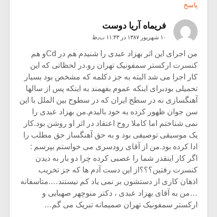
پاسخ
فريماه آريا دوست
۱۰ شهریور ۱۳۸۷ در ۱۱:۴۳ ب٫ظ
من اجرای این اثر بهزاد عبدی را شنیدم هم در Cdو هم
کنسرت ارکستر سمفونیک تهران رو.در لحظاتی که این
کار اجرا می شد البته به جز دکلمه که مشخص بود بسیار
تحمیلی بودبرای اینکه عموم بفهمند به اینکه پس از سالها
آهنگسازی نه در سطح ایران که در سطوح بین الملل با این
سن جوان ظهور کرده به خود بالیدم.من بهزاد عبدی را
نمی شناختم اما کاملا روح اعتقاد در اثر او روشن بود.کار
یک موسیقی توصیفی بود و به حق آهنگساز حق مطلب را
ادا کرده بود.من از آقای رودسری می خواستم بپرسم :
اگر کار اینقدر شما را عصبی کرده چرا دو بار به دیدن
کنسرت رفتین؟؟؟از این دست آدم ها که جز تخریب
اذهان کاری از دستشون بر نمی یاد کم نیستند….متاسفانه
…من به آقای بهزاد عبدی ، دکتر منوچهر صهبایی و
ارکستر سمفونیک تهران صمیمانه تبریک می گم…