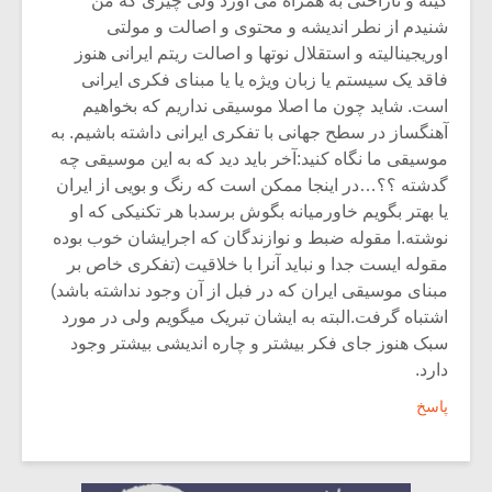
کینه و ناراحتی به همراه می آورد ولی چیزی که من
شنیدم از نطر اندیشه و محتوی و اصالت و مولتی
اوریجینالیته و استقلال نوتها و اصالت ریتم ایرانی هنوز
فاقد یک سیستم یا زبان ویژه یا یا مبنای فکری ایرانی
است. شاید چون ما اصلا موسیقی نداریم که بخواهیم
آهنگساز در سطح جهانی با تفکری ایرانی داشته باشیم. به
موسیقی ما نگاه کنید:آخر باید دید که به این موسیقی چه
گدشته ؟؟…در اینجا ممکن است که رنگ و بویی از ایران
یا بهتر بگویم خاورمیانه بگوش برسدبا هر تکنیکی که او
نوشته.ا مقوله ضبط و نوازندگان که اجرایشان خوب بوده
مقوله ایست جدا و نباید آنرا با خلاقیت (تفکری خاص بر
مبنای موسیقی ایران که در فبل از آن وجود نداشته باشد)
اشتباه گرفت.البته به ایشان تبریک میگویم ولی در مورد
سبک هنوز جای فکر بیشتر و چاره اندیشی بیشتر وجود
دارد.
پاسخ