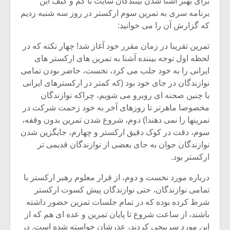
برای بهتر آشنا شدن بینندگان سایت با کم و کیف این
برنامه سری به تمرین سوم ارکستر در روز سه شنبه زدیم
که گزارش آن را می خوانید:
تمرین تقریبا در زمان مقرر خود آغاز شد! چهار نکته که در
لحظه اول توجه بیننده آشنا به تمرین های ارکستر های
ایرانی را به خود جلب می کرد، نخست، حاضر بودن تمامی
نوازندگان در جای خود بود (که کمتر در ارکسترهای ایرانی
با چنین صحنه ای روبرو می شویم، چراکه نوازندگان
مخصوصا ماهرتر تا روزهای آخر به خود زحمت شرکت در
تمرینها را نمی دهند!) دوم، شروع شدن تمرین بدون وقفه،
سوم، دقت در کوک دقیق ارکستر و چهارم، جایگزین شدن
نوازندگان جوان به جای بعضی از نوازندگان قدیمی تر
ارکستر بود.
میکلوش روژا
موریس ژار
درباره مورد نخست و دوم، از قرار معلوم رهبر ارکستر با
تمامی نوازندگان، حتی نوازندگان پیش کسوت ارکستر
شرط کرده بوده که در تمام جلسات تمرین حضور داشته
یادداشتی بر موسیقی
دوره آموزش
باشند، از ساعت شروع تا پایان تمرین و عده ای هم که از
متن فیلم «متری
موسیقی بر
این مورد سرپیچی کردند، عذرشان خواسته شده است. در